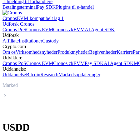
Tilmelding til forhandlere
Betalingsterminal
Pay SDK
Plugins til e-handel
Cronos
EVM-kompatibelt lag 1
Udforsk Cronos
Cronos PoS
Cronos EVM
Cronos zkEVM
AI Agent SDK
Udforsk
Affiliate
Institutioner
Custody
Crypto.com
Om os
Virksomhedsnyheder
Produktnyheder
Begivenheder
Karriere
Par
Udviklere
Cronos PoS
Cronos EVM
Cronos zkEVM
Pay SDK
AI Agent SDK
MC
Uddannelse
Uddannelse
Bitcoin
Research
Markedsopdateringer
Marked
USDD
USDD