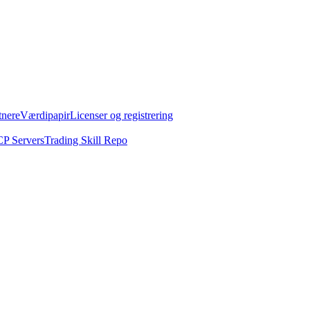
tnere
Værdipapir
Licenser og registrering
P Servers
Trading Skill Repo