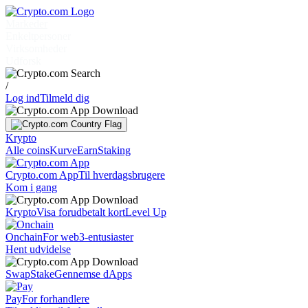
Markeder
Enkeltpersoner
Virksomheder
Udforsk
/
Log ind
Tilmeld dig
Krypto
Alle coins
Kurve
Earn
Staking
Crypto.com App
Til hverdagsbrugere
Kom i gang
Krypto
Visa forudbetalt kort
Level Up
Onchain
For web3-entusiaster
Hent udvidelse
Swap
Stake
Gennemse dApps
Pay
For forhandlere