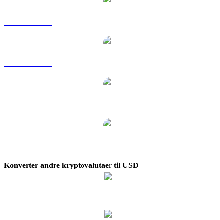
USDC til RUB
USDC til SGD
USDC til TWD
USDC til KRW
Konverter andre kryptovalutaer til USD
BTC til USD