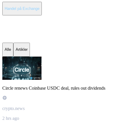
Handel på Exchange
Seneste nyheder om USD
Coin
Alle
Artikler
Circle renews Coinbase USDC deal, rules out dividends
crypto.news
2 hrs ago