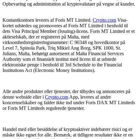
Opbevaring og administration af kryptovalutaer på vegne af kunder.
Kontantkontoen leveres af Foris MT Limited.
Crypto.com
Visa-
kortet udstedes og promoveres af Foris MT Limited i henhold til
dets Visa Principal Member (Issuing)-licens. Foris MT Limited er et
aktieselskab, der er registreret på Malta, med
virksomhedsregistreringsnummer: C 90348 og hovedkontor på
Level 7, Spinola Park, Triq Mikiel Ang Borg, SPK 1000, St.
Julians, Malta, behørigt autoriseret af Malta Financial Services
Authority som et finansielt institut med licens til at udstede
elektroniske penge i henhold til 3rd Schedule to the Financial
Institutions Act (Electronic Money Institutions).
Alle andre produkter eller tjenester, der tilbydes og annonceres på
denne webside eller i
Crypto.com
App, leveres af andre
koncernselskaber og falder ikke ind under Foris DAX MT Limiteds
or Foris MT Limiteds regulerede tjenester.
Handel med eller besiddelse af kryptoaktiver indebærer risici og er
måske ikke egnet for alle. Bemærk, at tidligere resultater ikke er en