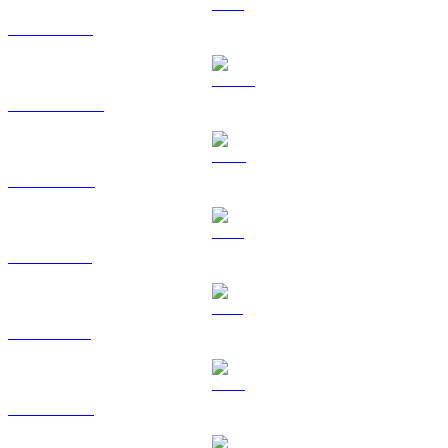
ETH til USD
USDT til USD
BNB til USD
XRP til USD
SOL til USD
TRX til USD