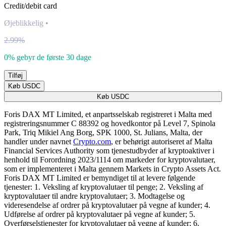
Credit/debit card
Øjeblikkelig
•
2.99%
0% gebyr de første 30 dage
Tilføj
Køb USDC
Køb USDC
Foris DAX MT Limited, et anpartsselskab registreret i Malta med
registreringsnummer C 88392 og hovedkontor på Level 7, Spinola
Park, Triq Mikiel Ang Borg, SPK 1000, St. Julians, Malta, der
handler under navnet
Crypto.com
, er behørigt autoriseret af Malta
Financial Services Authority som tjenestudbyder af kryptoaktiver i
henhold til Forordning 2023/1114 om markeder for kryptovalutaer,
som er implementeret i Malta gennem Markets in Crypto Assets Act.
Foris DAX MT Limited er bemyndiget til at levere følgende
tjenester: 1. Veksling af kryptovalutaer til penge; 2. Veksling af
kryptovalutaer til andre kryptovalutaer; 3. Modtagelse og
videresendelse af ordrer på kryptovalutaer på vegne af kunder; 4.
Udførelse af ordrer på kryptovalutaer på vegne af kunder; 5.
Overførselstjenester for kryptovalutaer på vegne af kunder; 6.