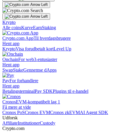
Krypto
Alle coins
Kurve
Earn
Staking
Crypto.com App
Til hverdagsbrugere
Hent app
Krypto
Visa forudbetalt kort
Level Up
Onchain
For web3-entusiaster
Hent app
Swap
Stake
Gennemse dApps
Pay
For forhandlere
Hent app
Betalingsterminal
Pay SDK
Plugins til e-handel
Cronos
EVM-kompatibelt lag 1
Få mere at vide
Cronos PoS
Cronos EVM
Cronos zkEVM
AI Agent SDK
Udforsk
Affiliate
Institutioner
Custody
Crypto.com