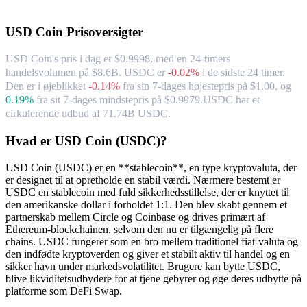
Om USD Coin
USD Coin
Prisoversigter
USD Coin's pris i dag er $0.9998, med en 24-timers
handelsvolumen på $8.6B. USDC er
-0.02%
i de sidste 24 timer.
Den er i øjeblikket
-0.14%
fra sin 7-dages højestepris på $1.00,
og
0.19%
fra sit 7-dages mindstepris på $0.9979.
USDC har et
cirkulerende udbud af 71.74B USDC.
Hvad er USD Coin (USDC)?
USD Coin (USDC) er en **stablecoin**, en type kryptovaluta, der
er designet til at opretholde en stabil værdi. Nærmere bestemt er
USDC en stablecoin med fuld sikkerhedsstillelse, der er knyttet til
den amerikanske dollar i forholdet 1:1. Den blev skabt gennem et
partnerskab mellem Circle og Coinbase og drives primært af
Ethereum-blockchainen, selvom den nu er tilgængelig på flere
chains. USDC fungerer som en bro mellem traditionel fiat-valuta og
den indfødte kryptoverden og giver et stabilt aktiv til handel og en
sikker havn under markedsvolatilitet. Brugere kan bytte USDC,
blive likviditetsudbydere for at tjene gebyrer og øge deres udbytte på
platforme som DeFi Swap.