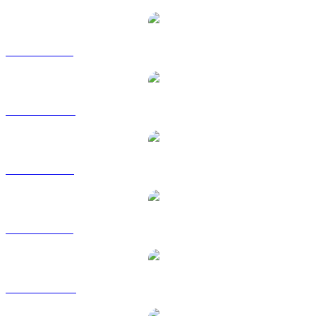
USDC til BRL
USDC til CAD
USDC til EUR
USDC til GBP
USDC til HKD