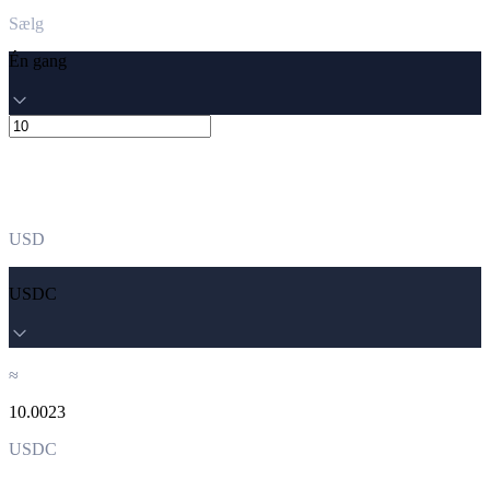
Sælg
Én gang
USD
USDC
≈
10.0023
USDC