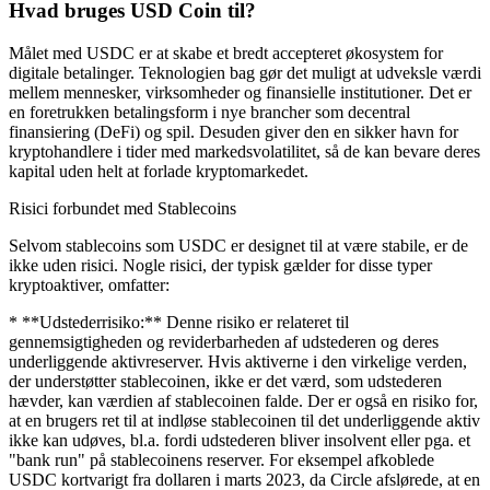
Hvad bruges USD Coin til?
Målet med USDC er at skabe et bredt accepteret økosystem for
digitale betalinger. Teknologien bag gør det muligt at udveksle værdi
mellem mennesker, virksomheder og finansielle institutioner. Det er
en foretrukken betalingsform i nye brancher som decentral
finansiering (DeFi) og spil. Desuden giver den en sikker havn for
kryptohandlere i tider med markedsvolatilitet, så de kan bevare deres
kapital uden helt at forlade kryptomarkedet.
Risici forbundet med Stablecoins
Selvom stablecoins som USDC er designet til at være stabile, er de
ikke uden risici. Nogle risici, der typisk gælder for disse typer
kryptoaktiver, omfatter:
* **Udstederrisiko:** Denne risiko er relateret til
gennemsigtigheden og reviderbarheden af udstederen og deres
underliggende aktivreserver. Hvis aktiverne i den virkelige verden,
der understøtter stablecoinen, ikke er det værd, som udstederen
hævder, kan værdien af stablecoinen falde. Der er også en risiko for,
at en brugers ret til at indløse stablecoinen til det underliggende aktiv
ikke kan udøves, bl.a. fordi udstederen bliver insolvent eller pga. et
"bank run" på stablecoinens reserver. For eksempel afkoblede
USDC kortvarigt fra dollaren i marts 2023, da Circle afslørede, at en