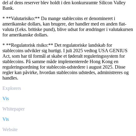
del af dens reserver blev holdt i den konkursramte Silicon Valley
Bank.
* **Valutarisiko:** Da mange stablecoins er denomineret i
amerikanske dollars, kan brugere, der handler med en anden fiat-
valuta (f.eks. britiske pund), blive udsat for ændringer i valutakursen
for amerikanske dollars.
* **Regulatorisk risiko:** Det regulatoriske landskab for
stablecoins udvikler sig hurtigt. I juli 2025 vedtog USA GENIUS
Act, som har til formål at skabe et føderalt reguleringssystem for
stablecoins. På samme måde implementerede Hong Kong en
reguleringsordning for stablecoin-udstedere i august 2025. Disse
regler kan påvirke, hvordan stablecoins udstedes, administreres og
handles.
Explorers
Vis
Whitepaper
Vis
Website