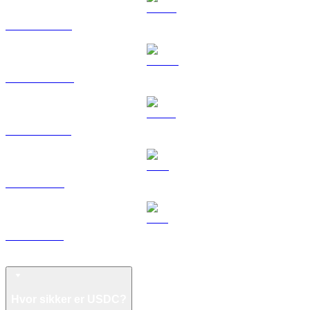
HYPE til USD
DOGE til USD
USDS til USD
LEO til USD
ZEC til USD
FAQ om USD Coin
Hvor sikker er USDC?