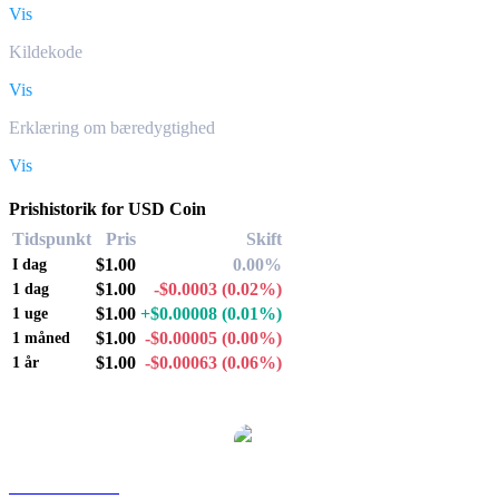
Vis
Kildekode
Vis
Erklæring om bæredygtighed
Vis
Prishistorik for USD Coin
Tidspunkt
Pris
Skift
$1.00
0.00%
I dag
$1.00
-$0.0003
(0.02%)
1 dag
$1.00
+$0.00008
(0.01%)
1 uge
$1.00
-$0.00005
(0.00%)
1 måned
$1.00
-$0.00063
(0.06%)
1 år
Populære USD Coin-konverteringspar
USDC til AUD