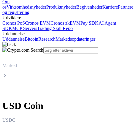
Om
os
Virksomhedsnyheder
Produktnyheder
Begivenheder
Karriere
Partner
og registrering
Udviklere
Cronos PoS
Cronos EVM
Cronos zkEVM
Pay SDK
AI Agent
SDK
MCP Servers
Trading Skill Repo
Uddannelse
Uddannelse
Bitcoin
Research
Markedsopdateringer
Marked
USD Coin
USD Coin
USDC