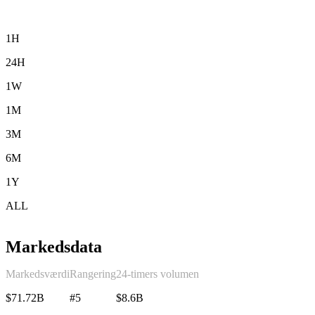
1H
24H
1W
1M
3M
6M
1Y
ALL
Markedsdata
Markedsværdi
Rangering
24-timers volumen
$71.72B
#5
$8.6B