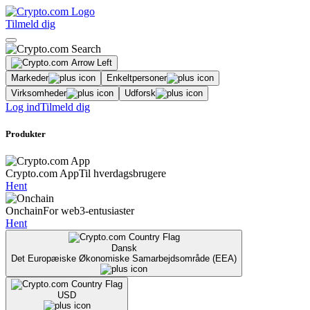
Tilmeld dig
Markeder
Enkeltpersoner
Virksomheder
Udforsk
Log ind
Tilmeld dig
Produkter
Crypto.com App
Til hverdagsbrugere
Hent
Onchain
For web3-entusiaster
Hent
Dansk
Det Europæiske Økonomiske Samarbejdsområde (EEA)
USD