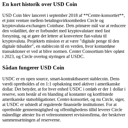
En kort historik over USD Coin
USD Coin blev lanceret i september 2018 af **Centre-konsortiet**,
et joint venture mellem betalingsvirksomheden Circle og
kryptovaluta-exchangen Coinbase. Dets primære mål var at reducere
den volatilitet, der er forbundet med kryptovalutaer med fast
forsyning, og at gøre det lettere at konvertere fiat-valuta til
kryptovaluta. Projektets mission er at være "digitale penge til den
digitale tidsalder", en stablecoin til en verden, hvor kontantløse
transaktioner er ved at blive normen. Center Consortium blev opløst
i 2023, og Circle overtog styringen af USDC.
Sådan fungerer USD Coin
USDC er en open source, smart-kontraktbaseret stablecoin. Dens
værdi opretholdes af en 1:1 opbakning med aktiver i amerikanske
dollar. Det betyder, at for hver enhed USDC i omløb er der 1 dollar i
reserve, som består af en blanding af kontanter og kortfristede
amerikanske statsobligationer. Center-konsortiet, og nu Circle, siger,
at USDC er udstedt af regulerede finansielle institutioner. For at
opretholde gennemsigtighed og offentlighedens tillid leverer Circle
månedlige attester fra et velrenommeret revisionsfirma, der beskriver
sammensætningen af reserverne.