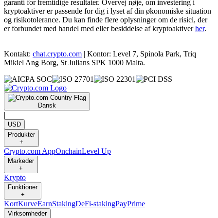
garanti for fremtidige resultater. Overvej nøje, om investering i
kryptoaktiver er passende for dig i lyset af din økonomiske situation
og risikotolerance. Du kan finde flere oplysninger om de risici, der
er forbundet med handel med eller besiddelse af kryptoaktiver
her
.
Kontakt:
chat.crypto.com
| Kontor: Level 7, Spinola Park, Triq
Mikiel Ang Borg, St Julians SPK 1000 Malta.
Dansk
|
USD
Produkter
+
Crypto.com App
Onchain
Level Up
Markeder
+
Krypto
Funktioner
+
Kort
Kurve
Earn
Staking
DeFi-staking
Pay
Prime
Virksomheder