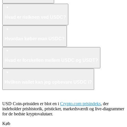
Hvad er risikoen ved USDC?
Hvordan køber man USDC?
Hvad er forskellen mellem USDC og USDT?
Hvilken wallet kan jeg opbevare USDC i?
USD Coin-prissiden er blot en i
Crypto.com prisindeks
, der
indeholder prishistorik, pristicker, markedsværdi og live-diagrammer
for de bedste kryptovalutaer.
Køb