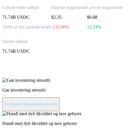
Cirkulerende udbud
Højeste nogensinde
Laveste nogensinde
71.74B USDC
$2.35
$0.88
100% af det samlede beløb
-135.00%
12.24%
Samlet udbud
71.74B USDC
Invester i USD Coin
Gør investering stressfri
Konfigurer tilbagevendende køb
Handl med dyb likviditet og lave gebyrer