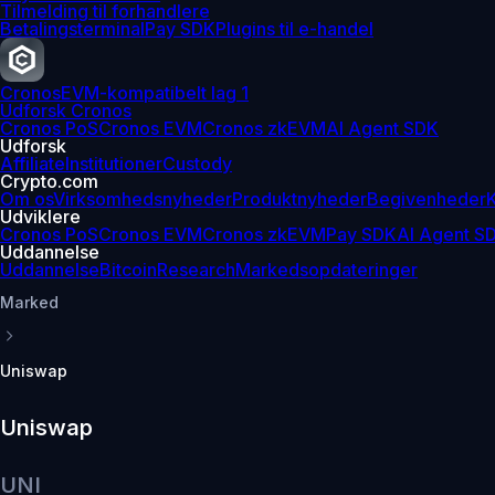
Tilmelding til forhandlere
Betalingsterminal
Pay SDK
Plugins til e-handel
Cronos
EVM-kompatibelt lag 1
Udforsk Cronos
Cronos PoS
Cronos EVM
Cronos zkEVM
AI Agent SDK
Udforsk
Affiliate
Institutioner
Custody
Crypto.com
Om os
Virksomhedsnyheder
Produktnyheder
Begivenheder
K
Udviklere
Cronos PoS
Cronos EVM
Cronos zkEVM
Pay SDK
AI Agent S
Uddannelse
Uddannelse
Bitcoin
Research
Markedsopdateringer
Marked
Uniswap
Uniswap
UNI