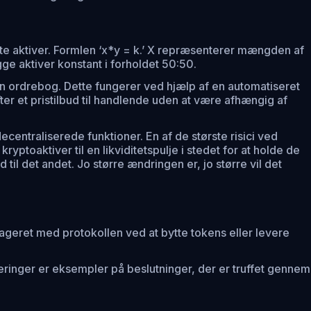
e aktiver. Formlen ‘x*y = k.’ X repræsenterer mængden af
gge aktiver konstant i forholdet 50:50.
en ordrebog. Dette fungerer ved hjælp af en automatiseret
er et pristilbud til handlende uden at være afhængig af
traliserede funktioner. En af de største risici ved
oaktiver til en likviditetspulje i stedet for at holde de
d til det andet. Jo større ændringen er, jo større vil det
rageret med protokollen ved at bytte tokens eller levere
eringer er eksempler på beslutninger, der er truffet gennem