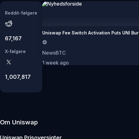
Reddit-følgere
Uniswap Fee Switch Activation Puts UNI Bu
67,167
X-følgere
NewsBTC
1 week ago
1,007,817
Om Uniswap
Uniswap
Prisoversigter