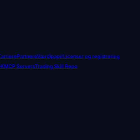
arriere
Partnere
Værdipapir
Licenser og registrering
DK
MCP Servers
Trading Skill Repo