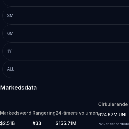
3M
6M
1Y
ALL
Markedsdata
Cirkulerende
Markedsværdi
Rangering
24-timers volumen
624.67M UNI
$2.51B
#33
$155.71M
70% af det samlede