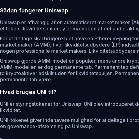
Sådan fungerer Uniswap
Uniswap er afhængig af en automatiseret market maker (AMM
et token i likviditetspuljen, y er mængden af det andet aktiv
For at deltage skal brugere blot have en Ethereum-pung for
market maker (AMM), hvor likviditetsudbydere (LP) indsætter
nogen professionelle market makers. Likviditetsudbydere 
Uniswap gjorde AMM-modellen populær, mens andre kryptopro
AMM-modellen er dog permanente tab. Permanent tab definere
to kryptoaktiver adskilt uden for likviditetspuljen. Permanent 
permanente tab være.
Hvad bruges UNI til?
UNI er styringstokenet for Uniswap. UNI blev introduceret d
likviditet.
UNI-tokenet giver indehavere mulighed for at deltage i pro
en governance-afstemning på Uniswap.