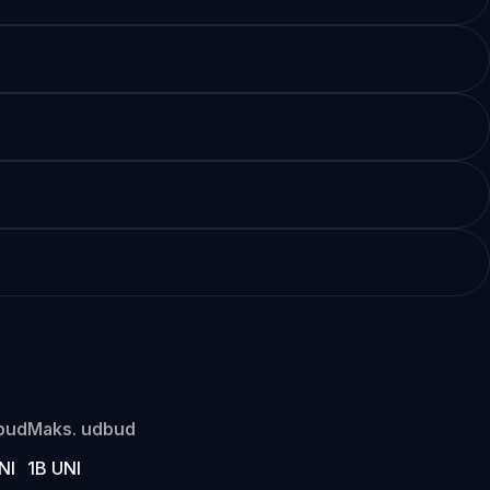
bud
Maks. udbud
NI
1B UNI