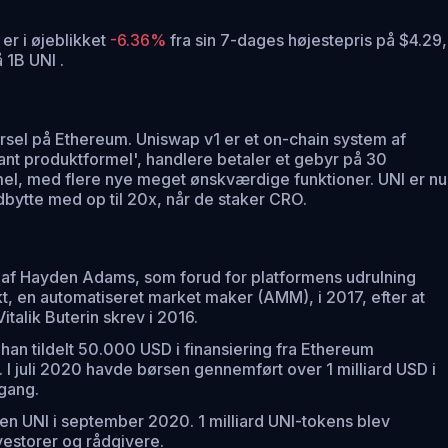
er i øjeblikket
-6.36%
fra sin 7-dages højestepris på $4.29,
 1B UNI .
ørsel på Ethereum. Uniswap v1 er et on-chain system af
ant produktformel', handlere betaler et gebyr på 30
mel, med flere nye meget ønskværdige funktioner. UNI er nu
bytte med op til 20x, når de staker CRO.
 af Hayden Adams, som forud for platformens udrulning
kt, en automatiseret market maker (AMM), i 2017, efter at
talik Buterin skrev i 2016.
han tildelt 50.000 USD i finansiering fra Ethereum
. I juli 2020 havde børsen gennemført over 1 milliard USD i
 gang.
ken UNI i september 2020. 1 milliard UNI-tokens blev
vestorer og rådgivere.