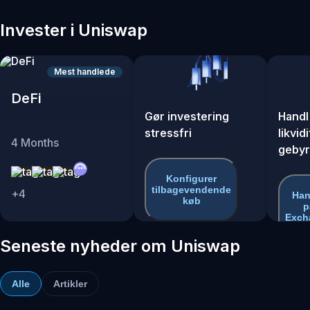
Invester i Uniswap
Mest handlede
DeFi
Gør investering
Handl
stressfri
likvid
4
Months
gebyr
Konfigurer
tilbagevendende
+
4
Han
køb
p
Exch
Seneste nyheder om Uniswap
Alle
Artikler