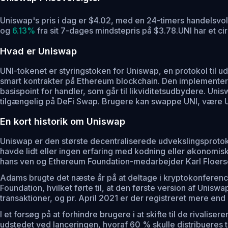
Uniswap's pris i dag er $4.02, med en 24-timers handelsv
og
6.13%
fra sit 7-dages mindstepris på $3.78.
UNI har et c
Hvad er Uniswap
UNI-tokenet er styringstoken for Uniswap, en protokol til u
smart kontrakter på Ethereum blockchain. Den implementerer
basispoint for handler, som går til likviditetsudbydere. U
tilgængelig på DeFi Swap. Brugere kan swappe UNI, være UN
En kort historik om Uniswap
Uniswap er den største decentraliserede udvekslingsprotok
havde lidt eller ingen erfaring med kodning eller økonomiske
hans ven og Ethereum Foundation-medarbejder Karl Floer
Adams brugte det næste år på at deltage i kryptokonferencer
Foundation, hvilket førte til, at den første version af Unis
transaktioner, og pr. April 2021 er der registreret mere end
I et forsøg på at forhindre brugere i at skifte til de riva
udstedet ved lanceringen, hvoraf 60 % skulle distribueres