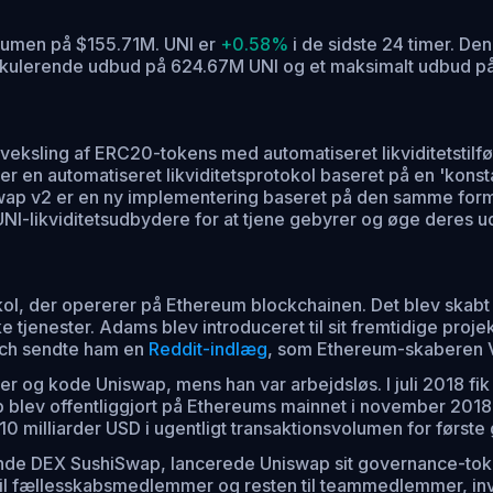
olumen på $155.71M. UNI er
+0.58%
i de sidste 24 timer.
Den 
irkulerende udbud på 624.67M UNI og et maksimalt udbud på
dveksling af ERC20-tokens med automatiseret likviditetstilf
 en automatiseret likviditetsprotokol baseret på en 'konst
niswap v2 er en ny implementering baseret på den samme for
I-likviditetsudbydere for at tjene gebyrer og øge deres ud
ol, der opererer på Ethereum blockchainen. Det blev skabt
 tjenester. Adams blev introduceret til sit fremtidige proje
sch sendte ham en
Reddit-indlæg
, som Ethereum-skaberen Vi
 og kode Uniswap, mens han var arbejdsløs. I juli 2018 fik 
wap blev offentliggjort på Ethereums mainnet i november 2018
 10 milliarder USD i ugentligt transaktionsvolumen for første
liserende DEX SushiSwap, lancerede Uniswap sit governance-to
 til fællesskabsmedlemmer og resten til teammedlemmer, in