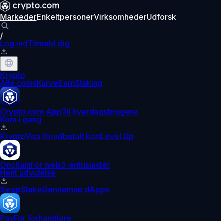
Markeder
Enkeltpersoner
Virksomheder
Udforsk
/
Log ind
Tilmeld dig
Krypto
Alle coins
Kurve
Earn
Staking
Crypto.com App
Til hverdagsbrugere
Kom i gang
Krypto
Visa forudbetalt kort
Level Up
Onchain
For web3-entusiaster
Hent udvidelse
Swap
Stake
Gennemse dApps
Pay
For forhandlere