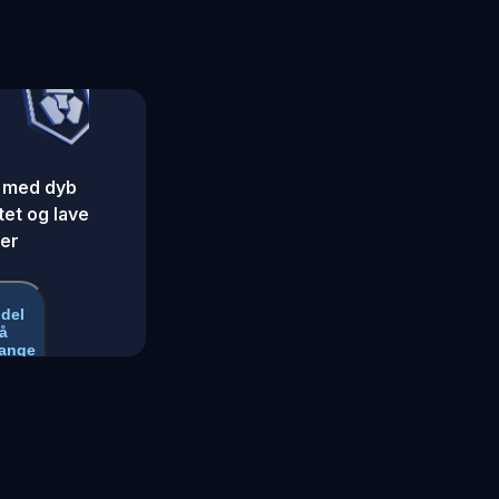
 med dyb
itet og lave
er
del
å
ange