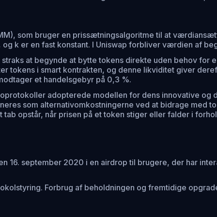
), som bruger en prissætningsalgoritme til at værdiansætt
, og k er en fast konstant. I Uniswap forbliver værdien af be
 straks at begynde at bytte tokens direkte uden behov for 
 tokens i smart kontrakten, og denne likviditet giver dereft
modtager et handelsgebyr på 0,3 %.
tokoller adopterede modellen for dens innovative og decen
s som alternativomkostningerne ved at bidrage med to krypt
tab opstår, når prisen på et token stiger eller falder i forhol
en 16. september 2020 i en airdrop til brugere, der har inte
tokolstyring. Forbrug af beholdningen og fremtidige opgrad