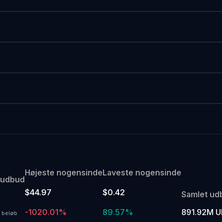
Højeste nogensinde
Laveste nogensinde
 udbud
$44.97
$0.42
Samlet ud
-1020.01%
89.57%
891.92M U
 beløb