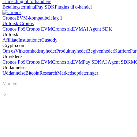
Tilmelding til forhandlere
Betalingsterminal
Pay SDK
Plugins til e-handel
Cronos
EVM-kompatibelt lag 1
Udforsk Cronos
Cronos PoS
Cronos EVM
Cronos zkEVM
AI Agent SDK
Udforsk
Affiliate
Institutioner
Custody
Crypto.com
Om os
Virksomhedsnyheder
Produktnyheder
Begivenheder
Karriere
Par
Udviklere
Cronos PoS
Cronos EVM
Cronos zkEVM
Pay SDK
AI Agent SDK
MC
Uddannelse
Uddannelse
Bitcoin
Research
Markedsopdateringer
Marked
Tezos
Livepris på Tezos XTZ