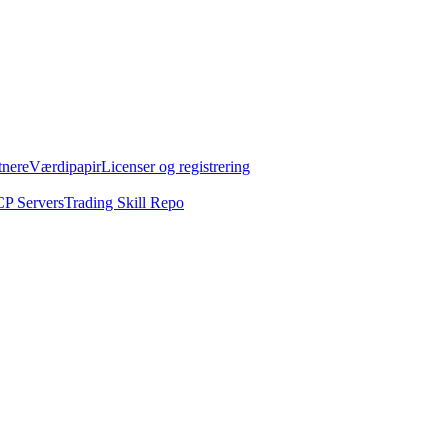
tnere
Værdipapir
Licenser og registrering
P Servers
Trading Skill Repo