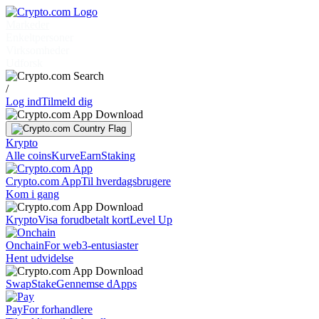
Markeder
Enkeltpersoner
Virksomheder
Udforsk
/
Log ind
Tilmeld dig
Krypto
Alle coins
Kurve
Earn
Staking
Crypto.com App
Til hverdagsbrugere
Kom i gang
Krypto
Visa forudbetalt kort
Level Up
Onchain
For web3-entusiaster
Hent udvidelse
Swap
Stake
Gennemse dApps
Pay
For forhandlere