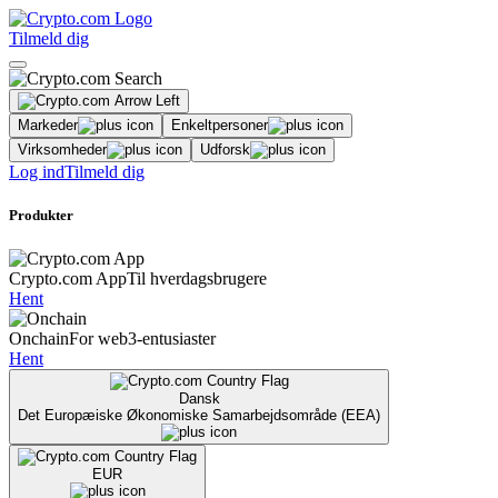
Tilmeld dig
Markeder
Enkeltpersoner
Virksomheder
Udforsk
Log ind
Tilmeld dig
Produkter
Crypto.com App
Til hverdagsbrugere
Hent
Onchain
For web3-entusiaster
Hent
Dansk
Det Europæiske Økonomiske Samarbejdsområde (EEA)
EUR