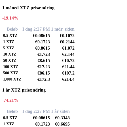
1 måned XTZ prisændring
-19.14%
Beløb
I dag 2:27 PM
1 mdr. siden
€0.08615
€0.1072
0.5
XTZ
€0.1723
€0.2144
1
XTZ
€0.8615
€1.072
5
XTZ
€1.723
€2.144
10
XTZ
€8.615
€10.72
50
XTZ
€17.23
€21.44
100
XTZ
€86.15
€107.2
500
XTZ
€172.3
€214.4
1,000
XTZ
1 år XTZ prisændring
-74.21%
Beløb
I dag 2:27 PM
1 år siden
€0.08615
€0.3348
0.5
XTZ
€0.1723
€0.6695
1
XTZ