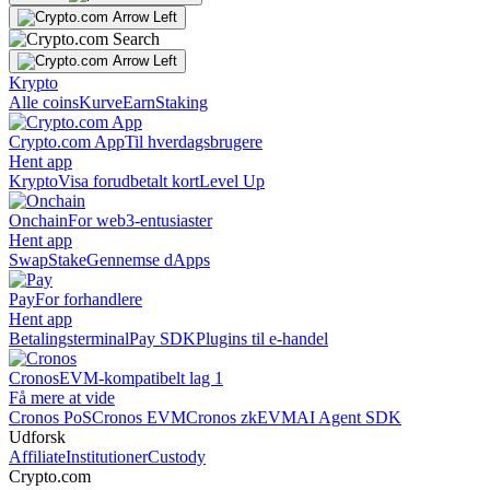
Krypto
Alle coins
Kurve
Earn
Staking
Crypto.com App
Til hverdagsbrugere
Hent app
Krypto
Visa forudbetalt kort
Level Up
Onchain
For web3-entusiaster
Hent app
Swap
Stake
Gennemse dApps
Pay
For forhandlere
Hent app
Betalingsterminal
Pay SDK
Plugins til e-handel
Cronos
EVM-kompatibelt lag 1
Få mere at vide
Cronos PoS
Cronos EVM
Cronos zkEVM
AI Agent SDK
Udforsk
Affiliate
Institutioner
Custody
Crypto.com