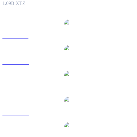
1.09B XTZ.
Populære Tezos-konverteringspar
XTZ til USD
XTZ til AUD
XTZ til BRL
XTZ til CAD