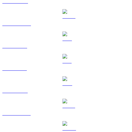
BNB til EUR
USDC til EUR
XRP til EUR
SOL til EUR
TRX til EUR
HYPE til EUR