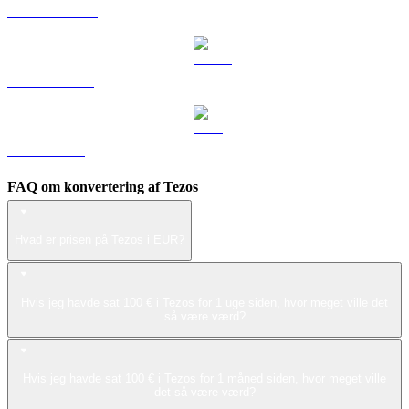
DOGE til EUR
USDS til EUR
LEO til EUR
FAQ om konvertering af Tezos
Hvad er prisen på Tezos i EUR?
Hvis jeg havde sat 100 € i Tezos for 1 uge siden, hvor meget ville det
så være værd?
Hvis jeg havde sat 100 € i Tezos for 1 måned siden, hvor meget ville
det så være værd?