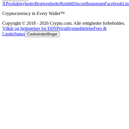
X
Produktnyheder
Begivenheder
Reddit
Discord
Instagram
Facebook
Lin
Cryptocurrency in Every Wallet™
Copyright © 2018 - 2026 Crypto.com. Alle rettigheder forbeholdes.
Vilkår og betingelser for EØS
Privatlivsmeddelelse
Fees &
Limits
Status
Cookieindstillinger