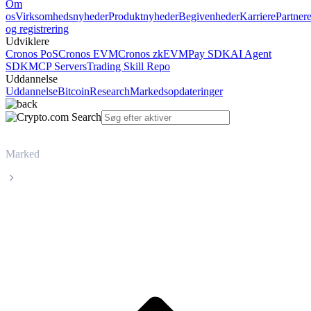
Om
os
Virksomhedsnyheder
Produktnyheder
Begivenheder
Karriere
Partner
og registrering
Udviklere
Cronos PoS
Cronos EVM
Cronos zkEVM
Pay SDK
AI Agent
SDK
MCP Servers
Trading Skill Repo
Uddannelse
Uddannelse
Bitcoin
Research
Markedsopdateringer
Marked
Tezos
Livepris på Tezos XTZ