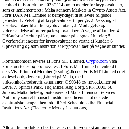
henhold til Forordning 2023/1114 om markeder for kryptovalutaer,
som er implementeret i Malta gennem Markets in Crypto Assets Act.
Foris DAX MT Limited er bemyndiget til at levere følgende
tjenester: 1. Veksling af kryptovalutaer til penge; 2. Veksling af
kryptovalutaer til andre kryptovalutaer; 3. Modtagelse og
videresendelse af ordrer på kryptovalutaer på vegne af kunder; 4.
Udførelse af ordrer på kryptovalutaer på vegne af kunder; 5.
Overførselstjenester for kryptovalutaer på vegne af kunder; 6.
Opbevaring og administration af kryptovalutaer på vegne af kunder.
Kontantkontoen leveres af Foris MT Limited.
Crypto.com
Visa-
kortet udstedes og promoveres af Foris MT Limited i henhold til
dets Visa Principal Member (Issuing)-licens. Foris MT Limited er et
aktieselskab, der er registreret på Malta, med
virksomhedsregistreringsnummer: C 90348 og hovedkontor på
Level 7, Spinola Park, Triq Mikiel Ang Borg, SPK 1000, St.
Julians, Malta, behørigt autoriseret af Malta Financial Services
Authority som et finansielt institut med licens til at udstede
elektroniske penge i henhold til 3rd Schedule to the Financial
Institutions Act (Electronic Money Institutions).
Alle andre produkter eller tjenester, der tilbydes og annonceres på