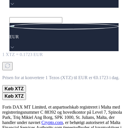
EUR
1
XTZ
=
0.1723
EUR
Prisen for at konvertere 1 Tezos (XTZ) til EUR er €0.1723 i dag.
Køb XTZ
Køb XTZ
Foris DAX MT Limited, et anpartsselskab registreret i Malta med
registreringsnummer C 88392 og hovedkontor på Level 7, Spinola
Park, Triq Mikiel Ang Borg, SPK 1000, St. Julians, Malta, der
handler under navnet
Crypto.com
, er behørigt autoriseret af Malta
Financial Services Authority som tjenestudbyder af kryptoaktiver i