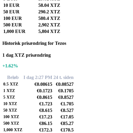
10 EUR
58.04 XTZ
50 EUR
290.2 XTZ
100 EUR
580.4 XTZ
500 EUR
2,902 XTZ
1,000 EUR
5,804 XTZ
Historisk prisændring for Tezos
1 dag XTZ prisændring
+1.62%
Beløb
I dag 2:27 PM
24 t. siden
€0.08615
€0.08527
0.5
XTZ
€0.1723
€0.1705
1
XTZ
€0.8615
€0.8527
5
XTZ
€1.723
€1.705
10
XTZ
€8.615
€8.527
50
XTZ
€17.23
€17.05
100
XTZ
€86.15
€85.27
500
XTZ
€172.3
€170.5
1,000
XTZ