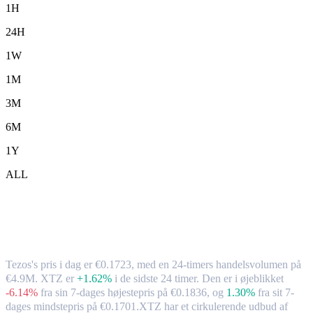
1H
24H
1W
1M
3M
6M
1Y
ALL
Tezos (XTZ) til EUR – valutakurs og
markedsdata
Tezos's pris i dag er €0.1723, med en 24-timers handelsvolumen på
€4.9M. XTZ er
+1.62%
i de sidste 24 timer.
Den er i øjeblikket
-6.14%
fra sin 7-dages højestepris på €0.1836,
og
1.30%
fra sit 7-
dages mindstepris på €0.1701.
XTZ har et cirkulerende udbud af