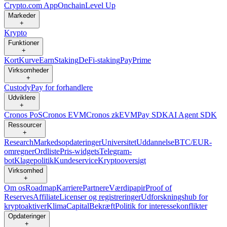
Crypto.com App
Onchain
Level Up
Markeder
+
Krypto
Funktioner
+
Kort
Kurve
Earn
Staking
DeFi-staking
Pay
Prime
Virksomheder
+
Custody
Pay for forhandlere
Udviklere
+
Cronos PoS
Cronos EVM
Cronos zkEVM
Pay SDK
AI Agent SDK
Ressourcer
+
Research
Markedsopdateringer
Universitet
Uddannelse
BTC/EUR-
omregner
Ordliste
Pris-widgets
Telegram-
bot
Klagepolitik
Kundeservice
Kryptooversigt
Virksomhed
+
Om os
Roadmap
Karriere
Partnere
Værdipapir
Proof of
Reserves
Affiliate
Licenser og registreringer
Udforskningshub for
kryptoaktiver
Klima
Capital
Bekræft
Politik for interessekonflikter
Opdateringer
+