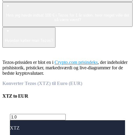
Hvis jeg havde indsat 100 € i Tezos for 1 år siden, hvor meget ville det
så være værd?
Hvordan køber man Tezos?
Tezos-prissiden er blot en i
Crypto.com prisindeks
, der indeholder
prishistorik, pristicker, markedsværdi og live-diagrammer for de
bedste kryptovalutaer.
Konverter Tezos (XTZ) til Euro (EUR)
XTZ
to
EUR
XTZ