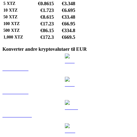
€0.8615
€3.348
5
XTZ
€1.723
€6.695
10
XTZ
€8.615
€33.48
50
XTZ
€17.23
€66.95
100
XTZ
€86.15
€334.8
500
XTZ
€172.3
€669.5
1,000
XTZ
Konverter andre kryptovalutaer til EUR
BTC til EUR
ETH til EUR
USDT til EUR