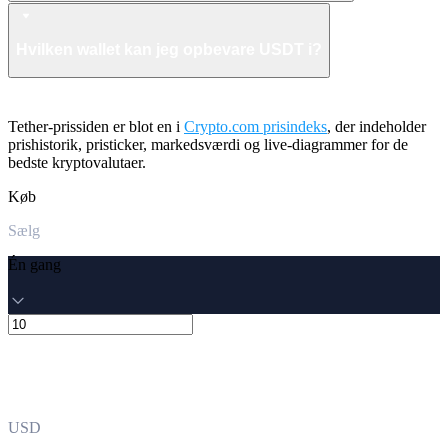
Hvilken wallet kan jeg opbevare USDT i?
Tether-prissiden er blot en i
Crypto.com prisindeks
, der indeholder
prishistorik, pristicker, markedsværdi og live-diagrammer for de
bedste kryptovalutaer.
Køb
Sælg
Én gang
USD