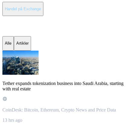
Handel på Exchange
Seneste nyheder om Tether
Alle
Artikler
Tether expands tokenization business into Saudi Arabia, starting
with real estate
CoinDesk: Bitcoin, Ethereum, Crypto News and Price Data
13 hrs ago
Om Tether