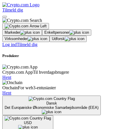
Tilmeld dig
Markeder
Enkeltpersoner
Virksomheder
Udforsk
Log ind
Tilmeld dig
Produkter
Crypto.com App
Til hverdagsbrugere
Hent
Onchain
For web3-entusiaster
Hent
Dansk
Det Europæiske Økonomiske Samarbejdsområde (EEA)
USD