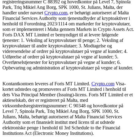
registreringsnummer C 88392 og hovedkontor på Level 7, Spinola
Park, Triq Mikiel Ang Borg, SPK 1000, St. Julians, Malta, der
handler under navnet
Crypto.com
, er behørigt autoriseret af Malta
Financial Services Authority som tjenestudbyder af kryptoaktiver i
henhold til Forordning 2023/1114 om markeder for kryptovalutaer,
som er implementeret i Malta gennem Markets in Crypto Assets Act.
Foris DAX MT Limited er bemyndiget til at levere følgende
tjenester: 1. Veksling af kryptovalutaer til penge; 2. Veksling af
kryptovalutaer til andre kryptovalutaer; 3. Modtagelse og
videresendelse af ordrer på kryptovalutaer på vegne af kunder; 4.
Udførelse af ordrer på kryptovalutaer på vegne af kunder; 5.
Overførselstjenester for kryptovalutaer på vegne af kunder; 6.
Opbevaring og administration af kryptovalutaer på vegne af kunder.
Kontantkontoen leveres af Foris MT Limited.
Crypto.com
Visa-
kortet udstedes og promoveres af Foris MT Limited i henhold til
dets Visa Principal Member (Issuing)-licens. Foris MT Limited er et
aktieselskab, der er registreret på Malta, med
virksomhedsregistreringsnummer: C 90348 og hovedkontor på
Level 7, Spinola Park, Triq Mikiel Ang Borg, SPK 1000, St.
Julians, Malta, behørigt autoriseret af Malta Financial Services
Authority som et finansielt institut med licens til at udstede
elektroniske penge i henhold til 3rd Schedule to the Financial
Institutions Act (Electronic Money Institutions).