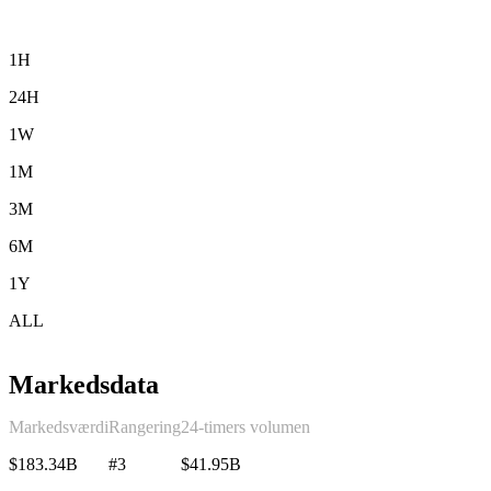
1H
24H
1W
1M
3M
6M
1Y
ALL
Markedsdata
Markedsværdi
Rangering
24-timers volumen
$183.34B
#3
$41.95B