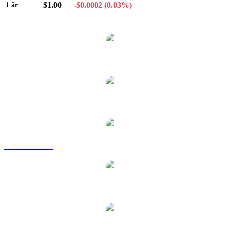
$1.00
-$0.0002
(0.03%)
1 år
Populære Tether-konverteringspar
USDT til AUD
USDT til BRL
USDT til CAD
USDT til EUR