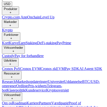
USD
Produkter
+
Crypto.com App
Onchain
Level Up
Markeder
+
Krypto
Funktioner
+
Kort
Kurve
Earn
Staking
DeFi-staking
Pay
Prime
Virksomheder
+
Custody
Pay for forhandlere
Udviklere
+
Cronos PoS
Cronos EVM
Cronos zkEVM
Pay SDK
AI Agent SDK
Ressourcer
+
Research
Markedsopdateringer
Universitet
Uddannelse
BTC/USD-
omregner
Ordliste
Pris-widgets
Telegram-
bot
Klagepolitik
Kundeservice
Kryptooversigt
Virksomhed
+
Om os
Roadmap
Karriere
Partnere
Værdipapir
Proof of