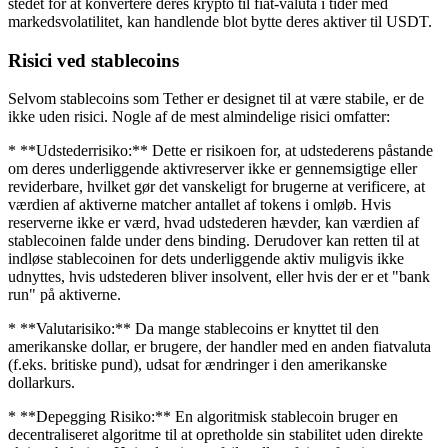
stedet for at konvertere deres krypto til fiat-valuta i tider med
markedsvolatilitet, kan handlende blot bytte deres aktiver til USDT.
Risici ved stablecoins
Selvom stablecoins som Tether er designet til at være stabile, er de
ikke uden risici. Nogle af de mest almindelige risici omfatter:
* **Udstederrisiko:** Dette er risikoen for, at udstederens påstande
om deres underliggende aktivreserver ikke er gennemsigtige eller
reviderbare, hvilket gør det vanskeligt for brugerne at verificere, at
værdien af aktiverne matcher antallet af tokens i omløb. Hvis
reserverne ikke er værd, hvad udstederen hævder, kan værdien af
stablecoinen falde under dens binding. Derudover kan retten til at
indløse stablecoinen for dets underliggende aktiv muligvis ikke
udnyttes, hvis udstederen bliver insolvent, eller hvis der er et "bank
run" på aktiverne.
* **Valutarisiko:** Da mange stablecoins er knyttet til den
amerikanske dollar, er brugere, der handler med en anden fiatvaluta
(f.eks. britiske pund), udsat for ændringer i den amerikanske
dollarkurs.
* **Depegging Risiko:** En algoritmisk stablecoin bruger en
decentraliseret algoritme til at opretholde sin stabilitet uden direkte