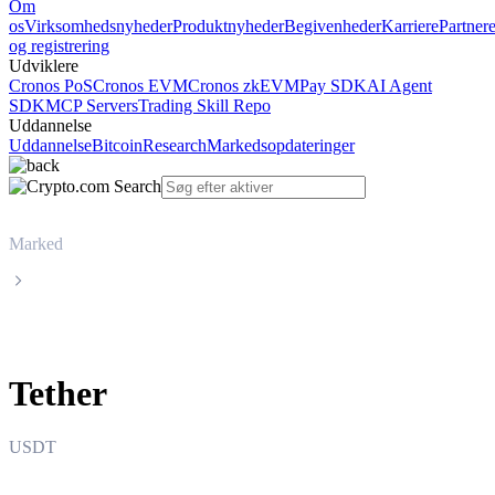
Om
os
Virksomhedsnyheder
Produktnyheder
Begivenheder
Karriere
Partner
og registrering
Udviklere
Cronos PoS
Cronos EVM
Cronos zkEVM
Pay SDK
AI Agent
SDK
MCP Servers
Trading Skill Repo
Uddannelse
Uddannelse
Bitcoin
Research
Markedsopdateringer
Marked
Tether
Tether
USDT