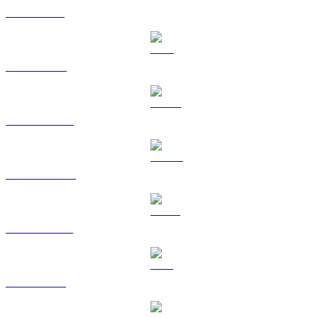
SOL til USD
TRX til USD
HYPE til USD
DOGE til USD
USDS til USD
LEO til USD