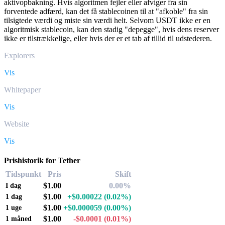
aktivopbakning. Hvis algoritmen fejler eller afviger fra sin
forventede adfærd, kan det få stablecoinen til at "afkoble" fra sin
tilsigtede værdi og miste sin værdi helt. Selvom USDT ikke er en
algoritmisk stablecoin, kan den stadig "depegge", hvis dens reserver
ikke er tilstrækkelige, eller hvis der er et tab af tillid til udstederen.
Explorers
Vis
Whitepaper
Vis
Website
Vis
Prishistorik for Tether
Tidspunkt
Pris
Skift
$1.00
0.00%
I dag
$1.00
+$0.00022
(0.02%)
1 dag
$1.00
+$0.000059
(0.00%)
1 uge
$1.00
-$0.0001
(0.01%)
1 måned