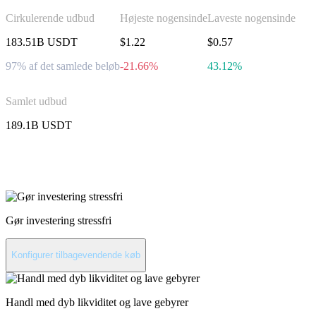
Cirkulerende udbud
Højeste nogensinde
Laveste nogensinde
183.51B USDT
$1.22
$0.57
97% af det samlede beløb
-21.66%
43.12%
Samlet udbud
189.1B USDT
Invester i Tether
Gør investering stressfri
Konfigurer tilbagevendende køb
Handl med dyb likviditet og lave gebyrer