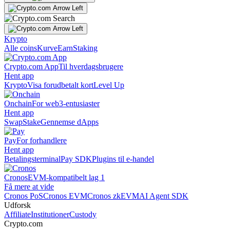
Krypto
Alle coins
Kurve
Earn
Staking
Crypto.com App
Til hverdagsbrugere
Hent app
Krypto
Visa forudbetalt kort
Level Up
Onchain
For web3-entusiaster
Hent app
Swap
Stake
Gennemse dApps
Pay
For forhandlere
Hent app
Betalingsterminal
Pay SDK
Plugins til e-handel
Cronos
EVM-kompatibelt lag 1
Få mere at vide
Cronos PoS
Cronos EVM
Cronos zkEVM
AI Agent SDK
Udforsk
Affiliate
Institutioner
Custody
Crypto.com