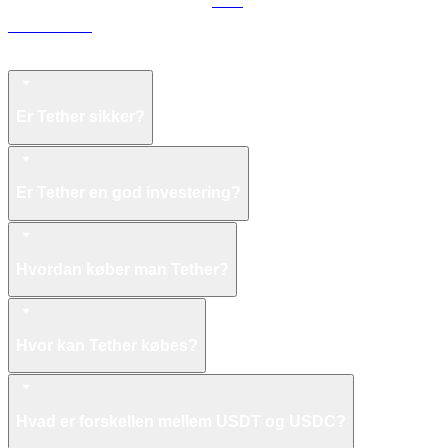
ZEC til USD
FAQ om Tether
Er Tether sikker?
Er Tether en god investering?
Hvordan køber man Tether?
Hvor kan Tether købes?
Hvad er forskellen mellem USDT og USDC?