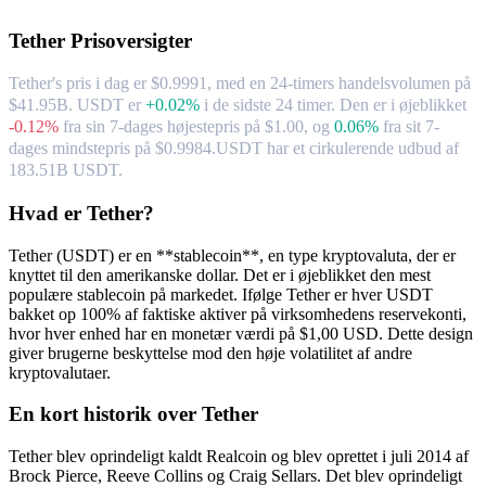
Tether
Prisoversigter
Tether's pris i dag er $0.9991, med en 24-timers handelsvolumen på
$41.95B. USDT er
+0.02%
i de sidste 24 timer.
Den er i øjeblikket
-0.12%
fra sin 7-dages højestepris på $1.00,
og
0.06%
fra sit 7-
dages mindstepris på $0.9984.
USDT har et cirkulerende udbud af
183.51B USDT.
Hvad er Tether?
Tether (USDT) er en **stablecoin**, en type kryptovaluta, der er
knyttet til den amerikanske dollar. Det er i øjeblikket den mest
populære stablecoin på markedet. Ifølge Tether er hver USDT
bakket op 100% af faktiske aktiver på virksomhedens reservekonti,
hvor hver enhed har en monetær værdi på $1,00 USD. Dette design
giver brugerne beskyttelse mod den høje volatilitet af andre
kryptovalutaer.
En kort historik over Tether
Tether blev oprindeligt kaldt Realcoin og blev oprettet i juli 2014 af
Brock Pierce, Reeve Collins og Craig Sellars. Det blev oprindeligt