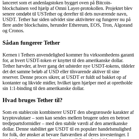
lanceret som et andenlagstoken bygget oven på Bitcoin-
blockchainen ved hjælp af Omni Layer-protokollen. Projektet blev
senere omdøbt til USTether og derefter til dets nuværende navn,
USDT. Tether har siden udvidet sine aktiviteter og fungerer nu på
flere andre blockchains, herunder Ethereum, EOS, Tron, Algorand
og Cronos.
Sådan fungerer Tether
Kernen i Tethers anvendelighed kommer fra virksomhedens garanti
for, at hvert USDT-token er knyttet til den amerikanske dollar.
Tether hævder, at hver gang det udsteder nye USDT-tokens, tildeler
det det samme beløb af USD eller tilsvarende aktiver til sine
reserver. Denne proces sikrer, at USDT er fuldt ud bakket op af
kontanter og likvide midler, hvilket igen hjælper med at opretholde
sin 1:1-binding til den amerikanske dollar.
Hvad bruges Tether til?
Som en stablecoin kombinerer USDT den ubegrænsede karakter af
kryptovalutaer – som kan sendes mellem brugere uden en betroet
tredjepartsformidler – med den stabile værdi af den amerikanske
dollar. Denne stabilitet gør USDT til en populær handelsmulighed
for folk, der ønsker at bevare fiatværdien af deres investeringer. I