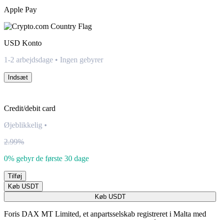
Apple Pay
USD
Konto
1-2 arbejdsdage • Ingen gebyrer
Indsæt
Credit/debit card
Øjeblikkelig
•
2.99%
0% gebyr de første 30 dage
Tilføj
Køb USDT
Køb USDT
Foris DAX MT Limited, et anpartsselskab registreret i Malta med