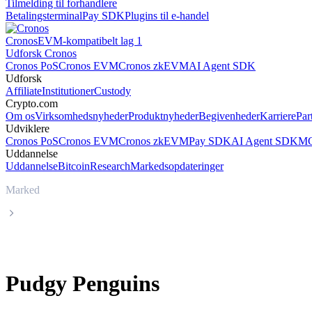
Tilmelding til forhandlere
Betalingsterminal
Pay SDK
Plugins til e-handel
Cronos
EVM-kompatibelt lag 1
Udforsk Cronos
Cronos PoS
Cronos EVM
Cronos zkEVM
AI Agent SDK
Udforsk
Affiliate
Institutioner
Custody
Crypto.com
Om os
Virksomhedsnyheder
Produktnyheder
Begivenheder
Karriere
Par
Udviklere
Cronos PoS
Cronos EVM
Cronos zkEVM
Pay SDK
AI Agent SDK
MC
Uddannelse
Uddannelse
Bitcoin
Research
Markedsopdateringer
Marked
Pudgy Penguins
Pudgy Penguins