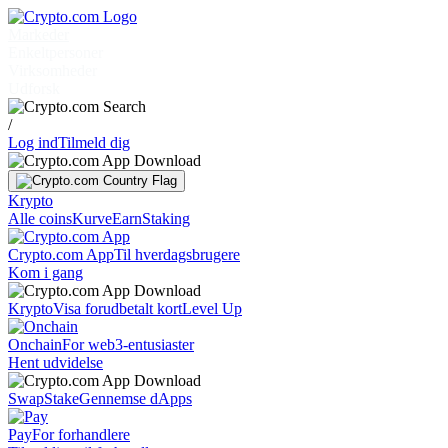
Markeder
Enkeltpersoner
Virksomheder
Udforsk
/
Log ind
Tilmeld dig
Krypto
Alle coins
Kurve
Earn
Staking
Crypto.com App
Til hverdagsbrugere
Kom i gang
Krypto
Visa forudbetalt kort
Level Up
Onchain
For web3-entusiaster
Hent udvidelse
Swap
Stake
Gennemse dApps
Pay
For forhandlere