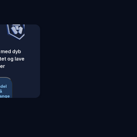
 med dyb
itet og lave
er
del
å
ange