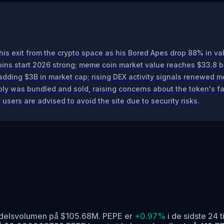
his exit from the crypto space as his Bored Apes drop 88% in va
s start 2026 strong; meme coin market value reaches $33.8 bi
ding $3B in market cap; rising DEX activity signals renewed me
y was bundled and sold, raising concerns about the token's fa
users are advised to avoid the site due to security risks.
ndelsvolumen på $105.68M. PEPE er
+0.97%
i de sidste 24 t