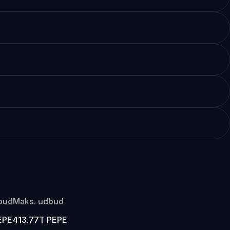
bud
Maks. udbud
EPE
413.77T PEPE