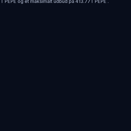
7T PEPE og et maksimalt udbud på 413.77T PEPE .