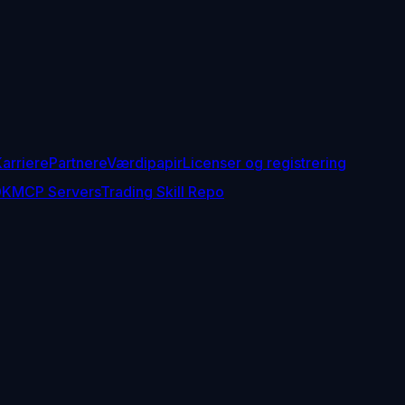
arriere
Partnere
Værdipapir
Licenser og registrering
DK
MCP Servers
Trading Skill Repo