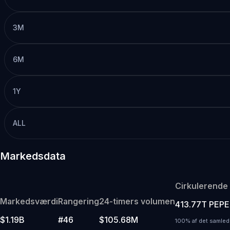
3M
6M
1Y
ALL
Markedsdata
Cirkulerende
Markedsværdi
Rangering
24-timers volumen
413.77T PEPE
$1.19B
#46
$105.68M
100% af det samled