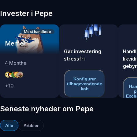
Invester i Pepe
Mest handlede
Meme
Gør investering
Handl
stressfri
likvid
4
Months
gebyr
Konfigurer
tilbagevendende
+
10
Han
køb
p
Exch
Seneste nyheder om Pepe
Alle
Artikler