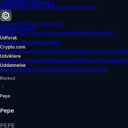
Tilmelding til forhandlere
Betalingsterminal
Pay SDK
Plugins til e-handel
Cronos
EVM-kompatibelt lag 1
Udforsk Cronos
Cronos PoS
Cronos EVM
Cronos zkEVM
AI Agent SDK
Udforsk
Affiliate
Institutioner
Custody
Crypto.com
Om os
Virksomhedsnyheder
Produktnyheder
Begivenheder
K
Udviklere
Cronos PoS
Cronos EVM
Cronos zkEVM
Pay SDK
AI Agent S
Uddannelse
Uddannelse
Bitcoin
Research
Markedsopdateringer
Marked
Pepe
Pepe
PEPE