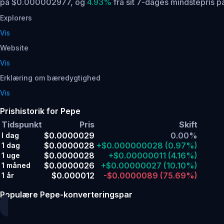
på $0.000002977,
og
4.93%
fra sit 7-dages mindstepris
Explorers
Vis
Website
Vis
Erklæring om bæredygtighed
Vis
Prishistorik for Pepe
Tidspunkt
Pris
Skift
$0.0000029
0.00%
I dag
$0.0000028
+$0.000000028
(0.97%)
1 dag
$0.0000028
+$0.00000011
(4.16%)
1 uge
$0.0000026
+$0.00000027
(10.10%)
1 måned
$0.000012
-$0.0000089
(75.69%)
1 år
Populære Pepe-konverteringspar