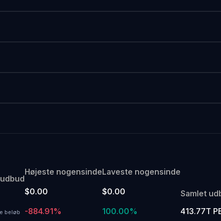
Højeste nogensinde
Laveste nogensinde
 udbud
$0.00
$0.00
Samlet ud
-884.91%
100.00%
413.77T P
e beløb