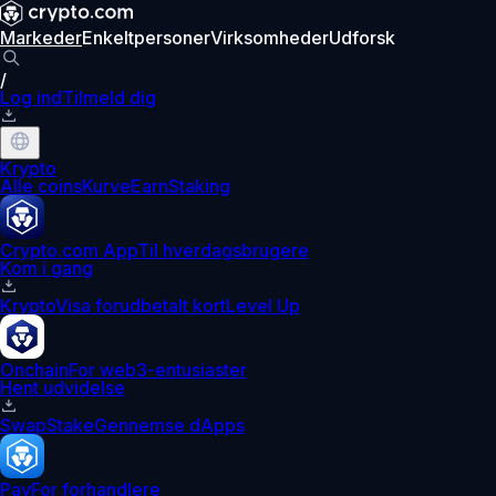
Markeder
Enkeltpersoner
Virksomheder
Udforsk
/
Log ind
Tilmeld dig
Krypto
Alle coins
Kurve
Earn
Staking
Crypto.com App
Til hverdagsbrugere
Kom i gang
Krypto
Visa forudbetalt kort
Level Up
Onchain
For web3-entusiaster
Hent udvidelse
Swap
Stake
Gennemse dApps
Pay
For forhandlere