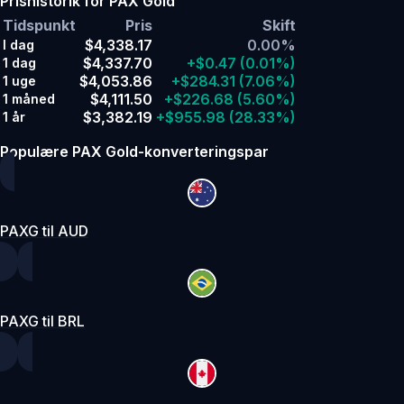
Prishistorik for PAX Gold
Tidspunkt
Pris
Skift
$4,338.17
0.00%
I dag
$4,337.70
+$0.47
(0.01%)
1 dag
$4,053.86
+$284.31
(7.06%)
1 uge
$4,111.50
+$226.68
(5.60%)
1 måned
$3,382.19
+$955.98
(28.33%)
1 år
Populære PAX Gold-konverteringspar
PAXG til AUD
PAXG til BRL