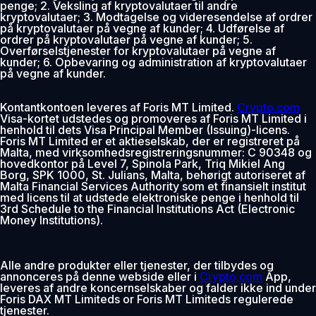
penge; 2. Veksling af kryptovalutaer til andre
kryptovalutaer; 3. Modtagelse og videresendelse af ordrer
på kryptovalutaer på vegne af kunder; 4. Udførelse af
ordrer på kryptovalutaer på vegne af kunder; 5.
Overførselstjenester for kryptovalutaer på vegne af
kunder; 6. Opbevaring og administration af kryptovalutaer
på vegne af kunder.
Kontantkontoen leveres af Foris MT Limited.
Crypto.com
Visa-kortet udstedes og promoveres af Foris MT Limited i
henhold til dets Visa Principal Member (Issuing)-licens.
Foris MT Limited er et aktieselskab, der er registreret på
Malta, med virksomhedsregistreringsnummer: C 90348 og
hovedkontor på Level 7, Spinola Park, Triq Mikiel Ang
Borg, SPK 1000, St. Julians, Malta, behørigt autoriseret af
Malta Financial Services Authority som et finansielt institut
med licens til at udstede elektroniske penge i henhold til
3rd Schedule to the Financial Institutions Act (Electronic
Money Institutions).
Alle andre produkter eller tjenester, der tilbydes og
annonceres på denne webside eller i
Crypto.com
App,
leveres af andre koncernselskaber og falder ikke ind under
Foris DAX MT Limiteds or Foris MT Limiteds regulerede
tjenester.