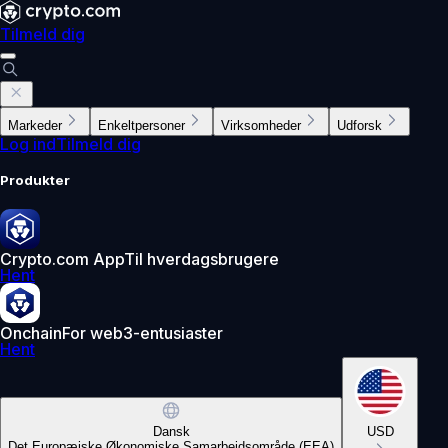
Tilmeld dig
Markeder
Enkeltpersoner
Virksomheder
Udforsk
Log ind
Tilmeld dig
Produkter
Crypto.com App
Til hverdagsbrugere
Hent
Onchain
For web3-entusiaster
Hent
Dansk
USD
Det Europæiske Økonomiske Samarbejdsområde (EEA)