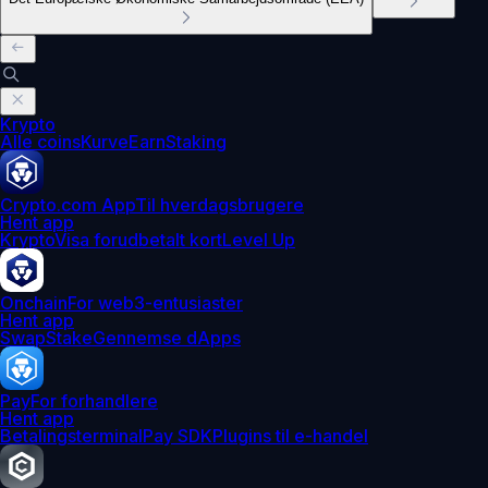
Krypto
Alle coins
Kurve
Earn
Staking
Crypto.com App
Til hverdagsbrugere
Hent app
Krypto
Visa forudbetalt kort
Level Up
Onchain
For web3-entusiaster
Hent app
Swap
Stake
Gennemse dApps
Pay
For forhandlere
Hent app
Betalingsterminal
Pay SDK
Plugins til e-handel