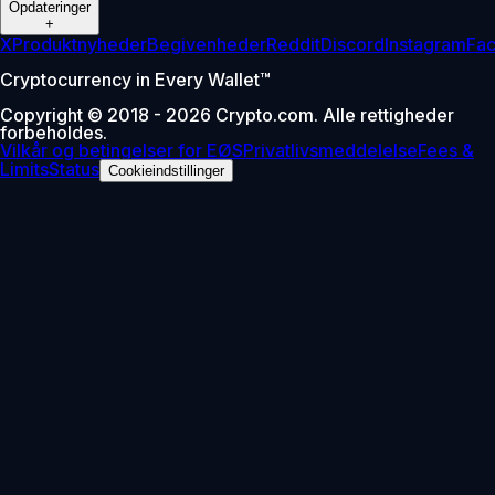
Opdateringer
+
X
Produktnyheder
Begivenheder
Reddit
Discord
Instagram
Fa
Cryptocurrency in Every Wallet™
Copyright © 2018 - 2026 Crypto.com. Alle rettigheder
forbeholdes.
Vilkår og betingelser for EØS
Privatlivsmeddelelse
Fees &
Limits
Status
Cookieindstillinger