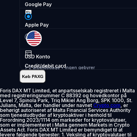
Google Pay
Apple Pay
USD
Konto
Credit/debit card
1-2 arbejdsdage • Ingen gebyrer
Køb PAXG
Øjeblikkelig
•
Indsæt
2.99%
Foris DAX MT Limited, et anpartsselskab registreret i Malta
med registreringsnummer C 88392 og hovedkontor på
0% gebyr de første 30 dage
Level 7, Spinola Park, Triq Mikiel Ang Borg, SPK 1000, St.
Julians, Malta, der handler under navnet
Crypto.com
, er
Tilføj
behørigt autoriseret af Malta Financial Services Authority
som tjenestudbyder af kryptoaktiver i henhold til
Forordning 2023/1114 om markeder for kryptovalutaer,
som er implementeret i Malta gennem Markets in Crypto
Assets Act. Foris DAX MT Limited er bemyndiget til at
levere følgende tjenester: 1. Veksling af kryptovalutaer til