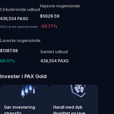
Højeste nogensinde
Cirkulerende udbud
$5629.59
436,554 PAXG
-29.77%
100% af det samlede beløb
Laveste nogensinde
$1387.98
Samlet udbud
68.01%
436,554 PAXG
Invester i PAX Gold
Gør investering
Handl med dyb
stressfri
likviditet og lave