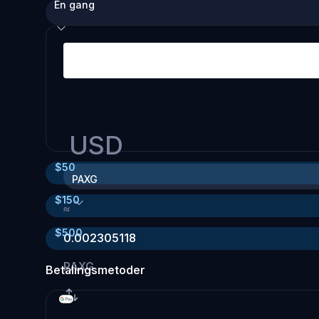
Én gang
USD
$
50
PAXG
$
150
≈
$
500
0.002305118
PAXG
Betalingsmetoder