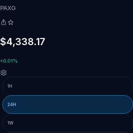
PAXG
$4,338.17
+0.01%
1H
24H
1W