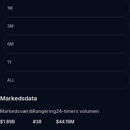
1M
3M
6M
1Y
ALL
Markedsdata
Markedsværdi
Rangering
24-timers volumen
$1.89B
#38
$44.19M