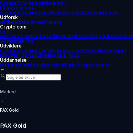
Cronos
EVM-kompatibelt lag 1
Få mere at vide
Cronos PoS
Cronos EVM
Cronos zkEVM
AI Agent SDK
Udforsk
Affiliate
Institutioner
Custody
Crypto.com
Om
os
Virksomhedsnyheder
Produktnyheder
Begivenheder
Karri
og registrering
Udviklere
Cronos PoS
Cronos EVM
Cronos zkEVM
Pay SDK
AI Agent
SDK
MCP Servers
Trading Skill Repo
Uddannelse
Uddannelse
Bitcoin
Research
Markedsopdateringer
Marked
PAX Gold
PAX Gold