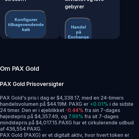
gebyrer
Konfigurer
tilbagevendende
Handel
køb
på
Exchange
Om PAX Gold
PAX Gold
Prisoversigter
PAX Gold's pris i dag er $4,338.17, med en 24-timers
handelsvolumen på $44.19M. PAXG er
+0.01%
i de sidste
24 timer.
Den er i øjeblikket
-0.44%
fra sin 7-dages
højestepris på $4,357.49,
og
7.99%
fra sit 7-dages
mindstepris på $4,017.15.
PAXG har et cirkulerende udbud
af 436,554 PAXG.
PAX Gold (PAXG) er et digitalt aktiv, hvor hvert token er