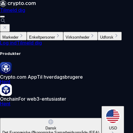
Tilmeld dig
Markeder
Enkeltpersoner
Virksomheder
Udforsk
Log ind
Tilmeld dig
Produkter
Crypto.com App
Til hverdagsbrugere
Hent
Onchain
For web3-entusiaster
Hent
Dansk
USD
Det Europæiske Økonomiske Samarbejdsområde (EEA)