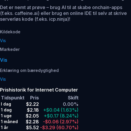
Det er nemt at prøve – brug AI til at skabe onchain-apps
(f.eks. caffeine.ai) eller brug en online IDE til selv at skrive
serverløs kode (f.eks. icp.ninja)!
Kildekode
Vis
Markeder
Vis
Erklæring om bæredygtighed
Vis
Prishistorik for Internet Computer
Tidspunkt
Pris
Skift
$2.22
0.00%
I dag
$2.18
+$0.04
(1.63%)
1 dag
$2.05
+$0.17
(8.24%)
1 uge
$2.28
-$0.06
(2.97%)
1 måned
$5.52
-$3.29
(60.70%)
1 år