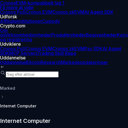
Cronos
EVM-kompatibelt lag 1
Få mere at vide
Cronos PoS
Cronos EVM
Cronos zkEVM
AI Agent SDK
Udforsk
Affiliate
Institutioner
Custody
Crypto.com
Om
os
Virksomhedsnyheder
Produktnyheder
Begivenheder
Karri
og registrering
Udviklere
Cronos PoS
Cronos EVM
Cronos zkEVM
Pay SDK
AI Agent
SDK
MCP Servers
Trading Skill Repo
Uddannelse
Uddannelse
Bitcoin
Research
Markedsopdateringer
Marked
Internet Computer
Internet Computer