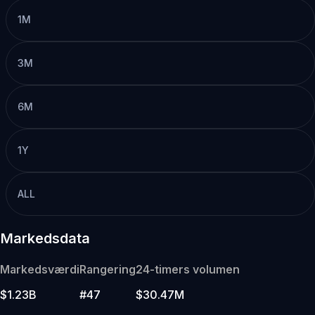
1M
3M
6M
1Y
ALL
Markedsdata
Markedsværdi
Rangering
24-timers volumen
$1.23B
#47
$30.47M