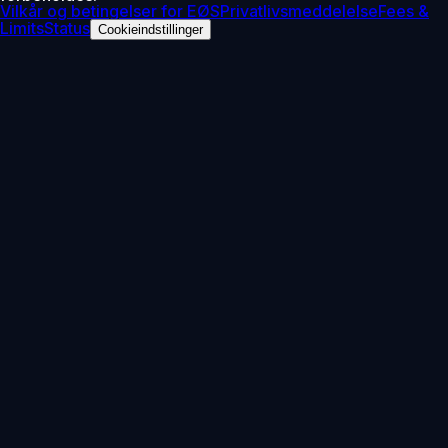
Vilkår og betingelser for EØS
Privatlivsmeddelelse
Fees &
Limits
Status
Cookieindstillinger