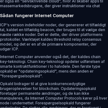
er også en "selvskrivende cloud", hvor AI skaber apps til
massemarkedsbrugere, der giver instruktioner via chat
Sådan fungerer Internet Computer
ICP's version indeholder noder, der genererer et tilfældigt
tal, kaldet en tilfældig beacon, der bruges til at vælge den
næste række noder. Det er dette, der driver platformens
protokoller. Værktøjet kaldes threshold relay consensus
model, og det er en af de primære komponenter, der
udgør ICP.
Internet Computer anvender også det, der kaldes chain
key-teknologi. Chain key-teknologi opdeler udførelsen af
smarte kontraktfunktioner i to halvdele. Den første type
opkald er "opdateringsopkald", mens den anden er
"forespørgselsopkald".
Opkald bidrager til at give konkurrencedygtige
brugeroplevelser for blockchain. Opdateringsopkald
foretager permanente ændringer, og de kan ikke
manipuleres, da Internet Computer Protocols kører på hver
node i undernettet. Forespørgselsopkald fungerer
anderledes. De sletter alle ændringer, der er foretaget i