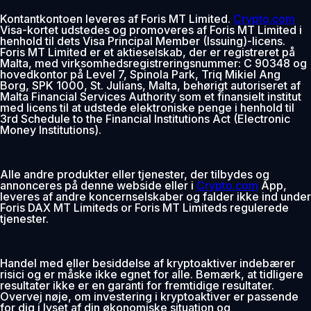
Kontantkontoen leveres af Foris MT Limited.
Crypto.com
Visa-kortet udstedes og promoveres af Foris MT Limited i
henhold til dets Visa Principal Member (Issuing)-licens.
Foris MT Limited er et aktieselskab, der er registreret på
Malta, med virksomhedsregistreringsnummer: C 90348 og
hovedkontor på Level 7, Spinola Park, Triq Mikiel Ang
Borg, SPK 1000, St. Julians, Malta, behørigt autoriseret af
Malta Financial Services Authority som et finansielt institut
med licens til at udstede elektroniske penge i henhold til
3rd Schedule to the Financial Institutions Act (Electronic
Money Institutions).
Alle andre produkter eller tjenester, der tilbydes og
annonceres på denne webside eller i
Crypto.com
App,
leveres af andre koncernselskaber og falder ikke ind under
Foris DAX MT Limiteds or Foris MT Limiteds regulerede
tjenester.
Handel med eller besiddelse af kryptoaktiver indebærer
risici og er måske ikke egnet for alle. Bemærk, at tidligere
resultater ikke er en garanti for fremtidige resultater.
Overvej nøje, om investering i kryptoaktiver er passende
for dig i lyset af din økonomiske situation og