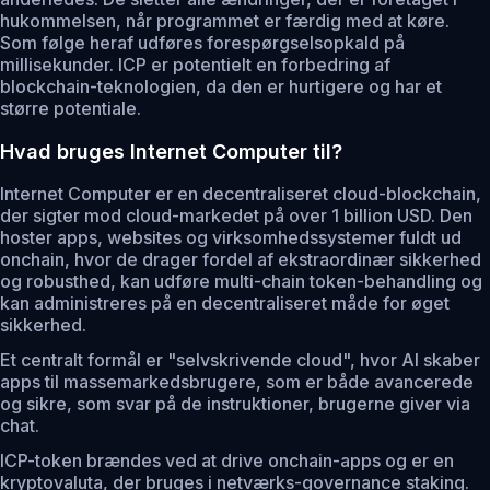
hukommelsen, når programmet er færdig med at køre.
Som følge heraf udføres forespørgselsopkald på
millisekunder. ICP er potentielt en forbedring af
blockchain-teknologien, da den er hurtigere og har et
større potentiale.
Hvad bruges Internet Computer til?
Internet Computer er en decentraliseret cloud-blockchain,
der sigter mod cloud-markedet på over 1 billion USD. Den
hoster apps, websites og virksomhedssystemer fuldt ud
onchain, hvor de drager fordel af ekstraordinær sikkerhed
og robusthed, kan udføre multi-chain token-behandling og
kan administreres på en decentraliseret måde for øget
sikkerhed.
Et centralt formål er "selvskrivende cloud", hvor AI skaber
apps til massemarkedsbrugere, som er både avancerede
og sikre, som svar på de instruktioner, brugerne giver via
chat.
ICP-token brændes ved at drive onchain-apps og er en
kryptovaluta, der bruges i netværks-governance staking.