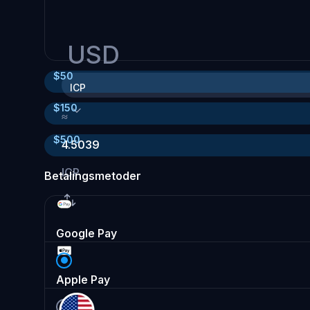
USD
$
50
ICP
$
150
≈
$
500
4.5039
ICP
Betalingsmetoder
Google Pay
Apple Pay