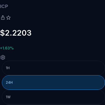
ICP
$2.2203
+1.63%
1H
24H
1W