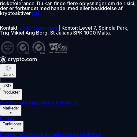
risikotolerance. Du kan finde flere oplysninger om de risici,
der er forbundet med handel med eller besiddelse af
kryptoaktiver
her
.
Kontakt:
chat.crypto.com
| Kontor: Level 7, Spinola Park,
Triq Mikiel Ang Borg, St Julians SPK 1000 Malta.
Dansk
|
USD
Produkter
+
Crypto.com App
Onchain
Level Up
Markeder
+
Krypto
Funktioner
+
Kort
Kurve
Earn
Staking
DeFi-staking
Pay
Prime