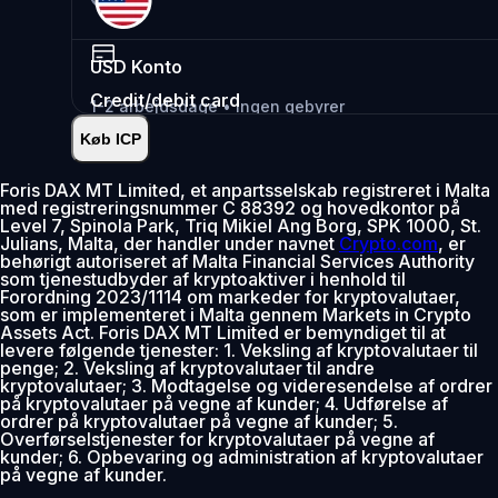
USD
Konto
Credit/debit card
1-2 arbejdsdage • Ingen gebyrer
Køb ICP
Øjeblikkelig
•
Indsæt
2.99%
Foris DAX MT Limited, et anpartsselskab registreret i Malta
med registreringsnummer C 88392 og hovedkontor på
0% gebyr de første 30 dage
Level 7, Spinola Park, Triq Mikiel Ang Borg, SPK 1000, St.
Julians, Malta, der handler under navnet
Crypto.com
, er
Tilføj
behørigt autoriseret af Malta Financial Services Authority
som tjenestudbyder af kryptoaktiver i henhold til
Forordning 2023/1114 om markeder for kryptovalutaer,
som er implementeret i Malta gennem Markets in Crypto
Assets Act. Foris DAX MT Limited er bemyndiget til at
levere følgende tjenester: 1. Veksling af kryptovalutaer til
penge; 2. Veksling af kryptovalutaer til andre
kryptovalutaer; 3. Modtagelse og videresendelse af ordrer
på kryptovalutaer på vegne af kunder; 4. Udførelse af
ordrer på kryptovalutaer på vegne af kunder; 5.
Overførselstjenester for kryptovalutaer på vegne af
kunder; 6. Opbevaring og administration af kryptovalutaer
på vegne af kunder.