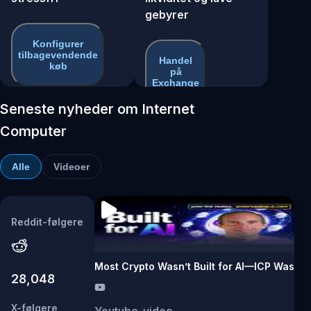
gebyrer
Konfigurer
tilbagevendende
Handel
køb
på
Exchange
Seneste nyheder om Internet
Computer
Alle
Videoer
Reddit-følgere
Most Crypto Wasn’t Built for AI—ICP Was
28,048
X-følgere
Youtube-video