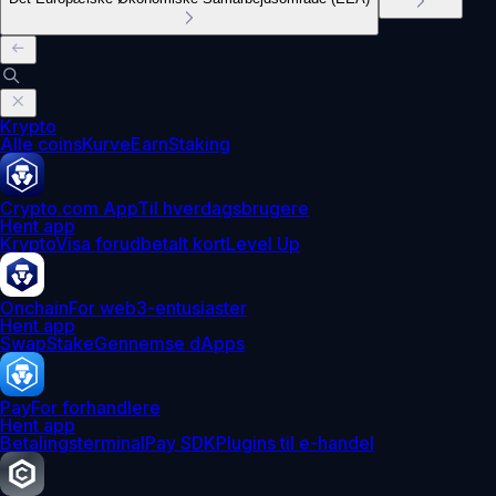
Krypto
Alle coins
Kurve
Earn
Staking
Crypto.com App
Til hverdagsbrugere
Hent app
Krypto
Visa forudbetalt kort
Level Up
Onchain
For web3-entusiaster
Hent app
Swap
Stake
Gennemse dApps
Pay
For forhandlere
Hent app
Betalingsterminal
Pay SDK
Plugins til e-handel