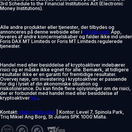
3rd Schedule to the Financial Institutions Act (Electronic
Money Institutions).
Alle andre produkter eller tjenester, der tilbydes og
annonceres på denne webside eller i
Crypto.com
App,
leveres af andre koncernselskaber og falder ikke ind under
Foris DAX MT Limiteds or Foris MT Limiteds regulerede
tjenester.
Handel med eller besiddelse af kryptoaktiver indebærer
risici og er måske ikke egnet for alle. Bemærk, at tidligere
resultater ikke er en garanti for fremtidige resultater.
Overvej nøje, om investering i kryptoaktiver er passende
for dig i lyset af din økonomiske situation og
risikotolerance. Du kan finde flere oplysninger om de risici,
der er forbundet med handel med eller besiddelse af
kryptoaktiver
her
.
Kontakt:
chat.crypto.com
| Kontor: Level 7, Spinola Park,
Triq Mikiel Ang Borg, St Julians SPK 1000 Malta.