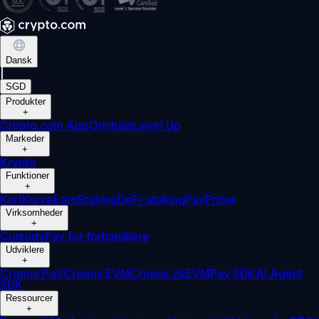
Dansk
|
SGD
Produkter
+
Crypto.com App
Onchain
Level Up
Markeder
+
Krypto
Funktioner
+
Kort
Kurve
Earn
Staking
DeFi-staking
Pay
Prime
Virksomheder
+
Custody
Pay for forhandlere
Udviklere
+
Cronos PoS
Cronos EVM
Cronos zkEVM
Pay SDK
AI Agent
SDK
Ressourcer
+