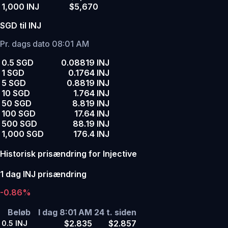
1,000 INJ
$5,670
SGD til INJ
Pr. dags dato 08:01 AM
0.5 SGD
0.08819 INJ
1 SGD
0.1764 INJ
5 SGD
0.8819 INJ
10 SGD
1.764 INJ
50 SGD
8.819 INJ
100 SGD
17.64 INJ
500 SGD
88.19 INJ
1,000 SGD
176.4 INJ
Historisk prisændring for Injective
1 dag INJ prisændring
-0.86%
Beløb
I dag 8:01 AM
24 t. siden
$2.835
$2.857
0.5
INJ