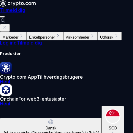
Tilmeld dig
Markeder
Enkeltpersoner
Virksomheder
Udforsk
Log ind
Tilmeld dig
Produkter
Crypto.com App
Til hverdagsbrugere
Hent
Onchain
For web3-entusiaster
Hent
Dansk
SGD
Det Europæiske Økonomiske Samarbejdsområde (EEA)