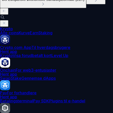
Krypto
Alle coins
Kurve
Earn
Staking
Crypto.com App
Til hverdagsbrugere
Hent app
Krypto
Visa forudbetalt kort
Level Up
Onchain
For web3-entusiaster
Hent app
Swap
Stake
Gennemse dApps
Pay
For forhandlere
Hent app
Betalingsterminal
Pay SDK
Plugins til e-handel