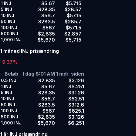
$5.67
$5.715
1
INJ
$28.35
$28.57
5
INJ
$56.7
$57.15
10
INJ
$283.5
$285.7
50
INJ
$567
$571.5
100
INJ
$2,835
$2,857
500
INJ
$5,670
$5,715
1,000
INJ
1 måned INJ prisændring
-9.37%
Beløb
I dag 8:01 AM
1 mdr. siden
$2.835
$3.126
0.5
INJ
$5.67
$6.251
1
INJ
$28.35
$31.26
5
INJ
$56.7
$62.51
10
INJ
$283.5
$312.6
50
INJ
$567
$625.1
100
INJ
$2,835
$3,126
500
INJ
$5,670
$6,251
1,000
INJ
1 år INJ prisændring