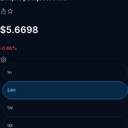
$5.6698
-0.86%
1H
24H
1W
1M