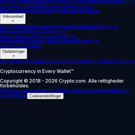
Research
Markedsopdateringer
Universitet
Uddannelse
BTC/
omregner
Ordliste
Pris-widgets
Telegram-
bot
Klagepolitik
Kundeservice
Kryptooversigt
Virksomhed
+
Om os
Roadmap
Karriere
Partnere
Værdipapir
Proof of
Reserves
Affiliate
Licenser og
registreringer
Udforskningshub for
kryptoaktiver
Klima
Capital
Bekræft
Politik for
interessekonflikter
Opdateringer
+
X
Produktnyheder
Begivenheder
Reddit
Discord
Instagram
Fa
Cryptocurrency in Every Wallet™
Copyright © 2018 - 2026 Crypto.com. Alle rettigheder
forbeholdes.
Vilkår og betingelser for EØS
Privatlivsmeddelelse
Fees &
Limits
Status
Cookieindstillinger