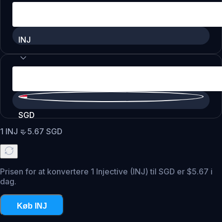
INJ
SGD
1
INJ
=
5.67
SGD
Prisen for at konvertere 1 Injective (INJ) til SGD er $5.67 i
dag.
Køb INJ