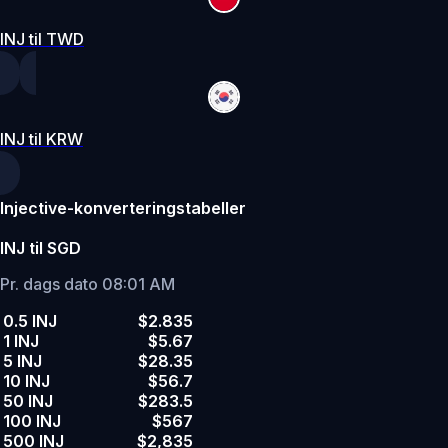
INJ til TWD
INJ til KRW
Injective-konverteringstabeller
INJ til SGD
Pr. dags dato 08:01 AM
0.5 INJ
$2.835
1 INJ
$5.67
5 INJ
$28.35
10 INJ
$56.7
50 INJ
$283.5
100 INJ
$567
500 INJ
$2,835