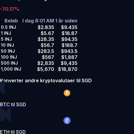
-70.17%
Beløb
I dag 8:01 AM
1 år siden
$2.835
$9.435
0.5
INJ
$5.67
$18.87
1
INJ
$28.35
$94.35
5
INJ
$56.7
$188.7
10
INJ
$283.5
$943.5
50
INJ
$567
$1,887
100
INJ
$2,835
$9,435
500
INJ
$5,670
$18,870
1,000
INJ
Konverter andre kryptovalutaer til SGD
BTC til SGD
ETH til SGD