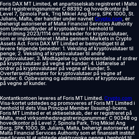
Foris DAX MT Limited, et anpartsselskab registreret i Malta
med registreringsnummer C 88392 og hovedkontor på
Level 7, Spinola Park, Triq Mikiel Ang Borg, SPK 1000, St.
Julians, Malta, der handler under navnet
Crypto.com
, er
behørigt autoriseret af Malta Financial Services Authority
som tjenestudbyder af kryptoaktiver i henhold til
Forordning 2023/1114 om markeder for kryptovalutaer,
som er implementeret i Malta gennem Markets in Crypto
Assets Act. Foris DAX MT Limited er bemyndiget til at
levere følgende tjenester: 1. Veksling af kryptovalutaer til
penge; 2. Veksling af kryptovalutaer til andre
kryptovalutaer; 3. Modtagelse og videresendelse af ordrer
på kryptovalutaer på vegne af kunder; 4. Udførelse af
ordrer på kryptovalutaer på vegne af kunder; 5.
Overførselstjenester for kryptovalutaer på vegne af
kunder; 6. Opbevaring og administration af kryptovalutaer
på vegne af kunder.
Kontantkontoen leveres af Foris MT Limited.
Crypto.com
Visa-kortet udstedes og promoveres af Foris MT Limited i
henhold til dets Visa Principal Member (Issuing)-licens.
Foris MT Limited er et aktieselskab, der er registreret på
Malta, med virksomhedsregistreringsnummer: C 90348 og
hovedkontor på Level 7, Spinola Park, Triq Mikiel Ang
Borg, SPK 1000, St. Julians, Malta, behørigt autoriseret af
Malta Financial Services Authority som et finansielt institut
med licens til at udstede elektroniske penge i henhold til