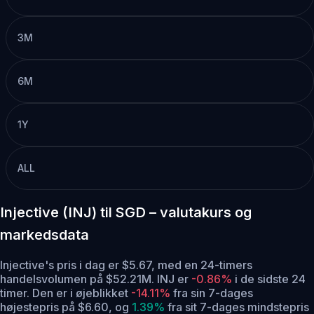
3M
6M
1Y
ALL
Injective (INJ) til SGD – valutakurs og
markedsdata
Injective's pris i dag er $5.67, med en 24-timers
handelsvolumen på $52.21M. INJ er
-0.86%
i de sidste 24
timer.
Den er i øjeblikket
-14.11%
fra sin 7-dages
højestepris på $6.60,
og
1.39%
fra sit 7-dages mindstepris