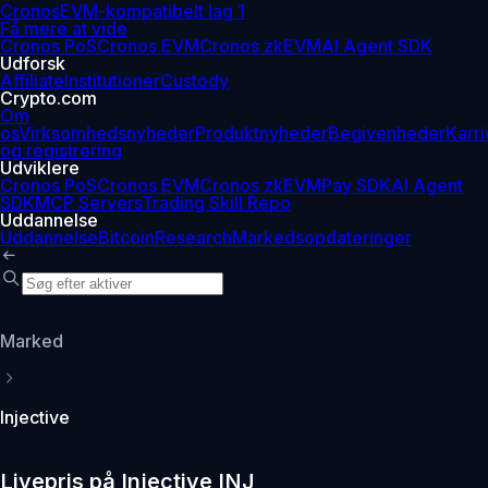
Cronos
EVM-kompatibelt lag 1
Få mere at vide
Cronos PoS
Cronos EVM
Cronos zkEVM
AI Agent SDK
Udforsk
Affiliate
Institutioner
Custody
Crypto.com
Om
os
Virksomhedsnyheder
Produktnyheder
Begivenheder
Karri
og registrering
Udviklere
Cronos PoS
Cronos EVM
Cronos zkEVM
Pay SDK
AI Agent
SDK
MCP Servers
Trading Skill Repo
Uddannelse
Uddannelse
Bitcoin
Research
Markedsopdateringer
Marked
Injective
Livepris på Injective INJ