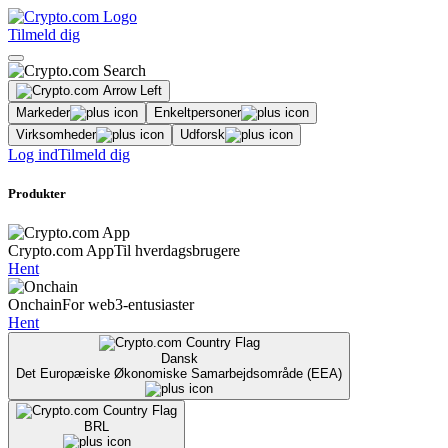
Tilmeld dig
Markeder
Enkeltpersoner
Virksomheder
Udforsk
Log ind
Tilmeld dig
Produkter
Crypto.com App
Til hverdagsbrugere
Hent
Onchain
For web3-entusiaster
Hent
Dansk
Det Europæiske Økonomiske Samarbejdsområde (EEA)
BRL