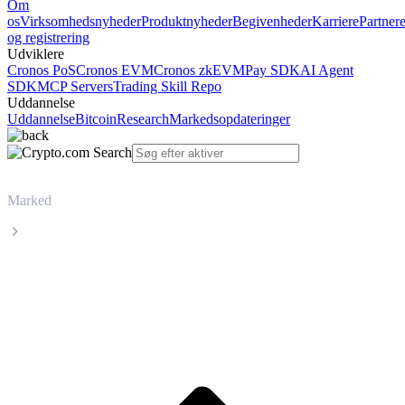
Om
os
Virksomhedsnyheder
Produktnyheder
Begivenheder
Karriere
Partner
og registrering
Udviklere
Cronos PoS
Cronos EVM
Cronos zkEVM
Pay SDK
AI Agent
SDK
MCP Servers
Trading Skill Repo
Uddannelse
Uddannelse
Bitcoin
Research
Markedsopdateringer
Marked
Injective
Livepris på Injective INJ