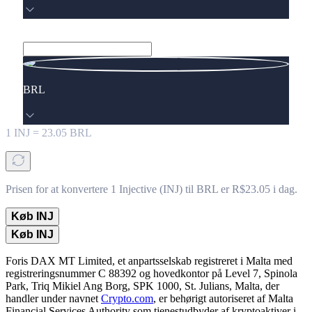
BRL
1
INJ
=
23.05
BRL
Prisen for at konvertere 1 Injective (INJ) til BRL er R$23.05 i dag.
Køb INJ
Køb INJ
Foris DAX MT Limited, et anpartsselskab registreret i Malta med
registreringsnummer C 88392 og hovedkontor på Level 7, Spinola
Park, Triq Mikiel Ang Borg, SPK 1000, St. Julians, Malta, der
handler under navnet
Crypto.com
, er behørigt autoriseret af Malta
Financial Services Authority som tjenestudbyder af kryptoaktiver i