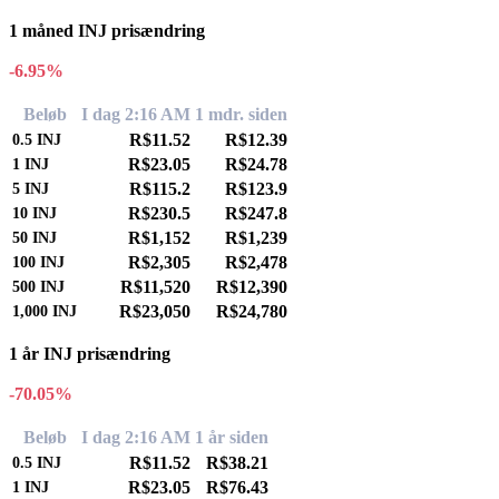
1 måned INJ prisændring
-6.95%
Beløb
I dag 2:16 AM
1 mdr. siden
R$11.52
R$12.39
0.5
INJ
R$23.05
R$24.78
1
INJ
R$115.2
R$123.9
5
INJ
R$230.5
R$247.8
10
INJ
R$1,152
R$1,239
50
INJ
R$2,305
R$2,478
100
INJ
R$11,520
R$12,390
500
INJ
R$23,050
R$24,780
1,000
INJ
1 år INJ prisændring
-70.05%
Beløb
I dag 2:16 AM
1 år siden
R$11.52
R$38.21
0.5
INJ
R$23.05
R$76.43
1
INJ