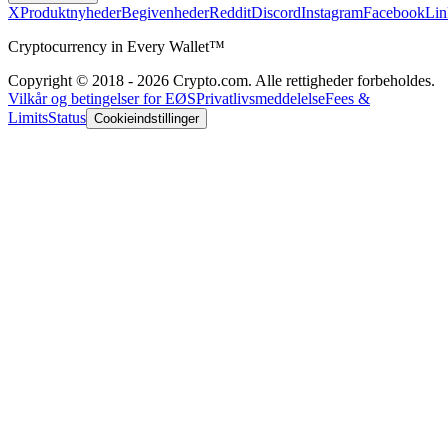
X
Produktnyheder
Begivenheder
Reddit
Discord
Instagram
Facebook
Lin
Cryptocurrency in Every Wallet™
Copyright © 2018 - 2026 Crypto.com. Alle rettigheder forbeholdes.
Vilkår og betingelser for EØS
Privatlivsmeddelelse
Fees &
Limits
Status
Cookieindstillinger