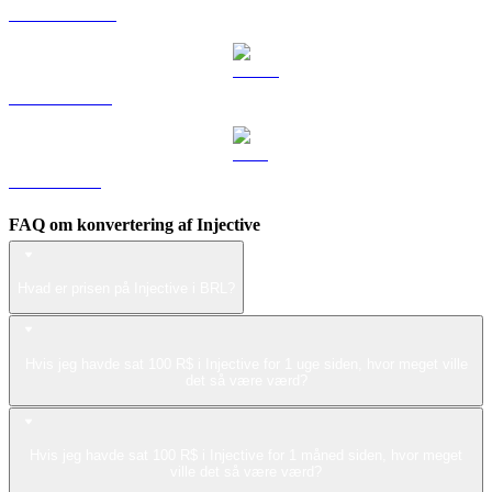
DOGE til BRL
USDS til BRL
LEO til BRL
FAQ om konvertering af Injective
Hvad er prisen på Injective i BRL?
Hvis jeg havde sat 100 R$ i Injective for 1 uge siden, hvor meget ville
det så være værd?
Hvis jeg havde sat 100 R$ i Injective for 1 måned siden, hvor meget
ville det så være værd?