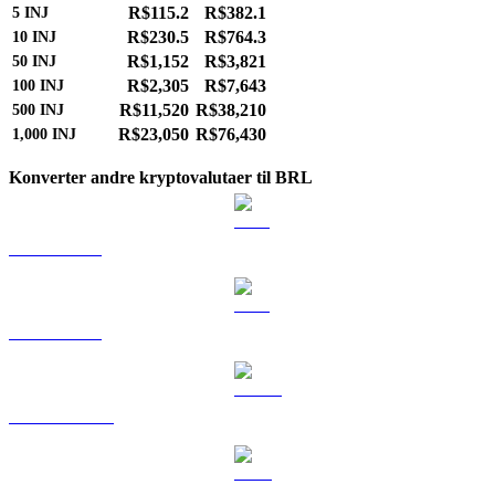
R$115.2
R$382.1
5
INJ
R$230.5
R$764.3
10
INJ
R$1,152
R$3,821
50
INJ
R$2,305
R$7,643
100
INJ
R$11,520
R$38,210
500
INJ
R$23,050
R$76,430
1,000
INJ
Konverter andre kryptovalutaer til BRL
BTC til BRL
ETH til BRL
USDT til BRL