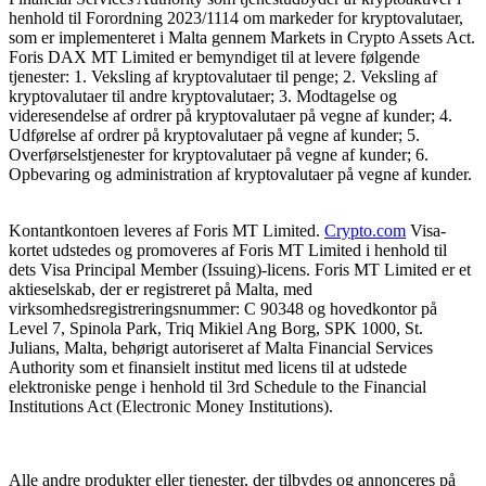
henhold til Forordning 2023/1114 om markeder for kryptovalutaer,
som er implementeret i Malta gennem Markets in Crypto Assets Act.
Foris DAX MT Limited er bemyndiget til at levere følgende
tjenester: 1. Veksling af kryptovalutaer til penge; 2. Veksling af
kryptovalutaer til andre kryptovalutaer; 3. Modtagelse og
videresendelse af ordrer på kryptovalutaer på vegne af kunder; 4.
Udførelse af ordrer på kryptovalutaer på vegne af kunder; 5.
Overførselstjenester for kryptovalutaer på vegne af kunder; 6.
Opbevaring og administration af kryptovalutaer på vegne af kunder.
Kontantkontoen leveres af Foris MT Limited.
Crypto.com
Visa-
kortet udstedes og promoveres af Foris MT Limited i henhold til
dets Visa Principal Member (Issuing)-licens. Foris MT Limited er et
aktieselskab, der er registreret på Malta, med
virksomhedsregistreringsnummer: C 90348 og hovedkontor på
Level 7, Spinola Park, Triq Mikiel Ang Borg, SPK 1000, St.
Julians, Malta, behørigt autoriseret af Malta Financial Services
Authority som et finansielt institut med licens til at udstede
elektroniske penge i henhold til 3rd Schedule to the Financial
Institutions Act (Electronic Money Institutions).
Alle andre produkter eller tjenester, der tilbydes og annonceres på