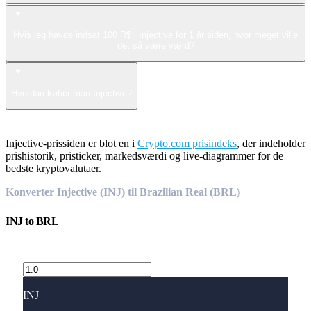
Hvis jeg havde indsat 100 R$ i Injective for 1 år siden, hvor meget ville
det så være værd?
Hvordan køber man Injective?
Injective-prissiden er blot en i
Crypto.com prisindeks
, der indeholder
prishistorik, pristicker, markedsværdi og live-diagrammer for de
bedste kryptovalutaer.
Konverter Injective (INJ) til Brazilian Real (BRL)
INJ
to
BRL
INJ