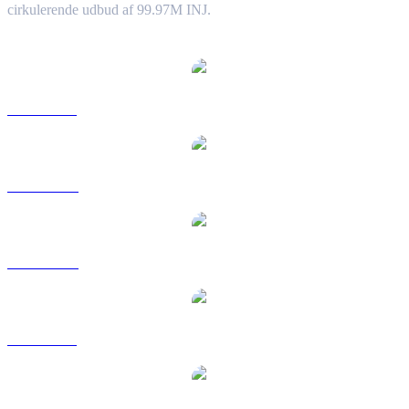
cirkulerende udbud af 99.97M INJ.
Populære Injective-konverteringspar
INJ til USD
INJ til AUD
INJ til CAD
INJ til EUR