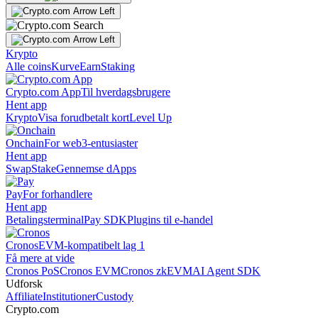
Krypto
Alle coins
Kurve
Earn
Staking
Crypto.com App
Til hverdagsbrugere
Hent app
Krypto
Visa forudbetalt kort
Level Up
Onchain
For web3-entusiaster
Hent app
Swap
Stake
Gennemse dApps
Pay
For forhandlere
Hent app
Betalingsterminal
Pay SDK
Plugins til e-handel
Cronos
EVM-kompatibelt lag 1
Få mere at vide
Cronos PoS
Cronos EVM
Cronos zkEVM
AI Agent SDK
Udforsk
Affiliate
Institutioner
Custody
Crypto.com