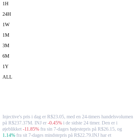
1H
24H
1W
1M
3M
6M
1Y
ALL
Injective (INJ) til BRL – valutakurs og
markedsdata
Injective's pris i dag er R$23.05, med en 24-timers handelsvolumen
på R$237.37M. INJ er
-0.45%
i de sidste 24 timer.
Den er i
øjeblikket
-11.85%
fra sin 7-dages højestepris på R$26.15,
og
1.14%
fra sit 7-dages mindstepris på R$22.79.
INJ har et