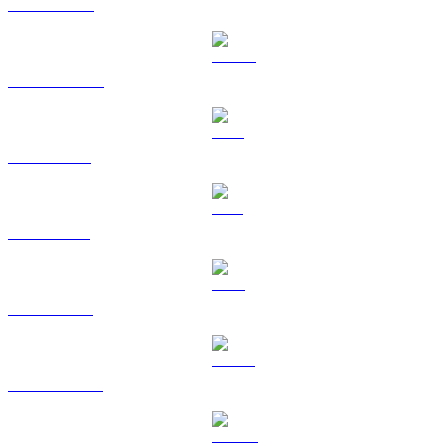
BNB til BRL
USDC til BRL
XRP til BRL
SOL til BRL
TRX til BRL
HYPE til BRL