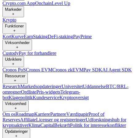
Crypto.com App
Onchain
Level Up
Markeder
+
Krypto
Funktioner
+
Kort
Kurve
Earn
Staking
DeFi-staking
Pay
Prime
Virksomheder
+
Custody
Pay for forhandlere
Udviklere
+
Cronos PoS
Cronos EVM
Cronos zkEVM
Pay SDK
AI Agent SDK
Ressourcer
+
Research
Markedsopdateringer
Universitet
Uddannelse
BTC/BRL-
omregner
Ordliste
Pris-widgets
Telegram-
bot
Klagepolitik
Kundeservice
Kryptooversigt
Virksomhed
+
Om os
Roadmap
Karriere
Partnere
Værdipapir
Proof of
Reserves
Affiliate
Licenser og registreringer
Udforskningshub for
kryptoaktiver
Klima
Capital
Bekræft
Politik for interessekonflikter
Opdateringer
+