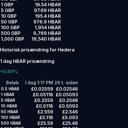
1 GBP
19.54 HBAR
5 GBP
97.69 HBAR
10 GBP
195.4 HBAR
50 GBP
976.9 HBAR
100 GBP
1,954 HBAR
500 GBP
9,769 HBAR
1,000 GBP
19,540 HBAR
Historisk prisændring for Hedera
1 dag HBAR prisændring
+0.49%
Beløb
I dag 1:17 PM
24 t. siden
£0.02559
£0.02546
0.5
HBAR
£0.05118
£0.05093
1
HBAR
£0.2559
£0.2546
5
HBAR
£0.5118
£0.5093
10
HBAR
£2.559
£2.546
50
HBAR
£5.118
£5.093
100
HBAR
£25.59
£25.46
500
HBAR