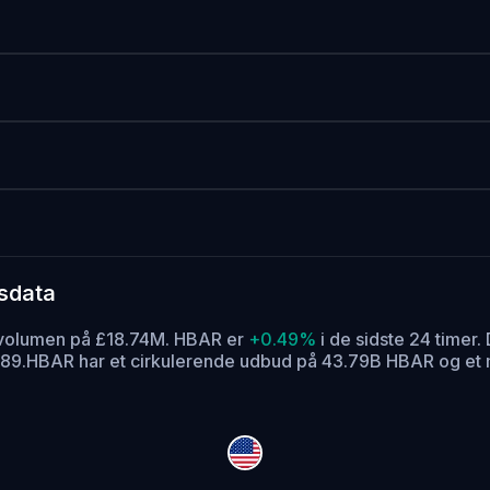
dsdata
lsvolumen på £18.74M. HBAR er
+0.49%
i de sidste 24 timer.
D
989.
HBAR har et cirkulerende udbud på 43.79B HBAR og et