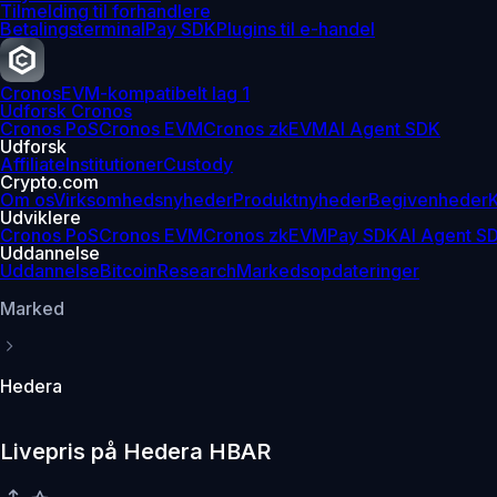
Tilmelding til forhandlere
Betalingsterminal
Pay SDK
Plugins til e-handel
Cronos
EVM-kompatibelt lag 1
Udforsk Cronos
Cronos PoS
Cronos EVM
Cronos zkEVM
AI Agent SDK
Udforsk
Affiliate
Institutioner
Custody
Crypto.com
Om os
Virksomhedsnyheder
Produktnyheder
Begivenheder
K
Udviklere
Cronos PoS
Cronos EVM
Cronos zkEVM
Pay SDK
AI Agent S
Uddannelse
Uddannelse
Bitcoin
Research
Markedsopdateringer
Marked
Hedera
Livepris på Hedera HBAR