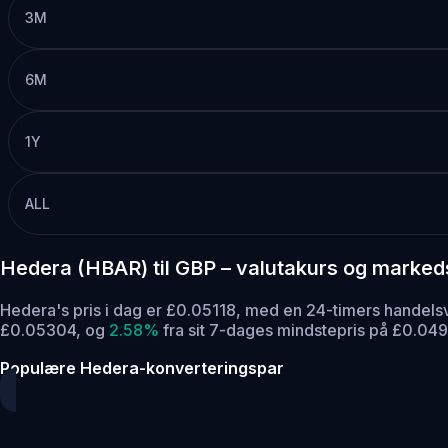
3M
6M
1Y
ALL
Hedera (HBAR) til GBP – valutakurs og marke
Hedera's pris i dag er £0.05118, med en 24-timers hande
£0.05304,
og
2.58%
fra sit 7-dages mindstepris på £0.04
Populære Hedera-konverteringspar