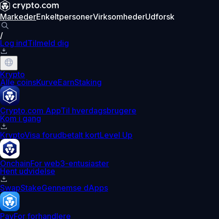
Markeder
Enkeltpersoner
Virksomheder
Udforsk
/
Log ind
Tilmeld dig
Krypto
Alle coins
Kurve
Earn
Staking
Crypto.com App
Til hverdagsbrugere
Kom i gang
Krypto
Visa forudbetalt kort
Level Up
Onchain
For web3-entusiaster
Hent udvidelse
Swap
Stake
Gennemse dApps
Pay
For forhandlere