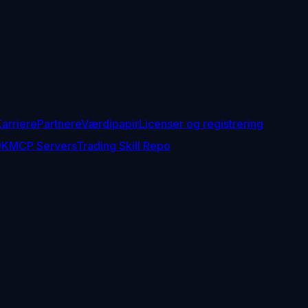
arriere
Partnere
Værdipapir
Licenser og registrering
DK
MCP Servers
Trading Skill Repo