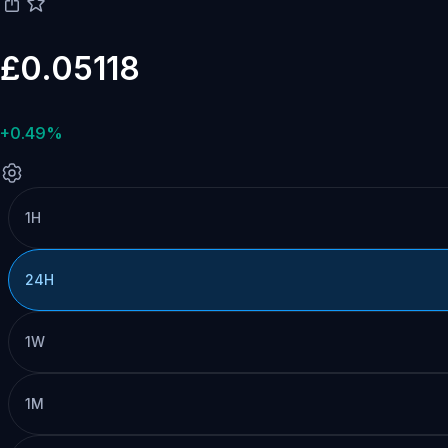
£0.05118
+0.49%
1H
24H
1W
1M