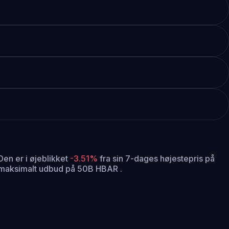
en er i øjeblikket
-3.51%
fra sin 7-dages højestepris på
 maksimalt udbud på 50B HBAR .