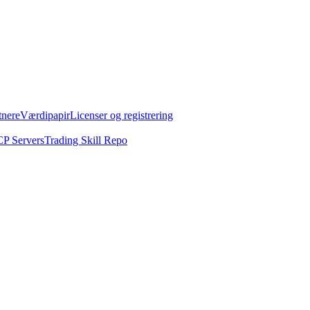
tnere
Værdipapir
Licenser og registrering
P Servers
Trading Skill Repo