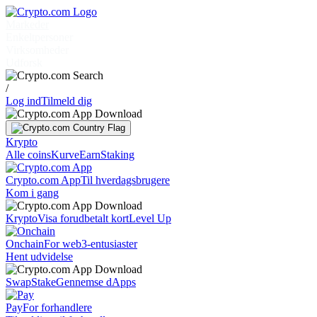
Markeder
Enkeltpersoner
Virksomheder
Udforsk
/
Log ind
Tilmeld dig
Krypto
Alle coins
Kurve
Earn
Staking
Crypto.com App
Til hverdagsbrugere
Kom i gang
Krypto
Visa forudbetalt kort
Level Up
Onchain
For web3-entusiaster
Hent udvidelse
Swap
Stake
Gennemse dApps
Pay
For forhandlere