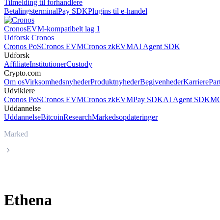
Tilmelding til forhandlere
Betalingsterminal
Pay SDK
Plugins til e-handel
Cronos
EVM-kompatibelt lag 1
Udforsk Cronos
Cronos PoS
Cronos EVM
Cronos zkEVM
AI Agent SDK
Udforsk
Affiliate
Institutioner
Custody
Crypto.com
Om os
Virksomhedsnyheder
Produktnyheder
Begivenheder
Karriere
Par
Udviklere
Cronos PoS
Cronos EVM
Cronos zkEVM
Pay SDK
AI Agent SDK
MC
Uddannelse
Uddannelse
Bitcoin
Research
Markedsopdateringer
Marked
Ethena
Ethena