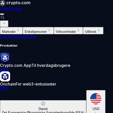
Tilmeld dig
Markeder
Enkeltpersoner
Virksomheder
Udforsk
Log ind
Tilmeld dig
Produkter
Crypto.com App
Til hverdagsbrugere
Hent
Onchain
For web3-entusiaster
Hent
Dansk
USD
Det Europæiske Økonomiske Samarbejdsområde (EEA)