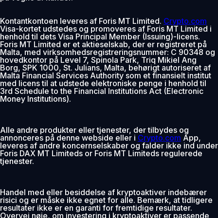
Kontantkontoen leveres af Foris MT Limited.
Crypto.com
Visa-kortet udstedes og promoveres af Foris MT Limited i
henhold til dets Visa Principal Member (Issuing)-licens.
Foris MT Limited er et aktieselskab, der er registreret på
Malta, med virksomhedsregistreringsnummer: C 90348 og
hovedkontor på Level 7, Spinola Park, Triq Mikiel Ang
Borg, SPK 1000, St. Julians, Malta, behørigt autoriseret af
Malta Financial Services Authority som et finansielt institut
med licens til at udstede elektroniske penge i henhold til
3rd Schedule to the Financial Institutions Act (Electronic
Money Institutions).
Alle andre produkter eller tjenester, der tilbydes og
annonceres på denne webside eller i
Crypto.com
App,
leveres af andre koncernselskaber og falder ikke ind under
Foris DAX MT Limiteds or Foris MT Limiteds regulerede
tjenester.
Handel med eller besiddelse af kryptoaktiver indebærer
risici og er måske ikke egnet for alle. Bemærk, at tidligere
resultater ikke er en garanti for fremtidige resultater.
Overvej nøje, om investering i kryptoaktiver er passende