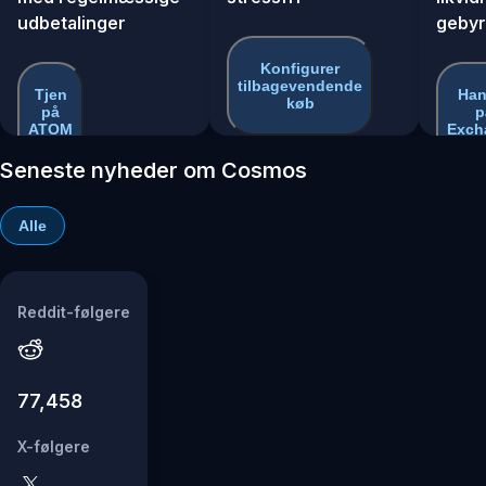
udbetalinger
gebyr
Konfigurer
tilbagevendende
Tjen
Han
køb
på
p
ATOM
Exch
Seneste nyheder om Cosmos
Alle
Reddit-følgere
77,458
X-følgere