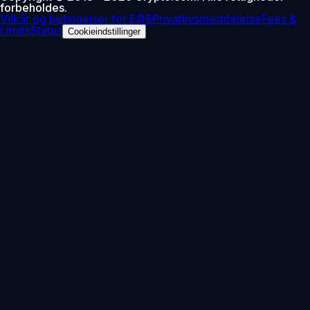
forbeholdes.
Vilkår og betingelser for EØS
Privatlivsmeddelelse
Fees &
Limits
Status
Cookieindstillinger