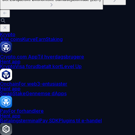
Krypto
Alle coins
Kurve
Earn
Staking
Crypto.com App
Til hverdagsbrugere
Hent app
Krypto
Visa forudbetalt kort
Level Up
Onchain
For web3-entusiaster
Hent app
Swap
Stake
Gennemse dApps
Pay
For forhandlere
Hent app
Betalingsterminal
Pay SDK
Plugins til e-handel