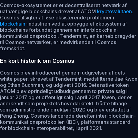
Cosmos-økosystemet er et decentraliseret netværk af
uafhængige blockchains drevet af ATOM
kryptovalutaen
.
Cosmos tilsigter at løse eksisterende problemer i
blockchain
-industrien ved at opbygge et økosystem af
blockchains forbundet gennem en interblockchain-
kommunikationsprotokol. Tendermint, en kernebidragyder
til Cosmos-netværket, er medvirkende til Cosmos'
fremskridt.
En kort historik om Cosmos
Cosmos blev introduceret gennem udgivelsen af dets
white paper, skrevet af Tendermint-medstifterne Jae Kwon
og Ethan Buchman, og udgivet i 2016. Dets native token
ATOM blev oprindeligt udbudt gennem to private salg i
januar 2017 og et offentligt salg i april 2017. Kwon, der er
anerkendt som projektets hovedarkitekt, trådte tilbage
som administrerende direktør i 2020 og blev erstattet af
Peng Zhong. Cosmos lancerede derefter inter-blockchain-
kommunikationsprotokollen (IBC), platformens standard
for blockchain-interoperabilitet, i april 2021.