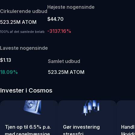
Højeste nogensinde
Cirkulerende udbud
$44.70
523.25M ATOM
-3137.16%
100% af det samlede beløb
Laveste nogensinde
$1.13
Samlet udbud
18.09%
523.25M ATOM
Invester i Cosmos
Tjen op til 6.5% p.a.
Gør investering
Handl
med regelmæssige
stressfri
likvid