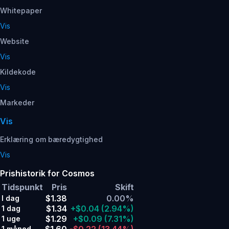
Whitepaper
Vis
Website
Vis
Kildekode
Vis
Markeder
Vis
Erklæring om bæredygtighed
Vis
Prishistorik for Cosmos
Tidspunkt
Pris
Skift
$1.38
0.00%
I dag
$1.34
+$0.04
(2.94%)
1 dag
$1.29
+$0.09
(7.31%)
1 uge
1 måned