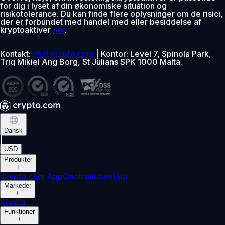
for dig i lyset af din økonomiske situation og
risikotolerance. Du kan finde flere oplysninger om de risici,
der er forbundet med handel med eller besiddelse af
kryptoaktiver
her
.
Kontakt:
chat.crypto.com
| Kontor: Level 7, Spinola Park,
Triq Mikiel Ang Borg, St Julians SPK 1000 Malta.
Dansk
|
USD
Produkter
+
Crypto.com App
Onchain
Level Up
Markeder
+
Krypto
Funktioner
+