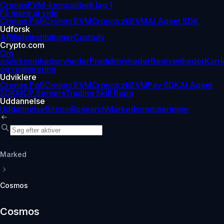
Cronos
EVM-kompatibelt lag 1
Få mere at vide
Cronos PoS
Cronos EVM
Cronos zkEVM
AI Agent SDK
Udforsk
Affiliate
Institutioner
Custody
Crypto.com
Om
os
Virksomhedsnyheder
Produktnyheder
Begivenheder
Karri
og registrering
Udviklere
Cronos PoS
Cronos EVM
Cronos zkEVM
Pay SDK
AI Agent
SDK
MCP Servers
Trading Skill Repo
Uddannelse
Uddannelse
Bitcoin
Research
Markedsopdateringer
Marked
Cosmos
Cosmos