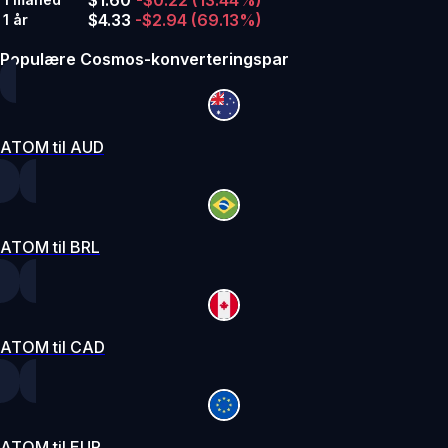
$1.60
-$0.22
(13.44%)
$4.33
-$2.94
(69.13%)
1 år
Populære Cosmos-konverteringspar
ATOM til AUD
ATOM til BRL
ATOM til CAD
ATOM til EUR