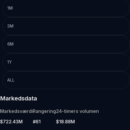
1M
3M
6M
1Y
ALL
Markedsdata
Markedsværdi
Rangering
24-timers volumen
$722.43M
#61
$18.88M