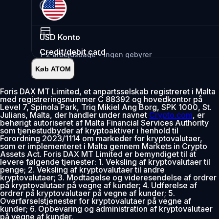
USD
Konto
Credit/debit card
1-2 arbejdsdage • Ingen gebyrer
Køb ATOM
Øjeblikkelig
•
Indsæt
2.99%
Foris DAX MT Limited, et anpartsselskab registreret i Malta
med registreringsnummer C 88392 og hovedkontor på
0% gebyr de første 30 dage
Level 7, Spinola Park, Triq Mikiel Ang Borg, SPK 1000, St.
Julians, Malta, der handler under navnet
Crypto.com
, er
Tilføj
behørigt autoriseret af Malta Financial Services Authority
som tjenestudbyder af kryptoaktiver i henhold til
Forordning 2023/1114 om markeder for kryptovalutaer,
som er implementeret i Malta gennem Markets in Crypto
Assets Act. Foris DAX MT Limited er bemyndiget til at
levere følgende tjenester: 1. Veksling af kryptovalutaer til
penge; 2. Veksling af kryptovalutaer til andre
kryptovalutaer; 3. Modtagelse og videresendelse af ordrer
på kryptovalutaer på vegne af kunder; 4. Udførelse af
ordrer på kryptovalutaer på vegne af kunder; 5.
Overførselstjenester for kryptovalutaer på vegne af
kunder; 6. Opbevaring og administration af kryptovalutaer
på vegne af kunder.