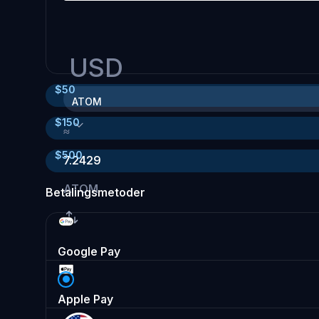
USD
$
50
ATOM
$
150
≈
$
500
7.2429
ATOM
Betalingsmetoder
Google Pay
Apple Pay