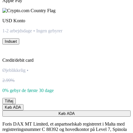
Apple Pay
USD
Konto
1-2 arbejdsdage • Ingen gebyrer
Indsæt
Credit/debit card
Øjeblikkelig
•
2.99%
0% gebyr de første 30 dage
Tilføj
Køb ADA
Køb ADA
Foris DAX MT Limited, et anpartsselskab registreret i Malta med
registreringsnummer C 88392 og hovedkontor på Level 7, Spinola