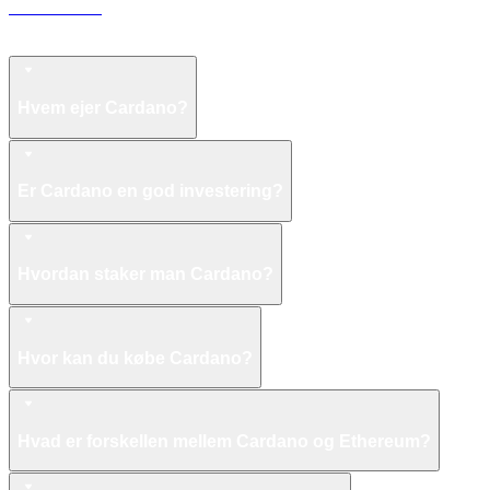
LEO til USD
FAQ om Cardano
Hvem ejer Cardano?
Er Cardano en god investering?
Hvordan staker man Cardano?
Hvor kan du købe Cardano?
Hvad er forskellen mellem Cardano og Ethereum?