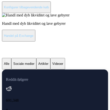
Konfigurer tilbagevendende køb
Handl med dyb likviditet og lave gebyrer
Handel på Exchange
Seneste nyheder om Cardano
Alle
Sociale medier
Artikler
Videoer
Reddit-følgere
691,348