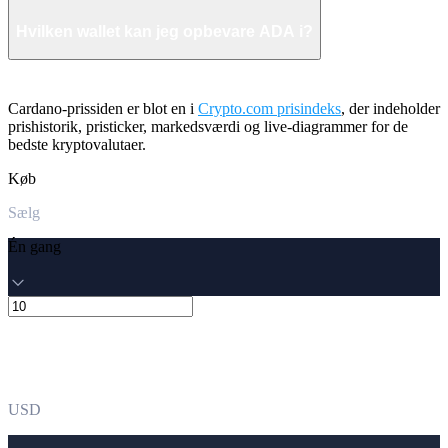
Hvilken wallet kan jeg opbevare ADA i?
Cardano-prissiden er blot en i
Crypto.com prisindeks
, der indeholder
prishistorik, pristicker, markedsværdi og live-diagrammer for de
bedste kryptovalutaer.
Køb
Sælg
Én gang
USD