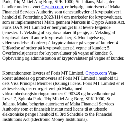
Park, Triq Mikiel Ang Borg, SPK 1000, St. Julians, Malta, der
handler under navnet
Crypto.com
, er behørigt autoriseret af Malta
Financial Services Authority som tjenestudbyder af kryptoaktiver i
henhold til Forordning 2023/1114 om markeder for kryptovalutaer,
som er implementeret i Malta gennem Markets in Crypto Assets Act.
Foris DAX MT Limited er bemyndiget til at levere følgende
tjenester: 1. Veksling af kryptovalutaer til penge; 2. Veksling af
kryptovalutaer til andre kryptovalutaer; 3. Modtagelse og
videresendelse af ordrer på kryptovalutaer på vegne af kunder; 4.
Udførelse af ordrer på kryptovalutaer på vegne af kunder; 5.
Overførselstjenester for kryptovalutaer på vegne af kunder; 6.
Opbevaring og administration af kryptovalutaer på vegne af kunder.
Kontantkontoen leveres af Foris MT Limited.
Crypto.com
Visa-
kortet udstedes og promoveres af Foris MT Limited i henhold til
dets Visa Principal Member (Issuing)-licens. Foris MT Limited er et
aktieselskab, der er registreret på Malta, med
virksomhedsregistreringsnummer: C 90348 og hovedkontor på
Level 7, Spinola Park, Triq Mikiel Ang Borg, SPK 1000, St.
Julians, Malta, behørigt autoriseret af Malta Financial Services
Authority som et finansielt institut med licens til at udstede
elektroniske penge i henhold til 3rd Schedule to the Financial
Institutions Act (Electronic Money Institutions).