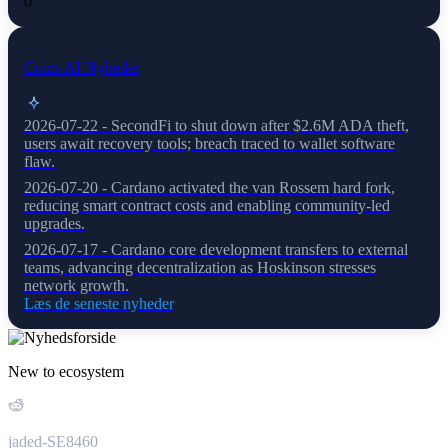
0
Coins AI Nyheder
2026-07-22 - SecondFi to shut down after $2.6M ADA theft,
users await recovery tools; breach traced to wallet software
flaw.
2026-07-20 - Cardano activated the van Rossem hard fork,
reducing smart contract costs and enabling community-led
upgrades.
2026-07-17 - Cardano core development transfers to external
teams, advancing decentralization as Hoskinson stresses
network growth.
Læs de seneste nyheder
New to ecosystem
jaded-SE8460