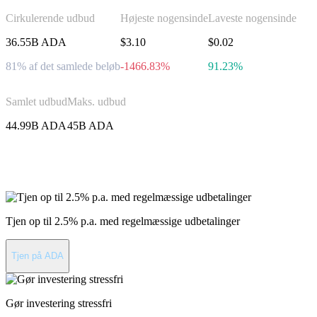
Cirkulerende udbud
Højeste nogensinde
Laveste nogensinde
36.55B ADA
$3.10
$0.02
81% af det samlede beløb
-1466.83%
91.23%
Samlet udbud
Maks. udbud
44.99B ADA
45B ADA
Invester i Cardano
Tjen op til 2.5% p.a. med regelmæssige udbetalinger
Tjen på ADA
Gør investering stressfri