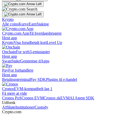
Krypto
Alle coins
Kurve
Earn
Staking
Crypto.com App
Til hverdagsbrugere
Hent app
Krypto
Visa forudbetalt kort
Level Up
Onchain
For web3-entusiaster
Hent app
Swap
Stake
Gennemse dApps
Pay
For forhandlere
Hent app
Betalingsterminal
Pay SDK
Plugins til e-handel
Cronos
EVM-kompatibelt lag 1
Få mere at vide
Cronos PoS
Cronos EVM
Cronos zkEVM
AI Agent SDK
Udforsk
Affiliate
Institutioner
Custody
Crypto.com