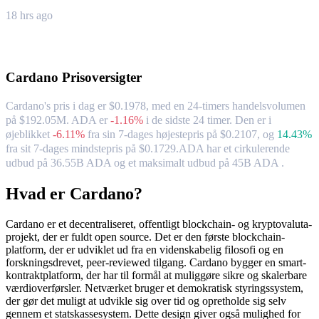
18 hrs ago
Om Cardano
Cardano
Prisoversigter
Cardano's pris i dag er $0.1978, med en 24-timers handelsvolumen
på $192.05M. ADA er
-1.16%
i de sidste 24 timer.
Den er i
øjeblikket
-6.11%
fra sin 7-dages højestepris på $0.2107,
og
14.43%
fra sit 7-dages mindstepris på $0.1729.
ADA har et cirkulerende
udbud på 36.55B ADA og et maksimalt udbud på 45B ADA .
Hvad er Cardano?
Cardano er et decentraliseret, offentligt blockchain- og kryptovaluta-
projekt, der er fuldt open source. Det er den første blockchain-
platform, der er udviklet ud fra en videnskabelig filosofi og en
forskningsdrevet, peer-reviewed tilgang. Cardano bygger en smart-
kontraktplatform, der har til formål at muliggøre sikre og skalerbare
værdioverførsler. Netværket bruger et demokratisk styringssystem,
der gør det muligt at udvikle sig over tid og opretholde sig selv
gennem et statskassesystem. Dette design giver også mulighed for