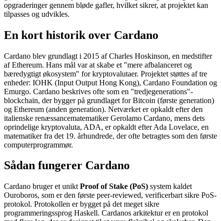
opgraderinger gennem bløde gafler, hvilket sikrer, at projektet kan
tilpasses og udvikles.
En kort historik over Cardano
Cardano blev grundlagt i 2015 af Charles Hoskinson, en medstifter
af Ethereum. Hans mål var at skabe et "mere afbalanceret og
bæredygtigt økosystem" for kryptovalutaer. Projektet støttes af tre
enheder: IOHK (Input Output Hong Kong), Cardano Foundation og
Emurgo. Cardano beskrives ofte som en "tredjegenerations"-
blockchain, der bygger på grundlaget for Bitcoin (første generation)
og Ethereum (anden generation). Netværket er opkaldt efter den
italienske renæssancematematiker Gerolamo Cardano, mens dets
oprindelige kryptovaluta, ADA, er opkaldt efter Ada Lovelace, en
matematiker fra det 19. århundrede, der ofte betragtes som den første
computerprogrammør.
Sådan fungerer Cardano
Cardano bruger et unikt
Proof of Stake (PoS)
system kaldet
Ouroboros, som er den første peer-reviewed, verificerbart sikre PoS-
protokol. Protokollen er bygget på det meget sikre
programmeringssprog Haskell. Cardanos arkitektur er en protokol