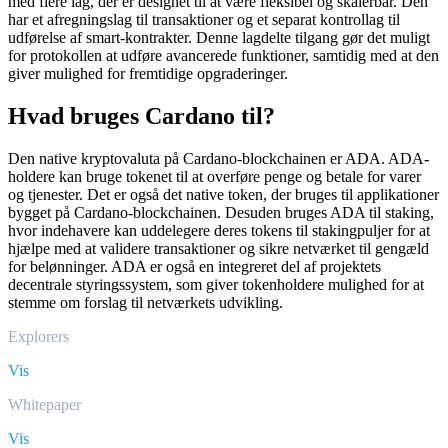
med flere lag, der er designet til at være fleksibel og skalerbar. Den
har et afregningslag til transaktioner og et separat kontrollag til
udførelse af smart-kontrakter. Denne lagdelte tilgang gør det muligt
for protokollen at udføre avancerede funktioner, samtidig med at den
giver mulighed for fremtidige opgraderinger.
Hvad bruges Cardano til?
Den native kryptovaluta på Cardano-blockchainen er ADA. ADA-
holdere kan bruge tokenet til at overføre penge og betale for varer
og tjenester. Det er også det native token, der bruges til applikationer
bygget på Cardano-blockchainen. Desuden bruges ADA til staking,
hvor indehavere kan uddelegere deres tokens til stakingpuljer for at
hjælpe med at validere transaktioner og sikre netværket til gengæld
for belønninger. ADA er også en integreret del af projektets
decentrale styringssystem, som giver tokenholdere mulighed for at
stemme om forslag til netværkets udvikling.
Explorers
Vis
Whitepaper
Vis