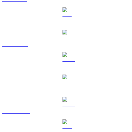
SOL til USD
TRX til USD
HYPE til USD
DOGE til USD
USDS til USD