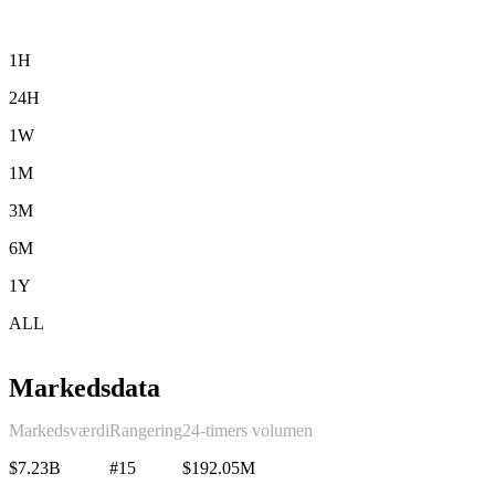
1H
24H
1W
1M
3M
6M
1Y
ALL
Markedsdata
Markedsværdi
Rangering
24-timers volumen
$7.23B
#15
$192.05M