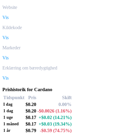
Website
Vis
Kildekode
Vis
Markeder
Vis
Erklæring om bæredygtighed
Vis
Prishistorik for Cardano
Tidspunkt
Pris
Skift
$0.20
0.00%
I dag
$0.20
-$0.0026
(1.16%)
1 dag
$0.17
+$0.02
(14.21%)
1 uge
$0.17
+$0.03
(19.34%)
1 måned
$0.79
-$0.59
(74.75%)
1 år