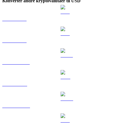
Konverter andre kryptovalutaer til USD
BTC til USD
ETH til USD
USDT til USD
BNB til USD
USDC til USD
XRP til USD