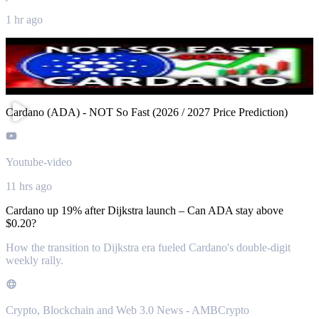
1 hr ago
Cardano (ADA) - NOT So Fast (2026 / 2027 Price Prediction)
Youtube-video
11 hrs ago
Cardano up 19% after Dijkstra launch – Can ADA stay above
$0.20?
How the transition to Dijkstra era fueled Cardano's double-digit
weekly rally.
Crypto, Blockchain and Web 3.0 News - AMBCrypto