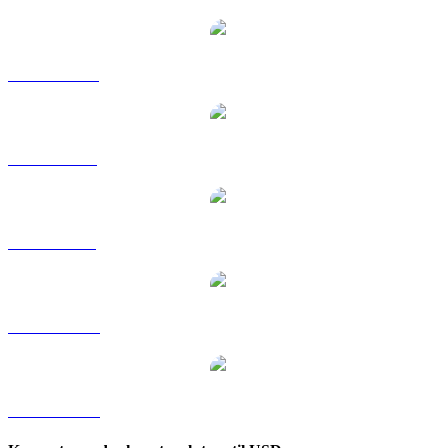
ADA til HKD
ADA til RUB
ADA til SGD
ADA til TWD
ADA til KRW