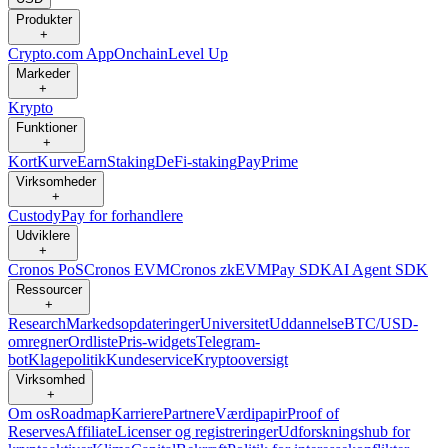
Produkter
+
Crypto.com App
Onchain
Level Up
Markeder
+
Krypto
Funktioner
+
Kort
Kurve
Earn
Staking
DeFi-staking
Pay
Prime
Virksomheder
+
Custody
Pay for forhandlere
Udviklere
+
Cronos PoS
Cronos EVM
Cronos zkEVM
Pay SDK
AI Agent SDK
Ressourcer
+
Research
Markedsopdateringer
Universitet
Uddannelse
BTC/USD-
omregner
Ordliste
Pris-widgets
Telegram-
bot
Klagepolitik
Kundeservice
Kryptooversigt
Virksomhed
+
Om os
Roadmap
Karriere
Partnere
Værdipapir
Proof of
Reserves
Affiliate
Licenser og registreringer
Udforskningshub for