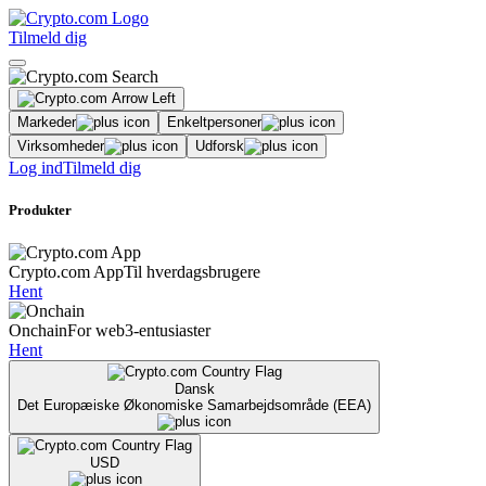
Tilmeld dig
Markeder
Enkeltpersoner
Virksomheder
Udforsk
Log ind
Tilmeld dig
Produkter
Crypto.com App
Til hverdagsbrugere
Hent
Onchain
For web3-entusiaster
Hent
Dansk
Det Europæiske Økonomiske Samarbejdsområde (EEA)
USD