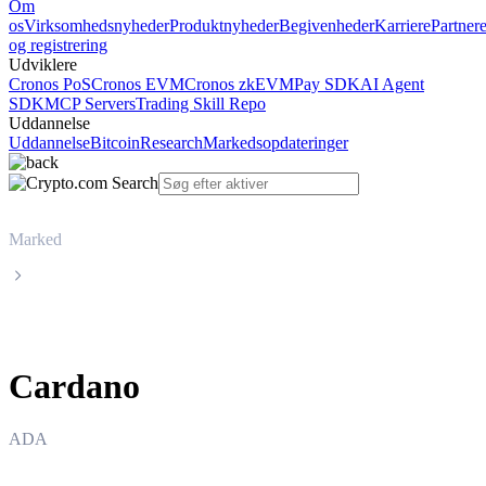
Om
os
Virksomhedsnyheder
Produktnyheder
Begivenheder
Karriere
Partner
og registrering
Udviklere
Cronos PoS
Cronos EVM
Cronos zkEVM
Pay SDK
AI Agent
SDK
MCP Servers
Trading Skill Repo
Uddannelse
Uddannelse
Bitcoin
Research
Markedsopdateringer
Marked
Cardano
Cardano
ADA