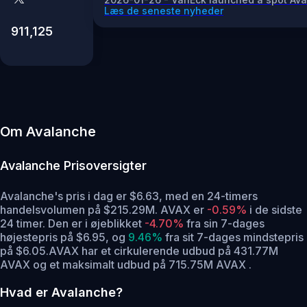
Læs de seneste nyheder
911,125
Om Avalanche
Avalanche
Prisoversigter
Avalanche's pris i dag er $6.63, med en 24-timers
handelsvolumen på $215.29M. AVAX er
-0.59%
i de sidste
24 timer.
Den er i øjeblikket
-4.70%
fra sin 7-dages
højestepris på $6.95,
og
9.46%
fra sit 7-dages mindstepris
på $6.05.
AVAX har et cirkulerende udbud på 431.77M
AVAX og et maksimalt udbud på 715.75M AVAX .
Hvad er Avalanche?