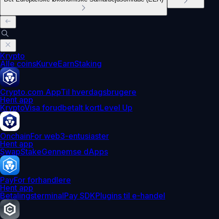
Krypto
Alle coins
Kurve
Earn
Staking
Crypto.com App
Til hverdagsbrugere
Hent app
Krypto
Visa forudbetalt kort
Level Up
Onchain
For web3-entusiaster
Hent app
Swap
Stake
Gennemse dApps
Pay
For forhandlere
Hent app
Betalingsterminal
Pay SDK
Plugins til e-handel