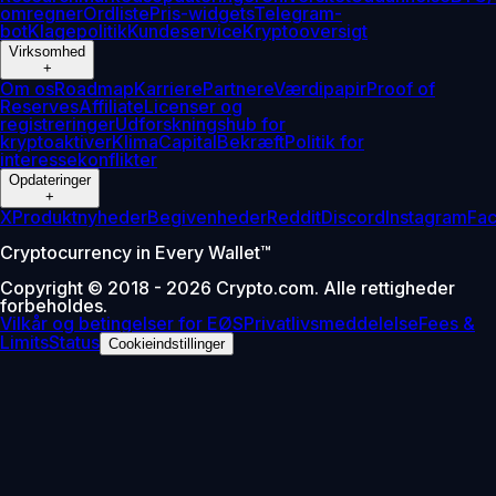
omregner
Ordliste
Pris-widgets
Telegram-
bot
Klagepolitik
Kundeservice
Kryptooversigt
Virksomhed
+
Om os
Roadmap
Karriere
Partnere
Værdipapir
Proof of
Reserves
Affiliate
Licenser og
registreringer
Udforskningshub for
kryptoaktiver
Klima
Capital
Bekræft
Politik for
interessekonflikter
Opdateringer
+
X
Produktnyheder
Begivenheder
Reddit
Discord
Instagram
Fa
Cryptocurrency in Every Wallet™
Copyright © 2018 - 2026 Crypto.com. Alle rettigheder
forbeholdes.
Vilkår og betingelser for EØS
Privatlivsmeddelelse
Fees &
Limits
Status
Cookieindstillinger