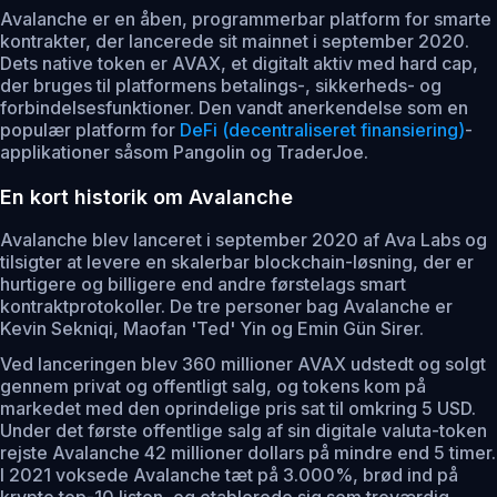
Avalanche er en åben, programmerbar platform for smarte
kontrakter, der lancerede sit mainnet i september 2020.
Dets native token er AVAX, et digitalt aktiv med hard cap,
der bruges til platformens betalings-, sikkerheds- og
forbindelsesfunktioner. Den vandt anerkendelse som en
populær platform for
DeFi (decentraliseret finansiering)
-
applikationer såsom Pangolin og TraderJoe.
En kort historik om Avalanche
Avalanche blev lanceret i september 2020 af Ava Labs og
tilsigter at levere en skalerbar blockchain-løsning, der er
hurtigere og billigere end andre førstelags smart
kontraktprotokoller. De tre personer bag Avalanche er
Kevin Sekniqi, Maofan 'Ted' Yin og Emin Gün Sirer.
Ved lanceringen blev 360 millioner AVAX udstedt og solgt
gennem privat og offentligt salg, og tokens kom på
markedet med den oprindelige pris sat til omkring 5 USD.
Under det første offentlige salg af sin digitale valuta-token
rejste Avalanche 42 millioner dollars på mindre end 5 timer.
I 2021 voksede Avalanche tæt på 3.000%, brød ind på
krypto top-10 listen, og etablerede sig som troværdig