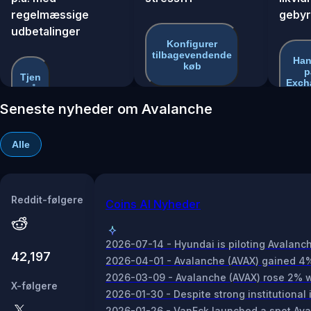
regelmæssige
gebyr
udbetalinger
Konfigurer
tilbagevendende
Han
køb
p
Tjen
Exch
på
AVAX
Seneste nyheder om Avalanche
Alle
Reddit-følgere
Coins AI Nyheder
2026-07-14 - Hyundai is piloting Avalanch
42,197
2026-04-01 - Avalanche (AVAX) gained 4% a
2026-03-09 - Avalanche (AVAX) rose 2% whil
X-følgere
2026-01-30 - Despite strong institutional 
2026-01-26 - VanEck launched a spot Avala