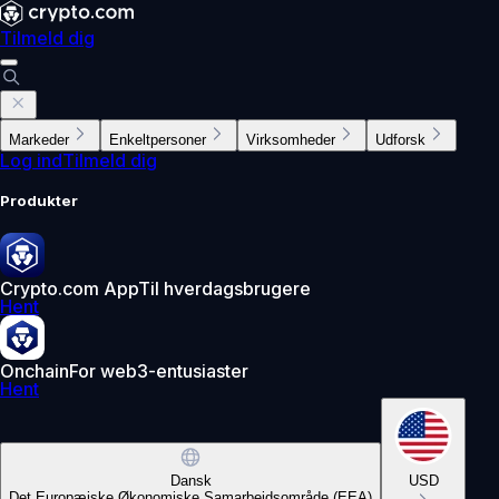
Tilmeld dig
Markeder
Enkeltpersoner
Virksomheder
Udforsk
Log ind
Tilmeld dig
Produkter
Crypto.com App
Til hverdagsbrugere
Hent
Onchain
For web3-entusiaster
Hent
Dansk
USD
Det Europæiske Økonomiske Samarbejdsområde (EEA)