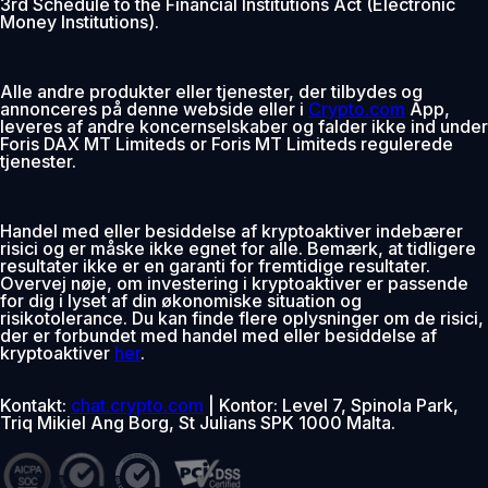
3rd Schedule to the Financial Institutions Act (Electronic
Money Institutions).
Alle andre produkter eller tjenester, der tilbydes og
annonceres på denne webside eller i
Crypto.com
App,
leveres af andre koncernselskaber og falder ikke ind under
Foris DAX MT Limiteds or Foris MT Limiteds regulerede
tjenester.
Handel med eller besiddelse af kryptoaktiver indebærer
risici og er måske ikke egnet for alle. Bemærk, at tidligere
resultater ikke er en garanti for fremtidige resultater.
Overvej nøje, om investering i kryptoaktiver er passende
for dig i lyset af din økonomiske situation og
risikotolerance. Du kan finde flere oplysninger om de risici,
der er forbundet med handel med eller besiddelse af
kryptoaktiver
her
.
Kontakt:
chat.crypto.com
| Kontor: Level 7, Spinola Park,
Triq Mikiel Ang Borg, St Julians SPK 1000 Malta.