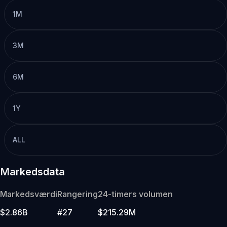
1M
3M
6M
1Y
ALL
Markedsdata
Markedsværdi
Rangering
24-timers volumen
$2.86B
#27
$215.29M