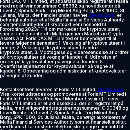
Foris DAX MT Limited, et anpartsselskab registreret i Malta
med registreringsnummer C 88392 og hovedkontor på
0% gebyr de første 30 dage
Level 7, Spinola Park, Triq Mikiel Ang Borg, SPK 1000, St.
Julians, Malta, der handler under navnet
Crypto.com
, er
Tilføj
behørigt autoriseret af Malta Financial Services Authority
som tjenestudbyder af kryptoaktiver i henhold til
Forordning 2023/1114 om markeder for kryptovalutaer,
som er implementeret i Malta gennem Markets in Crypto
Assets Act. Foris DAX MT Limited er bemyndiget til at
levere følgende tjenester: 1. Veksling af kryptovalutaer til
penge; 2. Veksling af kryptovalutaer til andre
kryptovalutaer; 3. Modtagelse og videresendelse af ordrer
på kryptovalutaer på vegne af kunder; 4. Udførelse af
ordrer på kryptovalutaer på vegne af kunder; 5.
Overførselstjenester for kryptovalutaer på vegne af
kunder; 6. Opbevaring og administration af kryptovalutaer
på vegne af kunder.
Kontantkontoen leveres af Foris MT Limited.
Crypto.com
Visa-kortet udstedes og promoveres af Foris MT Limited i
henhold til dets Visa Principal Member (Issuing)-licens.
Foris MT Limited er et aktieselskab, der er registreret på
Malta, med virksomhedsregistreringsnummer: C 90348 og
hovedkontor på Level 7, Spinola Park, Triq Mikiel Ang
Borg, SPK 1000, St. Julians, Malta, behørigt autoriseret af
Malta Financial Services Authority som et finansielt institut
med licens til at udstede elektroniske penge i henhold til