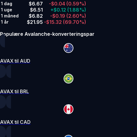
$6.67
-$0.04
(0.59%)
1 dag
$6.51
+$0.12
(1.88%)
1 uge
$6.82
-$0.19
(2.60%)
1 måned
$21.95
-$15.32
(69.70%)
1 år
Populære Avalanche-konverteringspar
AVAX til AUD
AVAX til BRL
AVAX til CAD