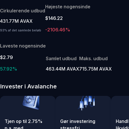
Højeste nogensinde
Cirkulerende udbud
$146.22
431.77M AVAX
-2106.46%
93% af det samlede beløb
Laveste nogensinde
$2.79
Samlet udbud
Maks. udbud
57.92%
463.44M AVAX
715.75M AVAX
Invester i Avalanche
Tjen op til 2.75%
Gør investering
Handl
p.a. med
stressfri
likvid