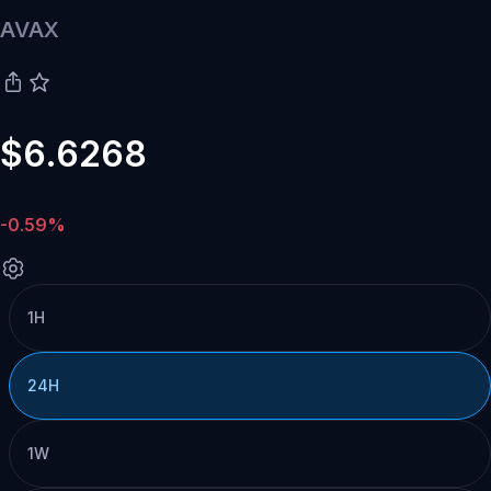
AVAX
$6.6268
-0.59%
1H
24H
1W