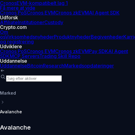
Cronos
EVM-kompatibelt lag 1
Få mere at vide
Cronos PoS
Cronos EVM
Cronos zkEVM
AI Agent SDK
Udforsk
Affiliate
Institutioner
Custody
Crypto.com
Om
os
Virksomhedsnyheder
Produktnyheder
Begivenheder
Karri
og registrering
Udviklere
Cronos PoS
Cronos EVM
Cronos zkEVM
Pay SDK
AI Agent
SDK
MCP Servers
Trading Skill Repo
Uddannelse
Uddannelse
Bitcoin
Research
Markedsopdateringer
Marked
Avalanche
Avalanche