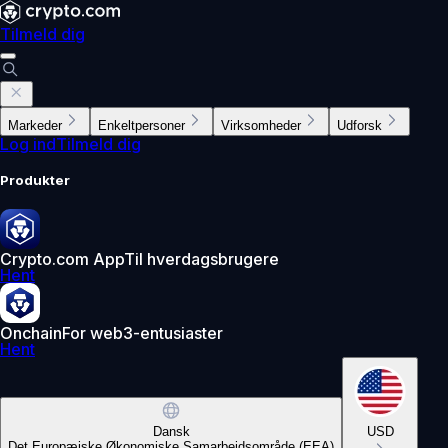
Tilmeld dig
Markeder
Enkeltpersoner
Virksomheder
Udforsk
Log ind
Tilmeld dig
Produkter
Crypto.com App
Til hverdagsbrugere
Hent
Onchain
For web3-entusiaster
Hent
Dansk
USD
Det Europæiske Økonomiske Samarbejdsområde (EEA)