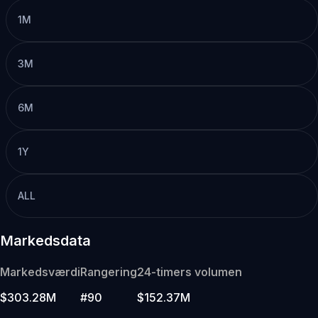
1M
3M
6M
1Y
ALL
Markedsdata
Markedsværdi
Rangering
24-timers volumen
$303.28M
#90
$152.37M