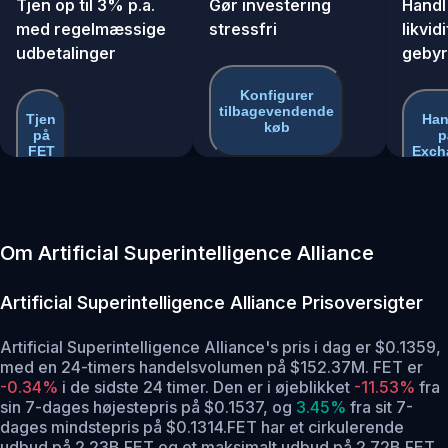
Tjen op til 3% p.a.
Gør investering
Handl
med regelmæssige
stressfri
likvid
udbetalinger
gebyr
Konfigurer
tilbagevendende
Tjen
Han
køb
på
p
FET
Exch
Om Artificial Superintelligence Alliance
Artificial Superintelligence Alliance
Prisoversigter
Artificial Superintelligence Alliance's pris i dag er $0.1359,
med en 24-timers handelsvolumen på $152.37M. FET er
-0.34%
i de sidste 24 timer.
Den er i øjeblikket
-11.53%
fra
sin 7-dages højestepris på $0.1537,
og
3.45%
fra sit 7-
dages mindstepris på $0.1314.
FET har et cirkulerende
udbud på 2.23B FET og et maksimalt udbud på 2.72B FET .