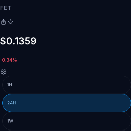
FET
$0.1359
-0.34%
1H
24H
1W