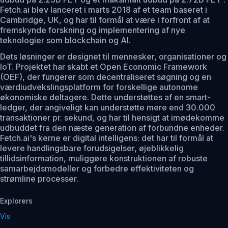
Fetch.ai blev lanceret i marts 2018 af et team baseret i
Cambridge, UK, og har til formål at være i forfront af at
fremskynde forskning og implementering af nye
teknologier som blockchain og AI.
Dets løsninger er designet til mennesker, organisationer og
IoT. Projektet har skabt et Open Economic Framework
(OEF), der fungerer som decentraliseret søgning og en
værdiudvekslingsplatform for forskellige autonome
økonomiske deltagere. Dette understøttes af en smart-
ledger, der angiveligt kan understøtte mere end 30.000
transaktioner pr. sekund, og har til hensigt at imødekomme
udbuddet fra den næste generation af forbundne enheder.
Fetch.ai's kerne er digital intelligens: det har til formål at
levere handlingsbare forudsigelser, øjeblikkelig
tillidsinformation, muliggøre konstruktionen af robuste
samarbejdsmodeller og forbedre effektiviteten og
strømline processer.
Explorers
Vis