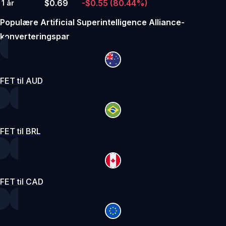
$0.69
-$0.55
(80.44%)
1 år
Populære Artificial Superintelligence Alliance-
konverteringspar
FET til AUD
FET til BRL
FET til CAD