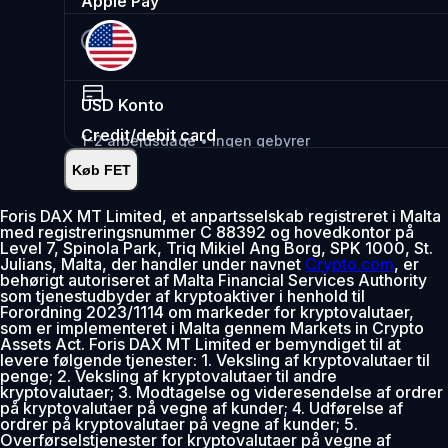
Apple Pay
USD
Konto
Credit/debit card
1-2 arbejdsdage • Ingen gebyrer
Køb FET
Øjeblikkelig
•
Indsæt
2.99%
Foris DAX MT Limited, et anpartsselskab registreret i Malta
med registreringsnummer C 88392 og hovedkontor på
0% gebyr de første 30 dage
Level 7, Spinola Park, Triq Mikiel Ang Borg, SPK 1000, St.
Julians, Malta, der handler under navnet
Crypto.com
, er
Tilføj
behørigt autoriseret af Malta Financial Services Authority
som tjenestudbyder af kryptoaktiver i henhold til
Forordning 2023/1114 om markeder for kryptovalutaer,
som er implementeret i Malta gennem Markets in Crypto
Assets Act. Foris DAX MT Limited er bemyndiget til at
levere følgende tjenester: 1. Veksling af kryptovalutaer til
penge; 2. Veksling af kryptovalutaer til andre
kryptovalutaer; 3. Modtagelse og videresendelse af ordrer
på kryptovalutaer på vegne af kunder; 4. Udførelse af
ordrer på kryptovalutaer på vegne af kunder; 5.
Overførselstjenester for kryptovalutaer på vegne af