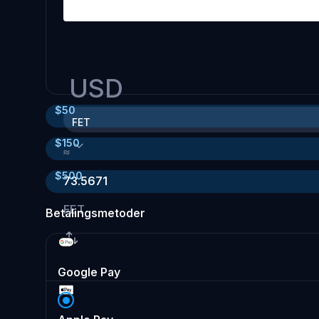
USD
$
50
FET
$
150
≈
$
500
73.5671
FET
Betalingsmetoder
Google Pay