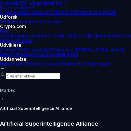
Cronos
EVM-kompatibelt lag 1
Få mere at vide
Cronos PoS
Cronos EVM
Cronos zkEVM
AI Agent SDK
Udforsk
Affiliate
Institutioner
Custody
Crypto.com
Om
os
Virksomhedsnyheder
Produktnyheder
Begivenheder
Karri
og registrering
Udviklere
Cronos PoS
Cronos EVM
Cronos zkEVM
Pay SDK
AI Agent
SDK
MCP Servers
Trading Skill Repo
Uddannelse
Uddannelse
Bitcoin
Research
Markedsopdateringer
Marked
Artificial Superintelligence Alliance
Artificial Superintelligence Alliance