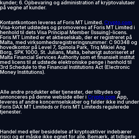
kunder; 6. Opbevaring og administration af kryptovalutaer
på vegne af kunder.
Kontantkontoen leveres af Foris MT Limited.
Crypto.com
Visa-kortet udstedes og promoveres af Foris MT Limited i
henhold til dets Visa Principal Member (Issuing)-licens.
Foris MT Limited er et aktieselskab, der er registreret på
Malta, med virksomhedsregistreringsnummer: C 90348 og
hovedkontor på Level 7, Spinola Park, Triq Mikiel Ang
Borg, SPK 1000, St. Julians, Malta, behørigt autoriseret af
Malta Financial Services Authority som et finansielt institut
med licens til at udstede elektroniske penge i henhold til
3rd Schedule to the Financial Institutions Act (Electronic
Money Institutions).
Alle andre produkter eller tjenester, der tilbydes og
annonceres på denne webside eller i
Crypto.com
App,
leveres af andre koncernselskaber og falder ikke ind under
Foris DAX MT Limiteds or Foris MT Limiteds regulerede
tjenester.
Handel med eller besiddelse af kryptoaktiver indebærer
risici og er måske ikke egnet for alle. Bemærk, at tidligere