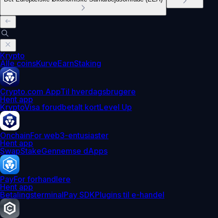
Krypto
Alle coins
Kurve
Earn
Staking
Crypto.com App
Til hverdagsbrugere
Hent app
Krypto
Visa forudbetalt kort
Level Up
Onchain
For web3-entusiaster
Hent app
Swap
Stake
Gennemse dApps
Pay
For forhandlere
Hent app
Betalingsterminal
Pay SDK
Plugins til e-handel