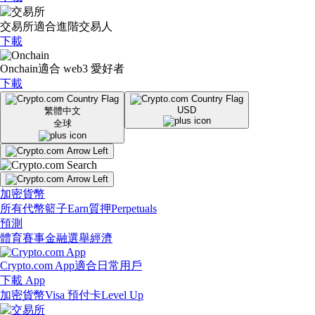
交易所
適合進階交易人
下載
Onchain
適合 web3 愛好者
下載
USD
繁體中文
全球
加密貨幣
所有代幣
籃子
Earn
質押
Perpetuals
預測
體育賽事
金融
選舉
經濟
Crypto.com App
適合日常用戶
下載 App
加密貨幣
Visa 預付卡
Level Up