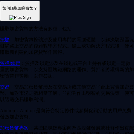
如何賺取加密貨幣？
賺取加密貨幣的方法有多種，包括：
挖礦
：加密貨幣挖礦涉及使用專門的電腦硬體，以解決驗證區塊
鏈網路上交易的複雜數學方程式。礦工成功解決方程式後，便可
賺取新創建的加密貨幣作回報。
質押/鎖定
：質押及鎖定涉及在錢包或平台上持有或鎖定一定數
量的加密貨幣，以支持區塊鏈網路的運作。質押者將獲得新的加
密貨幣作獎勵，以作答謝。
交易
：交易加密貨幣涉及在交易所或其他交易平台上買賣加密貨
幣。如對市況走勢相當了解，並能夠作出明智的交易決策，便可
以透過交易賺取利潤。
Airdrop：Airdrop 是向符合特定條件或參與促銷活動的用戶免費
發放加密貨幣。
加密貨幣專案
：某些區塊鏈專案向為區塊鏈發展或社群作出貢獻