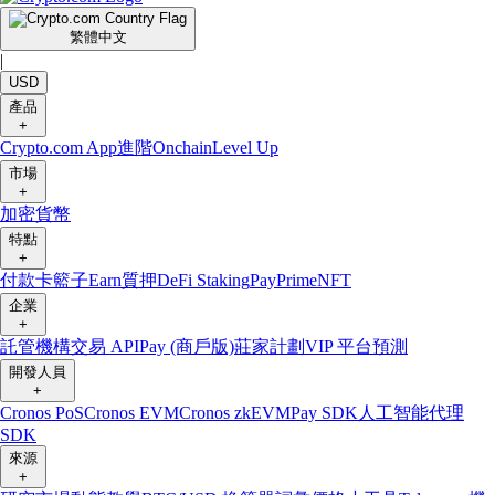
繁體中文
|
USD
產品
+
Crypto.com App
進階
Onchain
Level Up
市場
+
加密貨幣
特點
+
付款卡
籃子
Earn
質押
DeFi Staking
Pay
Prime
NFT
企業
+
託管
機構
交易 API
Pay (商戶版)
莊家計劃
VIP 平台
預測
開發人員
+
Cronos PoS
Cronos EVM
Cronos zkEVM
Pay SDK
人工智能代理
SDK
來源
+