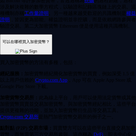
如 Bitcoin 等許多加密貨幣，皆透過稱為
挖礦
的過程創建，過程
涉及解決複雜的數學方程式，以驗證和記錄區塊鏈上的交易。這
種機制亦稱
工作量證明
。另一種越來越受歡迎的共識機制是
權益
證明
，皆因更為節能。權益證明並非挖礦，而是依賴網路參與者
驗證交易。第二大加密貨幣 Ethereum 便是使用這種共識機制。
可以在哪裡買入加密貨幣？
買入加密貨幣的方法有多種，包括：
經紀服務：
加密貨幣經紀簡化加密貨幣的買賣，例如深受 1.5 億
以上用戶信賴的
Crypto.com App
，App 可在 Apple App Store 或
Google Play Store 下載。
加密貨幣交易所：
此為線上平台，用戶可以使用法定貨幣或其他
加密貨幣買賣並交易加密貨幣。與加密貨幣經紀相比，這些平台
提供更複雜的功能，並加入加密貨幣衍生品等交易工具。
Crypto.com 交易所
是熱門加密貨幣交易所的例子之一。
點對點 (P2P) 交易市場：
買賣雙方可以在這些平台直接交易加密
貨幣，而無需第三方交易所參與。這亦稱為
DeFi
，即去中心化