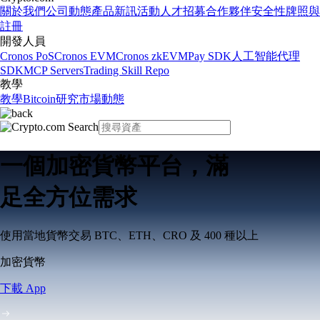
關於我們
公司動態
產品新訊
活動
人才招募
合作夥伴
安全性
牌照與
註冊
開發人員
Cronos PoS
Cronos EVM
Cronos zkEVM
Pay SDK
人工智能代理
SDK
MCP Servers
Trading Skill Repo
教學
教學
Bitcoin
研究
市場動態
一個加密貨幣平台，滿
足全方位需求
使用當地貨幣交易 BTC、ETH、CRO 及 400 種以上
加密貨幣
下載 App