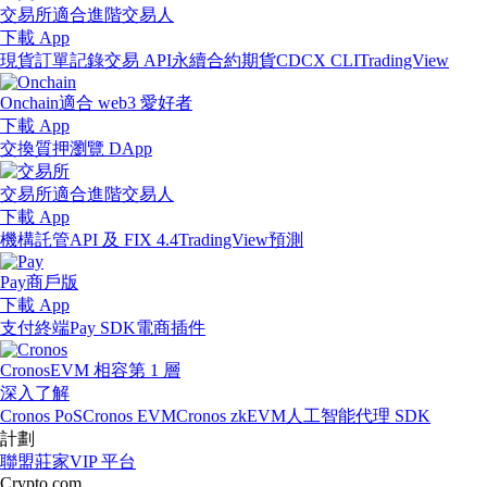
交易所
適合進階交易人
下載 App
現貨訂單記錄
交易 API
永續合約期貨
CDCX CLI
TradingView
Onchain
適合 web3 愛好者
下載 App
交換
質押
瀏覽 DApp
交易所
適合進階交易人
下載 App
機構
託管
API 及 FIX 4.4
TradingView
預測
Pay
商戶版
下載 App
支付終端
Pay SDK
電商插件
Cronos
EVM 相容第 1 層
深入了解
Cronos PoS
Cronos EVM
Cronos zkEVM
人工智能代理 SDK
計劃
聯盟
莊家
VIP 平台
Crypto.com