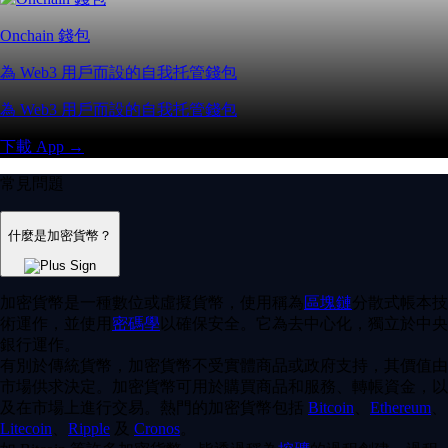
Onchain 錢包
為 Web3 用戶而設的自我托管錢包
為 Web3 用戶而設的自我托管錢包
下載 App →
常見問題
什麼是加密貨幣？
加密貨幣是一種數位或虛擬貨幣，使用稱為
區塊鏈
分散式帳本技
術運作，並使用
密碼學
以確保安全。它為去中心化，獨立於中央
銀行運作。
有別於傳統貨幣，加密貨幣不受實體商品或政府支持，其價值由
市場供求決定。加密貨幣可用於購買商品和服務、轉帳資金，以
及在市場上進行交易。熱門的加密貨幣包括
Bitcoin
、
Ethereum
、
Litecoin
、
Ripple
及
Cronos
。