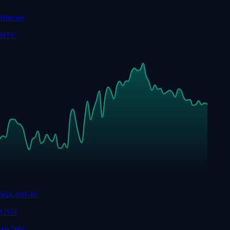
Bitcoin
BTC
$
64,469.40
USD
+
0.59
%