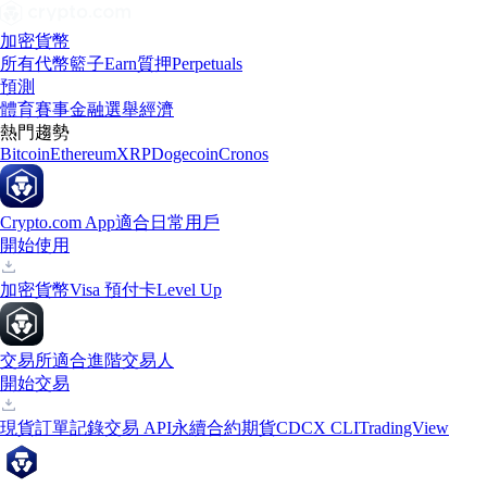
加密貨幣
所有代幣
籃子
Earn
質押
Perpetuals
預測
體育賽事
金融
選舉
經濟
熱門趨勢
Bitcoin
Ethereum
XRP
Dogecoin
Cronos
Crypto.com App
適合日常用戶
開始使用
加密貨幣
Visa 預付卡
Level Up
交易所
適合進階交易人
開始交易
現貨訂單記錄
交易 API
永續合約期貨
CDCX CLI
TradingView