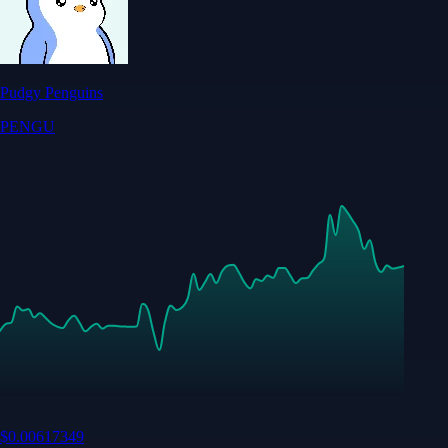
Pudgy Penguins
PENGU
$
0.00617349