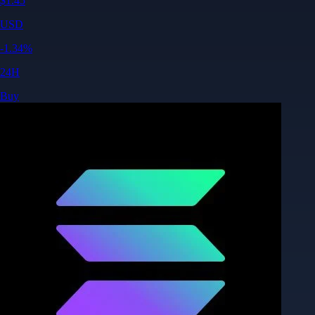
$
1.45
USD
-1.34
%
24H
Buy