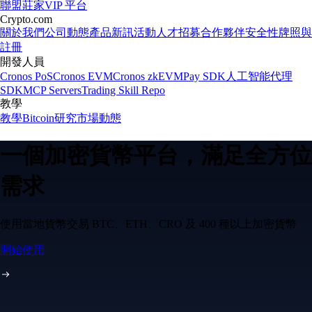
聯盟
莊家
VIP 平台
Crypto.com
關於我們
公司動態
產品新訊
活動
人才招募
合作夥伴
安全性
牌照與
註冊
開發人員
Cronos PoS
Cronos EVM
Cronos zkEVM
Pay SDK
人工智能代理
SDK
MCP Servers
Trading Skill Repo
教學
教學
Bitcoin
研究
市場動態
一個加密貨幣平台，滿足全方位
需求
使用當地貨幣交易 BTC、ETH、CRO 及 400 種以上加密貨幣
開始使用