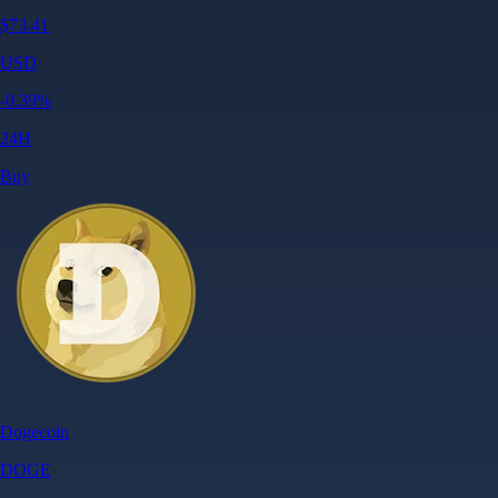
$
73.41
USD
-0.39
%
24H
Buy
Dogecoin
DOGE