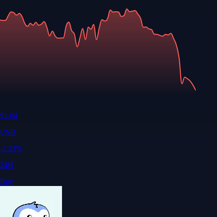
$
1.04
USD
-2.23
%
24H
Buy