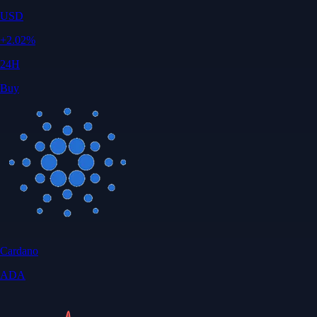
USD
+
2.02
%
24H
Buy
Cardano
ADA