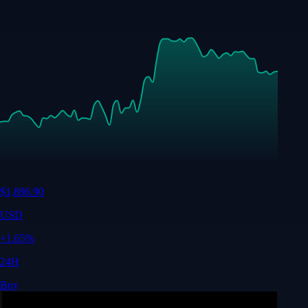
$
1,896.90
USD
+
1.65
%
24H
Buy