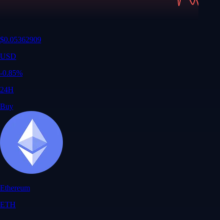
$
0.05362909
USD
-0.85
%
24H
Buy
Ethereum
ETH