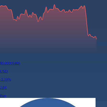
$
0.00000480
USD
-2.16
%
24H
Buy