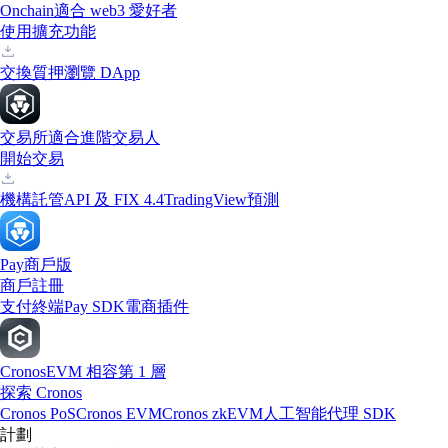
Onchain
適合 web3 愛好者
使用擴充功能
交換
質押
瀏覽 DApp
交易所
適合進階交易人
開始交易
機構
託管
API 及 FIX 4.4
TradingView
預測
Pay
商戶版
商戶註冊
支付終端
Pay SDK
電商插件
Cronos
EVM 相容第 1 層
探索 Cronos
Cronos PoS
Cronos EVM
Cronos zkEVM
人工智能代理 SDK
計劃