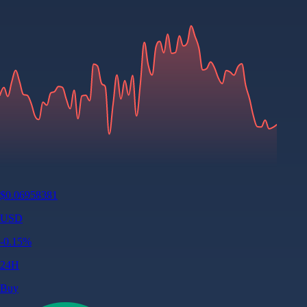
$
0.06958381
USD
-0.15
%
24H
Buy