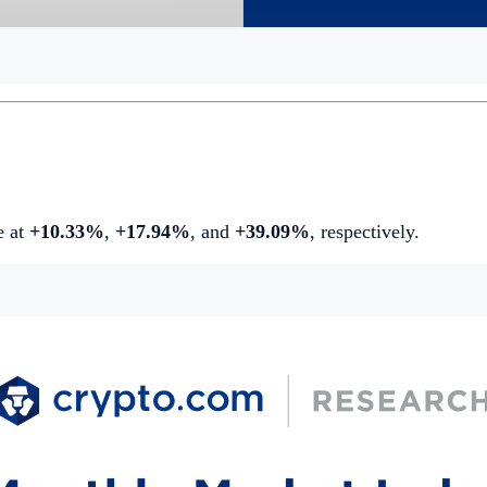
e at
+10.33%
,
+17.94%
,
and
+39.09%
, respectively.