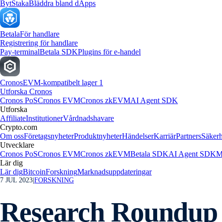
Byt
Staka
Bläddra bland dApps
Betala
För handlare
Registrering för handlare
Pay-terminal
Betala SDK
Plugins för e-handel
Cronos
EVM-kompatibelt lager 1
Utforska Cronos
Cronos PoS
Cronos EVM
Cronos zkEVM
AI Agent SDK
Utforska
Affiliate
Institutioner
Vårdnadshavare
Crypto.com
Om oss
Företagsnyheter
Produktnyheter
Händelser
Karriär
Partners
Säkerh
Utvecklare
Cronos PoS
Cronos EVM
Cronos zkEVM
Betala SDK
AI Agent SDK
M
Lär dig
Lär dig
Bitcoin
Forskning
Marknadsuppdateringar
7 JUL 2023
|
FORSKNING
Research Roundup 