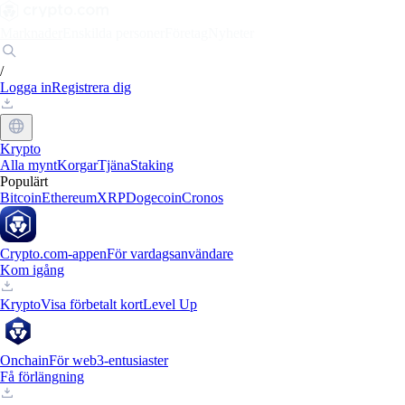
Marknader
Enskilda personer
Företag
Nyheter
/
Logga in
Registrera dig
Krypto
Alla mynt
Korgar
Tjäna
Staking
Populärt
Bitcoin
Ethereum
XRP
Dogecoin
Cronos
Crypto.com-appen
För vardagsanvändare
Kom igång
Krypto
Visa förbetalt kort
Level Up
Onchain
För web3-entusiaster
Få förlängning