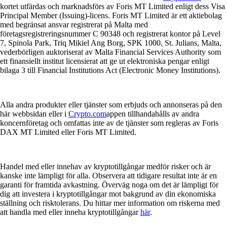
kortet utfärdas och marknadsförs av Foris MT Limited enligt dess Visa
Principal Member (Issuing)-licens. Foris MT Limited är ett aktiebolag
med begränsat ansvar registrerat på Malta med
företagsregistreringsnummer C 90348 och registrerat kontor på Level
7, Spinola Park, Triq Mikiel Ang Borg, SPK 1000, St. Julians, Malta,
vederbörligen auktoriserat av Malta Financial Services Authority som
ett finansiellt institut licensierat att ge ut elektroniska pengar enligt
bilaga 3 till Financial Institutions Act (Electronic Money Institutions).
Alla andra produkter eller tjänster som erbjuds och annonseras på den
här webbsidan eller i
Crypto.com
appen tillhandahålls av andra
koncernföretag och omfattas inte av de tjänster som regleras av Foris
DAX MT Limited eller Foris MT Limited.
Handel med eller innehav av kryptotillgångar medför risker och är
kanske inte lämpligt för alla. Observera att tidigare resultat inte är en
garanti för framtida avkastning. Överväg noga om det är lämpligt för
dig att investera i kryptotillgångar mot bakgrund av din ekonomiska
ställning och risktolerans. Du hittar mer information om riskerna med
att handla med eller inneha kryptotillgångar
här
.