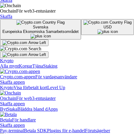
Skaffa
Onchain
För web3-entusiaster
Skaffa
Svenska
USD
Europeiska Ekonomiska Samarbetsområdet
Krypto
Alla mynt
Korgar
Tjäna
Staking
Crypto.com-appen
För vardagsanvändare
Skaffa appen
Krypto
Visa förbetalt kort
Level Up
Onchain
För web3-entusiaster
Skaffa appen
Byt
Staka
Bläddra bland dApps
Betala
För handlare
Skaffa appen
Pay-terminal
Betala SDK
Plugins för e-handel
Förutsägelser