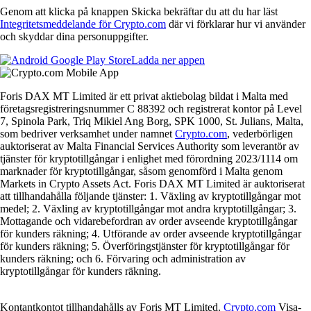
Genom att klicka på knappen Skicka bekräftar du att du har läst
Integritetsmeddelande för Crypto.com
där vi förklarar hur vi använder
och skyddar dina personuppgifter.
Ladda ner appen
Foris DAX MT Limited är ett privat aktiebolag bildat i Malta med
företagsregistreringsnummer C 88392 och registrerat kontor på Level
7, Spinola Park, Triq Mikiel Ang Borg, SPK 1000, St. Julians, Malta,
som bedriver verksamhet under namnet
Crypto.com
, vederbörligen
auktoriserat av Malta Financial Services Authority som leverantör av
tjänster för kryptotillgångar i enlighet med förordning 2023/1114 om
marknader för kryptotillgångar, såsom genomförd i Malta genom
Markets in Crypto Assets Act. Foris DAX MT Limited är auktoriserat
att tillhandahålla följande tjänster: 1. Växling av kryptotillgångar mot
medel; 2. Växling av kryptotillgångar mot andra kryptotillgångar; 3.
Mottagande och vidarebefordran av order avseende kryptotillgångar
för kunders räkning; 4. Utförande av order avseende kryptotillgångar
för kunders räkning; 5. Överföringstjänster för kryptotillgångar för
kunders räkning; och 6. Förvaring och administration av
kryptotillgångar för kunders räkning.
Kontantkontot tillhandahålls av Foris MT Limited.
Crypto.com
Visa-