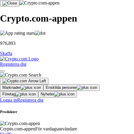
Crypto.com-appen
976,893
Skaffa
Registrera dig
Marknader
Enskilda personer
Företag
Nyheter
Logga in
Registrera dig
Produkter
Crypto.com-appen
För vardagsanvändare