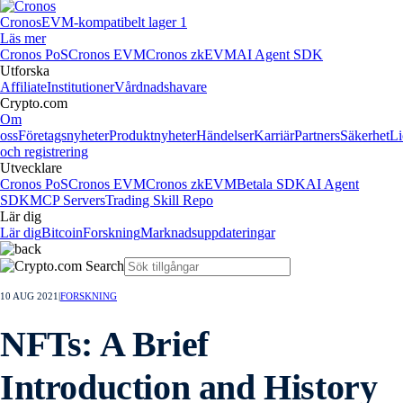
Cronos
EVM-kompatibelt lager 1
Läs mer
Cronos PoS
Cronos EVM
Cronos zkEVM
AI Agent SDK
Utforska
Affiliate
Institutioner
Vårdnadshavare
Crypto.com
Om
oss
Företagsnyheter
Produktnyheter
Händelser
Karriär
Partners
Säkerhet
Li
och registrering
Utvecklare
Cronos PoS
Cronos EVM
Cronos zkEVM
Betala SDK
AI Agent
SDK
MCP Servers
Trading Skill Repo
Lär dig
Lär dig
Bitcoin
Forskning
Marknadsuppdateringar
10 AUG 2021
|
FORSKNING
NFTs: A Brief
Introduction and History