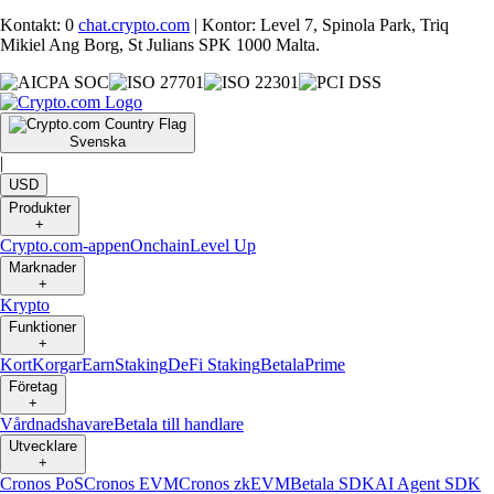
Kontakt: 0
chat.crypto.com
| Kontor: Level 7, Spinola Park, Triq
Mikiel Ang Borg, St Julians SPK 1000 Malta.
Svenska
|
USD
Produkter
+
Crypto.com-appen
Onchain
Level Up
Marknader
+
Krypto
Funktioner
+
Kort
Korgar
Earn
Staking
DeFi Staking
Betala
Prime
Företag
+
Vårdnadshavare
Betala till handlare
Utvecklare
+
Cronos PoS
Cronos EVM
Cronos zkEVM
Betala SDK
AI Agent SDK