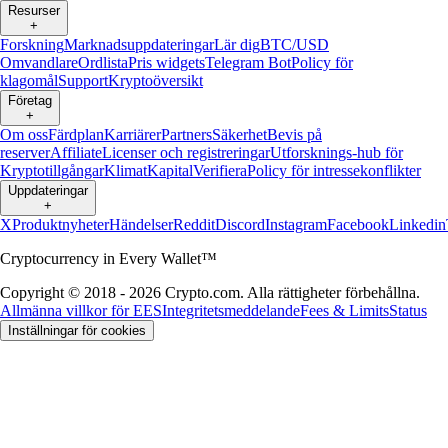
Resurser
+
Forskning
Marknadsuppdateringar
Lär dig
BTC/USD
Omvandlare
Ordlista
Pris widgets
Telegram Bot
Policy för
klagomål
Support
Kryptoöversikt
Företag
+
Om oss
Färdplan
Karriärer
Partners
Säkerhet
Bevis på
reserver
Affiliate
Licenser och registreringar
Utforsknings-hub för
Kryptotillgångar
Klimat
Kapital
Verifiera
Policy för intressekonflikter
Uppdateringar
+
X
Produktnyheter
Händelser
Reddit
Discord
Instagram
Facebook
Linkedin
Cryptocurrency in Every Wallet™
Copyright © 2018 - 2026 Crypto.com. Alla rättigheter förbehållna.
Allmänna villkor för EES
Integritetsmeddelande
Fees & Limits
Status
Inställningar för cookies