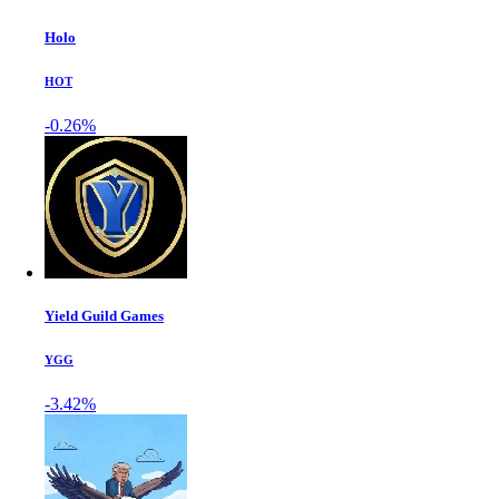
Holo
HOT
-0.26%
Yield Guild Games
YGG
-3.42%