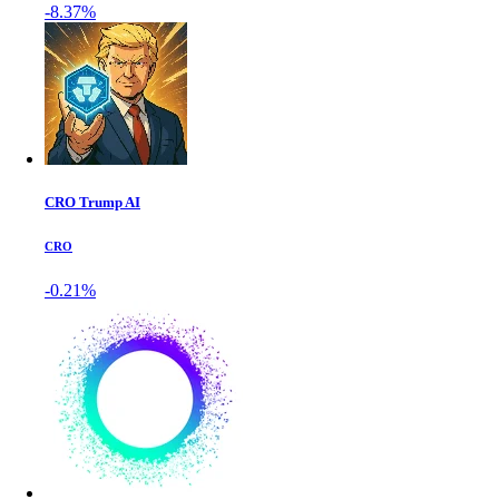
-8.37%
CRO Trump AI
CRO
-0.21%