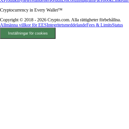
X
Produktnyheter
Händelser
Reddit
Discord
Instagram
Facebook
Linkedin
Cryptocurrency in Every Wallet™
Copyright © 2018 - 2026 Crypto.com. Alla rättigheter förbehållna.
Allmänna villkor för EES
Integritetsmeddelande
Fees & Limits
Status
Inställningar för cookies