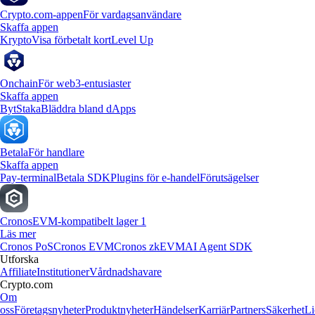
Crypto.com-appen
För vardagsanvändare
Skaffa appen
Krypto
Visa förbetalt kort
Level Up
Onchain
För web3-entusiaster
Skaffa appen
Byt
Staka
Bläddra bland dApps
Betala
För handlare
Skaffa appen
Pay-terminal
Betala SDK
Plugins för e-handel
Förutsägelser
Cronos
EVM-kompatibelt lager 1
Läs mer
Cronos PoS
Cronos EVM
Cronos zkEVM
AI Agent SDK
Utforska
Affiliate
Institutioner
Vårdnadshavare
Crypto.com
Om
oss
Företagsnyheter
Produktnyheter
Händelser
Karriär
Partners
Säkerhet
Li