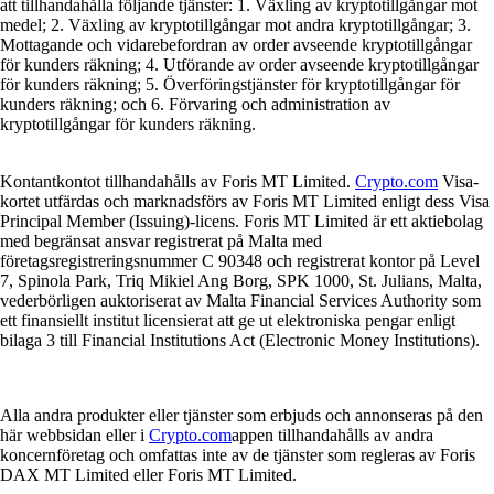
att tillhandahålla följande tjänster: 1. Växling av kryptotillgångar mot
medel; 2. Växling av kryptotillgångar mot andra kryptotillgångar; 3.
Mottagande och vidarebefordran av order avseende kryptotillgångar
för kunders räkning; 4. Utförande av order avseende kryptotillgångar
för kunders räkning; 5. Överföringstjänster för kryptotillgångar för
kunders räkning; och 6. Förvaring och administration av
kryptotillgångar för kunders räkning.
Kontantkontot tillhandahålls av Foris MT Limited.
Crypto.com
Visa-
kortet utfärdas och marknadsförs av Foris MT Limited enligt dess Visa
Principal Member (Issuing)-licens. Foris MT Limited är ett aktiebolag
med begränsat ansvar registrerat på Malta med
företagsregistreringsnummer C 90348 och registrerat kontor på Level
7, Spinola Park, Triq Mikiel Ang Borg, SPK 1000, St. Julians, Malta,
vederbörligen auktoriserat av Malta Financial Services Authority som
ett finansiellt institut licensierat att ge ut elektroniska pengar enligt
bilaga 3 till Financial Institutions Act (Electronic Money Institutions).
Alla andra produkter eller tjänster som erbjuds och annonseras på den
här webbsidan eller i
Crypto.com
appen tillhandahålls av andra
koncernföretag och omfattas inte av de tjänster som regleras av Foris
DAX MT Limited eller Foris MT Limited.