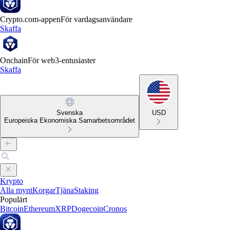
Crypto.com-appen
För vardagsanvändare
Skaffa
Onchain
För web3-entusiaster
Skaffa
Svenska
USD
Europeiska Ekonomiska Samarbetsområdet
Krypto
Alla mynt
Korgar
Tjäna
Staking
Populärt
Bitcoin
Ethereum
XRP
Dogecoin
Cronos