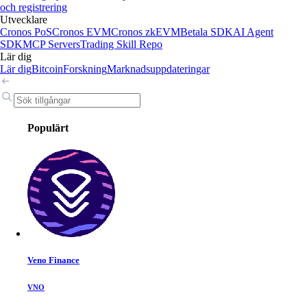
och registrering
Utvecklare
Cronos PoS
Cronos EVM
Cronos zkEVM
Betala SDK
AI Agent
SDK
MCP Servers
Trading Skill Repo
Lär dig
Lär dig
Bitcoin
Forskning
Marknadsuppdateringar
Populärt
Veno Finance
VNO