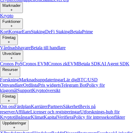
Marknader
+
Krypto
Funktioner
+
Kort
Korgar
Earn
Staking
DeFi Staking
Betala
Prime
Företag
+
Vårdnadshavare
Betala till handlare
Utvecklare
+
Cronos PoS
Cronos EVM
Cronos zkEVM
Betala SDK
AI Agent SDK
Resurser
+
Forskning
Marknadsuppdateringar
Lär dig
BTC/USD
Omvandlare
Ordlista
Pris widgets
Telegram Bot
Policy för
klagomål
Support
Kryptoöversikt
Företag
+
Om oss
Färdplan
Karriärer
Partners
Säkerhet
Bevis på
reserver
Affiliate
Licenser och registreringar
Utforsknings-hub för
Kryptotillgångar
Klimat
Kapital
Verifiera
Policy för intressekonflikter
Uppdateringar
+