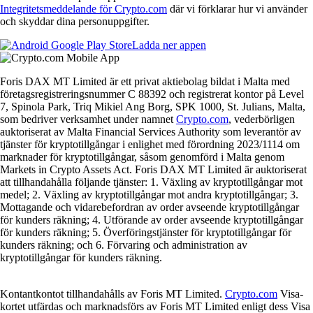
Integritetsmeddelande för Crypto.com
där vi förklarar hur vi använder
och skyddar dina personuppgifter.
Ladda ner appen
Foris DAX MT Limited är ett privat aktiebolag bildat i Malta med
företagsregistreringsnummer C 88392 och registrerat kontor på Level
7, Spinola Park, Triq Mikiel Ang Borg, SPK 1000, St. Julians, Malta,
som bedriver verksamhet under namnet
Crypto.com
, vederbörligen
auktoriserat av Malta Financial Services Authority som leverantör av
tjänster för kryptotillgångar i enlighet med förordning 2023/1114 om
marknader för kryptotillgångar, såsom genomförd i Malta genom
Markets in Crypto Assets Act. Foris DAX MT Limited är auktoriserat
att tillhandahålla följande tjänster: 1. Växling av kryptotillgångar mot
medel; 2. Växling av kryptotillgångar mot andra kryptotillgångar; 3.
Mottagande och vidarebefordran av order avseende kryptotillgångar
för kunders räkning; 4. Utförande av order avseende kryptotillgångar
för kunders räkning; 5. Överföringstjänster för kryptotillgångar för
kunders räkning; och 6. Förvaring och administration av
kryptotillgångar för kunders räkning.
Kontantkontot tillhandahålls av Foris MT Limited.
Crypto.com
Visa-
kortet utfärdas och marknadsförs av Foris MT Limited enligt dess Visa