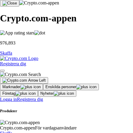
Crypto.com-appen
976,893
Skaffa
Registrera dig
Marknader
Enskilda personer
Företag
Nyheter
Logga in
Registrera dig
Produkter
Crypto.com-appen
För vardagsanvändare