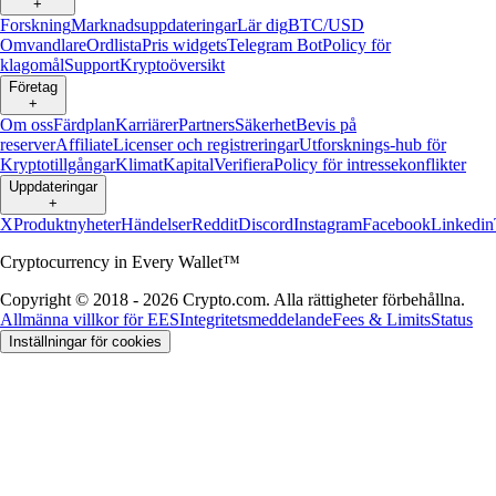
+
Forskning
Marknadsuppdateringar
Lär dig
BTC/USD
Omvandlare
Ordlista
Pris widgets
Telegram Bot
Policy för
klagomål
Support
Kryptoöversikt
Företag
+
Om oss
Färdplan
Karriärer
Partners
Säkerhet
Bevis på
reserver
Affiliate
Licenser och registreringar
Utforsknings-hub för
Kryptotillgångar
Klimat
Kapital
Verifiera
Policy för intressekonflikter
Uppdateringar
+
X
Produktnyheter
Händelser
Reddit
Discord
Instagram
Facebook
Linkedin
Cryptocurrency in Every Wallet™
Copyright © 2018 - 2026 Crypto.com. Alla rättigheter förbehållna.
Allmänna villkor för EES
Integritetsmeddelande
Fees & Limits
Status
Inställningar för cookies