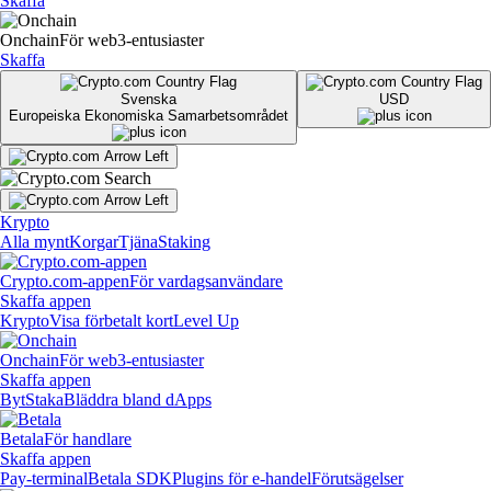
Skaffa
Onchain
För web3-entusiaster
Skaffa
Svenska
USD
Europeiska Ekonomiska Samarbetsområdet
Krypto
Alla mynt
Korgar
Tjäna
Staking
Crypto.com-appen
För vardagsanvändare
Skaffa appen
Krypto
Visa förbetalt kort
Level Up
Onchain
För web3-entusiaster
Skaffa appen
Byt
Staka
Bläddra bland dApps
Betala
För handlare
Skaffa appen
Pay-terminal
Betala SDK
Plugins för e-handel
Förutsägelser