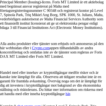
Principal Member (Issuing)-licens. Foris MT Limited är ett aktiebolag
med begränsat ansvar registrerat på Malta med
företagsregistreringsnummer C 90348 och registrerat kontor på Level
7, Spinola Park, Triq Mikiel Ang Borg, SPK 1000, St. Julians, Malta,
vederbörligen auktoriserat av Malta Financial Services Authority som
ett finansiellt institut licensierat att ge ut elektroniska pengar enligt
bilaga 3 till Financial Institutions Act (Electronic Money Institutions).
Alla andra produkter eller tjänster som erbjuds och annonseras på den
här webbsidan eller i
Crypto.com
appen tillhandahålls av andra
koncernföretag och omfattas inte av de tjänster som regleras av Foris
DAX MT Limited eller Foris MT Limited.
Handel med eller innehav av kryptotillgångar medför risker och är
kanske inte lämpligt för alla. Observera att tidigare resultat inte är en
garanti för framtida avkastning. Överväg noga om det är lämpligt för
dig att investera i kryptotillgångar mot bakgrund av din ekonomiska
ställning och risktolerans. Du hittar mer information om riskerna med
att handla med eller inneha kryptotillgångar
här
.