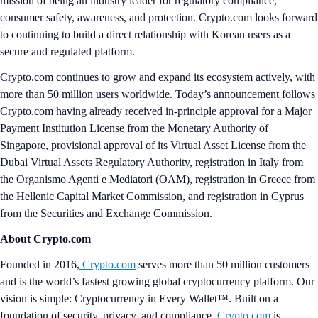
mission of being an industry leader for regulatory compliance,
consumer safety, awareness, and protection. Crypto.com looks forward
to continuing to build a direct relationship with Korean users as a
secure and regulated platform.
Crypto.com continues to grow and expand its ecosystem actively, with
more than 50 million users worldwide. Today’s announcement follows
Crypto.com having already received in-principle approval for a Major
Payment Institution License from the Monetary Authority of
Singapore, provisional approval of its Virtual Asset License from the
Dubai Virtual Assets Regulatory Authority, registration in Italy from
the Organismo Agenti e Mediatori (OAM), registration in Greece from
the Hellenic Capital Market Commission, and registration in Cyprus
from the Securities and Exchange Commission.
About Crypto.com
Founded in 2016,
Crypto.com
serves more than 50 million customers
and is the world’s fastest growing global cryptocurrency platform. Our
vision is simple: Cryptocurrency in Every Wallet™. Built on a
foundation of security, privacy, and compliance,
Crypto.com
is