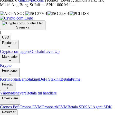
Kontakt: 0
chat.crypto.com
| Kontor: Level 7, Spinola Park, Triq
Mikiel Ang Borg, St Julians SPK 1000 Malta.
Svenska
|
USD
Produkter
+
Crypto.com-appen
Onchain
Level Up
Marknader
+
Krypto
Funktioner
+
Kort
Korgar
Earn
Staking
DeFi Staking
Betala
Prime
Företag
+
Vårdnadshavare
Betala till handlare
Utvecklare
+
Cronos PoS
Cronos EVM
Cronos zkEVM
Betala SDK
AI Agent SDK
Resurser