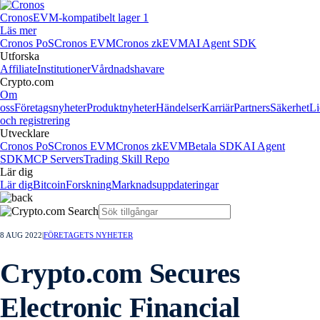
Cronos
EVM-kompatibelt lager 1
Läs mer
Cronos PoS
Cronos EVM
Cronos zkEVM
AI Agent SDK
Utforska
Affiliate
Institutioner
Vårdnadshavare
Crypto.com
Om
oss
Företagsnyheter
Produktnyheter
Händelser
Karriär
Partners
Säkerhet
Li
och registrering
Utvecklare
Cronos PoS
Cronos EVM
Cronos zkEVM
Betala SDK
AI Agent
SDK
MCP Servers
Trading Skill Repo
Lär dig
Lär dig
Bitcoin
Forskning
Marknadsuppdateringar
8 AUG 2022
|
FÖRETAGETS NYHETER
Crypto.com Secures
Electronic Financial