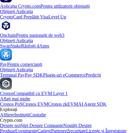
Aplicația Crypto.com
Pentru utilizatorii obișnuiți
Obțineți Aplicația
Crypto
Card Preplătit Visa
Level Up
Onchain
Pentru pasionații de web3
Obțineți Aplicația
Swap
Stake
Răsfoiți dApps
Pay
Pentru comercianți
Obțineți Aplicația
Terminal Pay
Pay SDK
Plugin-uri eCommerce
Predicții
Cronos
Compatibil cu EVM Layer 1
Aflați mai multe
Cronos PoS
Cronos EVM
Cronos zkEVM
AI Agent SDK
Explorați
Afiliere
Instituții
Custodie
Crypto.com
Despre noi
Știri Despre Companie
Noutăți Despre
Produse
Evenimente
Cariere
Parteneri
Securitate
Licențe și Înregistrare