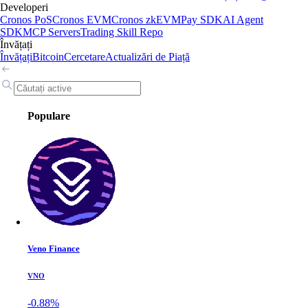
Developeri
Cronos PoS
Cronos EVM
Cronos zkEVM
Pay SDK
AI Agent
SDK
MCP Servers
Trading Skill Repo
Învățați
Învățați
Bitcoin
Cercetare
Actualizări de Piață
Populare
Veno Finance
VNO
-0.88%