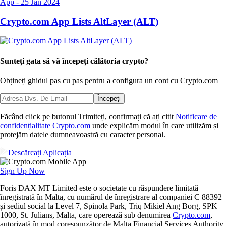
App
-
25 Jan 2024
Crypto.com App Lists AltLayer (ALT)
Sunteți gata să vă începeți călătoria crypto?
Obțineți ghidul pas cu pas pentru a configura
un cont cu Crypto.com
Începeți
Făcând click pe butonul Trimiteți, confirmați că ați citit
Notificare de
confidențialitate Crypto.com
unde explicăm modul în care utilizăm și
protejăm datele dumneavoastră cu caracter personal.
Descărcați Aplicația
Sign Up Now
Foris DAX MT Limited este o societate cu răspundere limitată
înregistrată în Malta, cu numărul de înregistrare al companiei C 88392
și sediul social la Level 7, Spinola Park, Triq Mikiel Ang Borg, SPK
1000, St. Julians, Malta, care operează sub denumirea
Crypto.com
,
autorizată în mod corespunzător de Malta Financial Services Authority