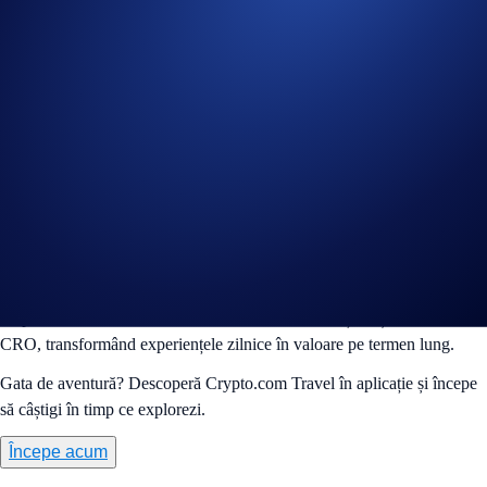
milion de oferte globale pentru a-ți crea vacanța ideală.
Câștiguri simple:
Fără sisteme complicate de puncte sau
perioade de excludere. Crypto.com Travel îți acordă
recompensele CRO după finalizarea sejurului sau experienței.
Puterea combinării recompenselor:
Maximizează-ți câștigurile
combinând recompensele. Primești până la 6% CRO suplimentar
la plată cu Crypto.com Pay sau Cardul Crypto.com Visa. Rata
de câștig depinde de nivelul tău Level Up.
Crypto.com Travel este mai mult decât o platformă de rezervări – este
un pilon al ecosistemului CRO. Fiecare rezervare îți crește utilitatea
CRO, transformând experiențele zilnice în valoare pe termen lung.
Gata de aventură? Descoperă Crypto.com Travel în aplicație și începe
să câștigi în timp ce explorezi.
Începe acum