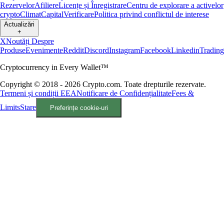
Rezervelor
Afiliere
Licențe și Înregistrare
Centru de explorare a activelor
crypto
Climat
Capital
Verificare
Politica privind conflictul de interese
Actualizări
+
X
Noutăți Despre
Produse
Evenimente
Reddit
Discord
Instagram
Facebook
Linkedin
Tradin
Cryptocurrency in Every Wallet™
Copyright © 2018 - 2026 Crypto.com. Toate drepturile rezervate.
Termeni și condiții EEA
Notificare de Confidențialitate
Fees &
Limits
Stare
Preferințe cookie-uri