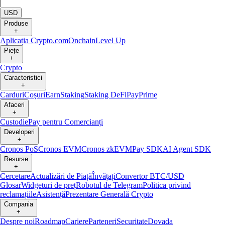
|
USD
Produse
+
Aplicația Crypto.com
Onchain
Level Up
Piețe
+
Crypto
Caracteristici
+
Carduri
Coșuri
Earn
Staking
Staking DeFi
Pay
Prime
Afaceri
+
Custodie
Pay pentru Comercianți
Developeri
+
Cronos PoS
Cronos EVM
Cronos zkEVM
Pay SDK
AI Agent SDK
Resurse
+
Cercetare
Actualizări de Piață
Învățați
Convertor BTC/USD
Glosar
Widgeturi de preț
Robotul de Telegram
Politica privind
reclamațiile
Asistență
Prezentare Generală Crypto
Compania
+
Despre noi
Roadmap
Cariere
Parteneri
Securitate
Dovada