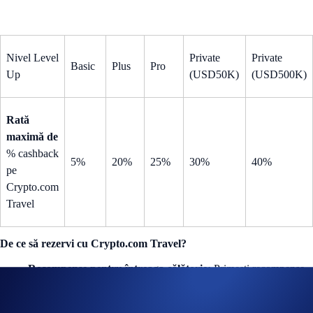
Nivel Level
Private
Private
Basic
Plus
Pro
Up
(USD50K)
(USD500K)
Rată
maximă de
% cashback
5%
20%
25%
30%
40%
pe
Crypto.com
Travel
De ce să rezervi cu Crypto.com Travel?
Recompense pentru întreaga călătorie:
Primești recompense
nu doar pentru hoteluri și zboruri, ci și pentru croaziere,
închirieri auto, bilete la concerte și multe altele. Alege din peste 1