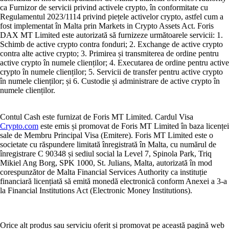
ca Furnizor de servicii privind activele crypto, în conformitate cu
Regulamentul 2023/1114 privind piețele activelor crypto, astfel cum a
fost implementat în Malta prin Markets in Crypto Assets Act. Foris
DAX MT Limited este autorizată să furnizeze următoarele servicii: 1.
Schimb de active crypto contra fonduri; 2. Exchange de active crypto
contra alte active crypto; 3. Primirea și transmiterea de ordine pentru
active crypto în numele clienților; 4. Executarea de ordine pentru active
crypto în numele clienților; 5. Servicii de transfer pentru active crypto
în numele clienților; și 6. Custodie și administrare de active crypto în
numele clienților.
Contul Cash este furnizat de Foris MT Limited. Cardul Visa
Crypto.com
este emis și promovat de Foris MT Limited în baza licenței
sale de Membru Principal Visa (Emitere). Foris MT Limited este o
societate cu răspundere limitată înregistrată în Malta, cu numărul de
înregistrare C 90348 și sediul social la Level 7, Spinola Park, Triq
Mikiel Ang Borg, SPK 1000, St. Julians, Malta, autorizată în mod
corespunzător de Malta Financial Services Authority ca instituție
financiară licențiată să emită monedă electronică conform Anexei a 3-a
la Financial Institutions Act (Electronic Money Institutions).
Orice alt produs sau serviciu oferit și promovat pe această pagină web