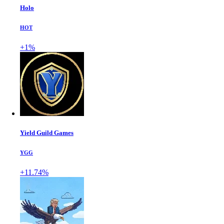
Holo
HOT
+1%
Yield Guild Games
YGG
+11.74%