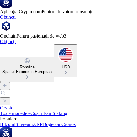
Aplicația Crypto.com
Pentru utilizatorii obișnuiți
Obțineți
Onchain
Pentru pasionații de web3
Obțineți
Română
USD
Spațiul Economic European
Crypto
Toate monedele
Coșuri
Earn
Staking
Populare
Bitcoin
Ethereum
XRP
Dogecoin
Cronos