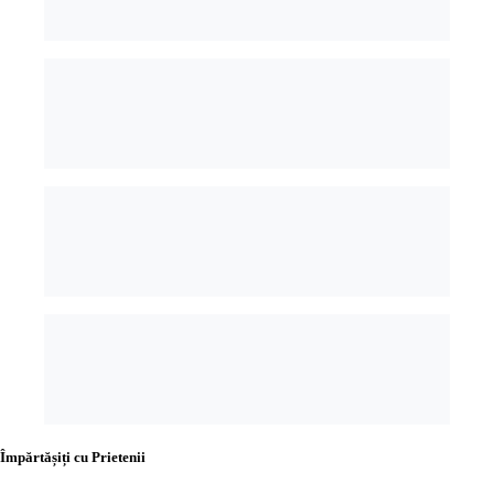
Împărtășiți cu Prietenii