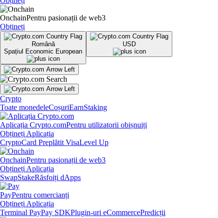
Obțineți
Onchain
Pentru pasionații de web3
Obțineți
Română
USD
Spațiul Economic European
Crypto
Toate monedele
Coșuri
Earn
Staking
Aplicația Crypto.com
Pentru utilizatorii obișnuiți
Obțineți Aplicația
Crypto
Card Preplătit Visa
Level Up
Onchain
Pentru pasionații de web3
Obțineți Aplicația
Swap
Stake
Răsfoiți dApps
Pay
Pentru comercianți
Obțineți Aplicația
Terminal Pay
Pay SDK
Plugin-uri eCommerce
Predicții