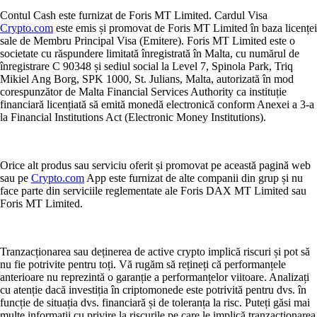
Contul Cash este furnizat de Foris MT Limited. Cardul Visa
Crypto.com
este emis și promovat de Foris MT Limited în baza licenței
sale de Membru Principal Visa (Emitere). Foris MT Limited este o
societate cu răspundere limitată înregistrată în Malta, cu numărul de
înregistrare C 90348 și sediul social la Level 7, Spinola Park, Triq
Mikiel Ang Borg, SPK 1000, St. Julians, Malta, autorizată în mod
corespunzător de Malta Financial Services Authority ca instituție
financiară licențiată să emită monedă electronică conform Anexei a 3-a
la Financial Institutions Act (Electronic Money Institutions).
Orice alt produs sau serviciu oferit și promovat pe această pagină web
sau pe
Crypto.com
App este furnizat de alte companii din grup și nu
face parte din serviciile reglementate ale Foris DAX MT Limited sau
Foris MT Limited.
Tranzacționarea sau deținerea de active crypto implică riscuri și pot să
nu fie potrivite pentru toți. Vă rugăm să rețineți că performanțele
anterioare nu reprezintă o garanție a performanțelor viitoare. Analizați
cu atenție dacă investiția în criptomonede este potrivită pentru dvs. în
funcție de situația dvs. financiară și de toleranța la risc. Puteți găsi mai
multe informații cu privire la riscurile pe care le implică tranzacționarea