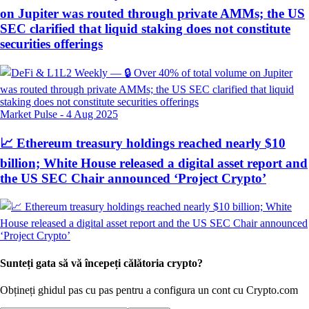
on Jupiter was routed through private AMMs; the US
SEC clarified that liquid staking does not constitute
securities offerings
Market Pulse
-
4 Aug 2025
📈 Ethereum treasury holdings reached nearly $10
billion; White House released a digital asset report and
the US SEC Chair announced ‘Project Crypto’
Sunteți gata să vă începeți călătoria crypto?
Obțineți ghidul pas cu pas pentru a configura
un cont cu Crypto.com