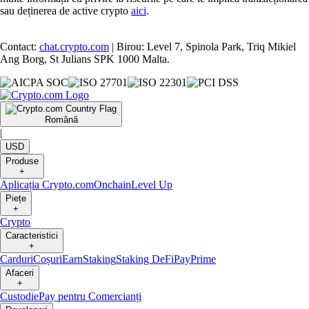
sau deținerea de active crypto
aici
.
Contact:
chat.crypto.com
| Birou: Level 7, Spinola Park, Triq Mikiel
Ang Borg, St Julians SPK 1000 Malta.
Română
|
USD
Produse
+
Aplicația Crypto.com
Onchain
Level Up
Piețe
+
Crypto
Caracteristici
+
Carduri
Coșuri
Earn
Staking
Staking DeFi
Pay
Prime
Afaceri
+
Custodie
Pay pentru Comercianți