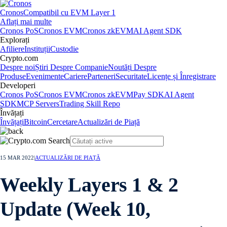
Cronos
Compatibil cu EVM Layer 1
Aflați mai multe
Cronos PoS
Cronos EVM
Cronos zkEVM
AI Agent SDK
Explorați
Afiliere
Instituții
Custodie
Crypto.com
Despre noi
Știri Despre Companie
Noutăți Despre
Produse
Evenimente
Cariere
Parteneri
Securitate
Licențe și Înregistrare
Developeri
Cronos PoS
Cronos EVM
Cronos zkEVM
Pay SDK
AI Agent
SDK
MCP Servers
Trading Skill Repo
Învățați
Învățați
Bitcoin
Cercetare
Actualizări de Piață
15 MAR 2022
|
ACTUALIZĂRI DE PIAȚĂ
Weekly Layers 1 & 2
Update (Week 10,