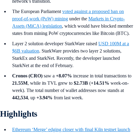
network’s transition.
The European Parliament
voted against a proposed ban on
proof-of-work (PoW) mining
under the
Markets in Crypto-
Assets (MiCA) legislation
, which would have blocked member
states from mining PoW cryptocurrencies like Bitcoin (BTC).
Layer 2 solution developer StarkWare raised
USD 100M at a
$6B valuation
. StarkWare provides two layer 2 solutions,
StarkEx and StarkNet. Recently, the developer launched
StarkNet at the end of February.
Cronos (CRO)
saw a
+8.07%
increase in total transactions to
21.55M
, while its TVL grew to
$2.73B
(
+14.51%
week-on-
week). The total number of wallet addresses now stands at
442,534
, up
+3.94%
from last week.
Highlights
Ethereum ‘Merge’ edging closer with final Kiln testnet launch