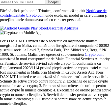
Începeți
Făcând click pe butonul Trimiteți, confirmați că ați citit
Notificare de
confidențialitate Crypto.com
unde explicăm modul în care utilizăm și
protejăm datele dumneavoastră cu caracter personal.
Descărcați Aplicația
Foris DAX MT Limited este o societate cu răspundere limitată
înregistrată în Malta, cu numărul de înregistrare al companiei C 88392
și sediul social la Level 7, Spinola Park, Triq Mikiel Ang Borg, SPK
1000, St. Julians, Malta, care operează sub denumirea
Crypto.com
,
autorizată în mod corespunzător de Malta Financial Services Authority
ca Furnizor de servicii privind activele crypto, în conformitate cu
Regulamentul 2023/1114 privind piețele activelor crypto, astfel cum a
fost implementat în Malta prin Markets in Crypto Assets Act. Foris
DAX MT Limited este autorizată să furnizeze următoarele servicii: 1.
Schimb de active crypto contra fonduri; 2. Exchange de active crypto
contra alte active crypto; 3. Primirea și transmiterea de ordine pentru
active crypto în numele clienților; 4. Executarea de ordine pentru active
crypto în numele clienților; 5. Servicii de transfer pentru active crypto
în numele clienților; și 6. Custodie și administrare de active crypto în
numele clienților.