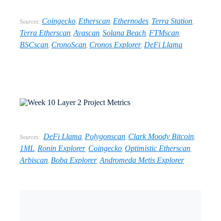
Coingecko
Etherscan
Ethernodes
Terra Station
Sources:
,
,
,
,
Terra Etherscan
Avascan
Solana Beach
FTMscan
,
,
,
,
BSCscan
CronoScan
Cronos Explorer
DeFi Llama
,
,
,
DeFi Llama
Polygonscan
Clark Moody Bitcoin
Sources:
,
,
,
1ML
Ronin Explorer
Coingecko
Optimistic Etherscan
,
,
,
,
Arbiscan
Boba Explorer
Andromeda Metis Explorer
,
,