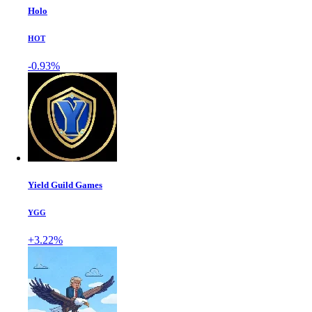
Holo
HOT
-0.93%
Yield Guild Games
YGG
+3.22%