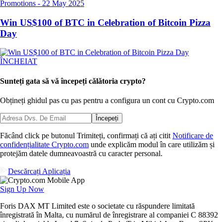
Promotions
-
22 May 2025
Win US$100 of BTC in Celebration of Bitcoin Pizza
Day
ÎNCHEIAT
Sunteți gata să vă începeți călătoria crypto?
Obțineți ghidul pas cu pas pentru a configura
un cont cu Crypto.com
Începeți
Făcând click pe butonul Trimiteți, confirmați că ați citit
Notificare de
confidențialitate Crypto.com
unde explicăm modul în care utilizăm și
protejăm datele dumneavoastră cu caracter personal.
Descărcați Aplicația
Sign Up Now
Foris DAX MT Limited este o societate cu răspundere limitată
înregistrată în Malta, cu numărul de înregistrare al companiei C 88392