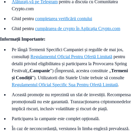
Alăturați-vă pe Telegram
pentru a discuta cu Comunitatea
Crypto.com
Ghid pentru
completarea verificării contului
Ghid pentru
cumpărarea de crypto în Aplicația Crypto.com
Informații Importante:
Pe lângă Termenii Specifici Campaniei și regulile de mai jos,
consultați
Regulamentul Oficial Pentru Ofertă Limitată
pentru
detalii privind eligibilitatea și participarea la Provocarea Spring
Festival(„
Campanie
”) (Împreună, acestea constituie „
Termeni
și Condiții
”). Utilizatorii din Statele Unite trebuie să consulte
Regulamentul Oficial Specific Sua Pentru Ofertă Limitată
.
Această promoție nu reprezintă un sfat de investiții. Recompensa
promoțională nu este garantată. Tranzacționarea criptomonedelor
implică riscuri, inclusiv volatilitate și riscuri de piață.
Participarea la campanie este complet opțională.
În caz de neconcordanță, versiunea în limba engleză prevalează.