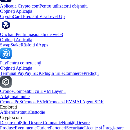
Aplicația Crypto.com
Pentru utilizatorii obișnuiți
Obțineți Aplicația
Crypto
Card Preplătit Visa
Level Up
Onchain
Pentru pasionații de web3
Obțineți Aplicația
Swap
Stake
Răsfoiți dApps
Pay
Pentru comercianți
Obțineți Aplicația
Terminal Pay
Pay SDK
Plugin-uri eCommerce
Predicții
Cronos
Compatibil cu EVM Layer 1
Aflați mai multe
Cronos PoS
Cronos EVM
Cronos zkEVM
AI Agent SDK
Explorați
Afiliere
Instituții
Custodie
Crypto.com
Despre noi
Știri Despre Companie
Noutăți Despre
Produse
Evenimente
Cariere
Parteneri
Securitate
Licențe și Înregistrare