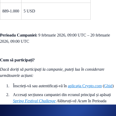
889-1.000
5 USD
Perioada Campaniei:
9 februarie 2026, 09:00 UTC – 20 februarie
2026, 09:00 UTC
Cum să participați?
Dacă doriți să participați la campanie, puteți lua în considerare
următoarele acțiuni:
Înscrieți-vă sau autentificați-vă în
aplicația Crypto.com
(
Ghid
)
Accesați secțiunea campaniei din ecranul principal și apăsați
Spring Festival Challenge
Alăturați-vă Acum
în Perioada
Campaniei
Tranzacționați (cumpărați/vindeți) cel puțin 88 USD în BTC pe