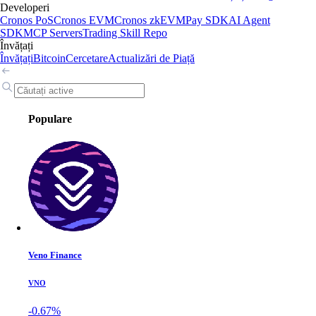
Developeri
Cronos PoS
Cronos EVM
Cronos zkEVM
Pay SDK
AI Agent
SDK
MCP Servers
Trading Skill Repo
Învățați
Învățați
Bitcoin
Cercetare
Actualizări de Piață
Populare
Veno Finance
VNO
-0.67%