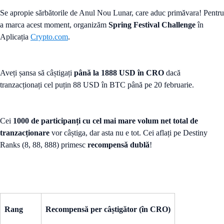
Se apropie sărbătorile de Anul Nou Lunar, care aduc primăvara! Pentru
a marca acest moment, organizăm
Spring Festival Challenge
în
Aplicația
Crypto.com
.
Aveți șansa să câștigați
până la 1888 USD în CRO
dacă
tranzacționați cel puțin 88 USD în BTC până pe 20 februarie.
Cei
1000 de participanți cu cel mai mare volum net total de
tranzacționare
vor câștiga, dar asta nu e tot. Cei aflați pe Destiny
Ranks (8, 88, 888) primesc
recompensă dublă
!
Rang
Recompensă per câștigător (în CRO)