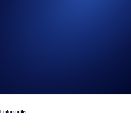
Perioada Campaniei (
Ghid
)
Volumul de tranzacționare eligibil se calculează din momentul
înscrierii în campanie
Înscrieți-vă Acum
Linkuri utile: