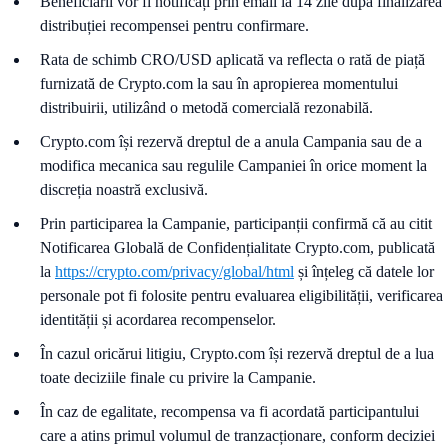
Beneficiarii vor fi notificați prin email la 14 zile după finalizarea
distribuției recompensei pentru confirmare.
Rata de schimb CRO/USD aplicată va reflecta o rată de piață
furnizată de Crypto.com la sau în apropierea momentului
distribuirii, utilizând o metodă comercială rezonabilă.
Crypto.com își rezervă dreptul de a anula Campania sau de a
modifica mecanica sau regulile Campaniei în orice moment la
discreția noastră exclusivă.
Prin participarea la Campanie, participanții confirmă că au citit
Notificarea Globală de Confidențialitate Crypto.com, publicată
la
https://crypto.com/privacy/global/html
și înțeleg că datele lor
personale pot fi folosite pentru evaluarea eligibilității, verificarea
identității și acordarea recompenselor.
În cazul oricărui litigiu, Crypto.com își rezervă dreptul de a lua
toate deciziile finale cu privire la Campanie.
În caz de egalitate, recompensa va fi acordată participantului
care a atins primul volumul de tranzacționare, conform deciziei