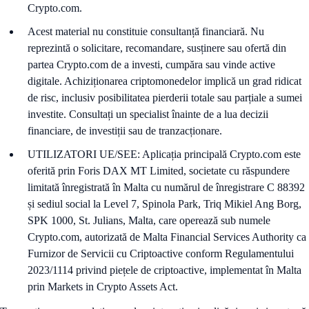
Crypto.com.
Acest material nu constituie consultanță financiară. Nu
reprezintă o solicitare, recomandare, susținere sau ofertă din
partea Crypto.com de a investi, cumpăra sau vinde active
digitale. Achiziționarea criptomonedelor implică un grad ridicat
de risc, inclusiv posibilitatea pierderii totale sau parțiale a sumei
investite. Consultați un specialist înainte de a lua decizii
financiare, de investiții sau de tranzacționare.
UTILIZATORI UE/SEE: Aplicația principală Crypto.com este
oferită prin Foris DAX MT Limited, societate cu răspundere
limitată înregistrată în Malta cu numărul de înregistrare C 88392
și sediul social la Level 7, Spinola Park, Triq Mikiel Ang Borg,
SPK 1000, St. Julians, Malta, care operează sub numele
Crypto.com, autorizată de Malta Financial Services Authority ca
Furnizor de Servicii cu Criptoactive conform Regulamentului
2023/1114 privind piețele de criptoactive, implementat în Malta
prin Markets in Crypto Assets Act.