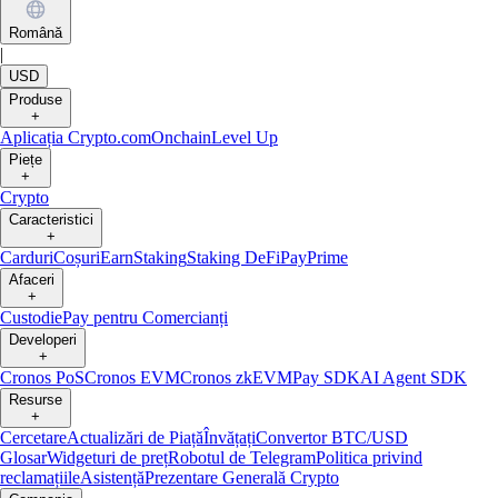
Română
|
USD
Produse
+
Aplicația Crypto.com
Onchain
Level Up
Piețe
+
Crypto
Caracteristici
+
Carduri
Coșuri
Earn
Staking
Staking DeFi
Pay
Prime
Afaceri
+
Custodie
Pay pentru Comercianți
Developeri
+
Cronos PoS
Cronos EVM
Cronos zkEVM
Pay SDK
AI Agent SDK
Resurse
+
Cercetare
Actualizări de Piață
Învățați
Convertor BTC/USD
Glosar
Widgeturi de preț
Robotul de Telegram
Politica privind
reclamațiile
Asistență
Prezentare Generală Crypto