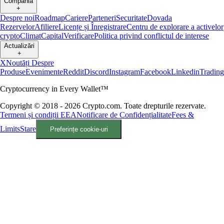
Compania
+
Despre noi
Roadmap
Cariere
Parteneri
Securitate
Dovada
Rezervelor
Afiliere
Licențe și Înregistrare
Centru de explorare a activelor
crypto
Climat
Capital
Verificare
Politica privind conflictul de interese
Actualizări
+
X
Noutăți Despre
Produse
Evenimente
Reddit
Discord
Instagram
Facebook
Linkedin
Tradin
Cryptocurrency in Every Wallet™
Copyright © 2018 - 2026 Crypto.com. Toate drepturile rezervate.
Termeni și condiții EEA
Notificare de Confidențialitate
Fees &
Limits
Stare
Preferințe cookie-uri