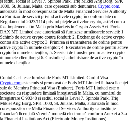
și sediul social la Level 7, Spinola Park, Triq Mikiel Ang Borg, SPK
1000, St. Julians, Malta, care operează sub denumirea
Crypto.com
,
autorizată în mod corespunzător de Malta Financial Services Authority
ca Furnizor de servicii privind activele crypto, în conformitate cu
Regulamentul 2023/1114 privind piețele activelor crypto, astfel cum a
fost implementat în Malta prin Markets in Crypto Assets Act. Foris
DAX MT Limited este autorizată să furnizeze următoarele servicii: 1.
Schimb de active crypto contra fonduri; 2. Exchange de active crypto
contra alte active crypto; 3. Primirea și transmiterea de ordine pentru
active crypto în numele clienților; 4. Executarea de ordine pentru active
crypto în numele clienților; 5. Servicii de transfer pentru active crypto
în numele clienților; și 6. Custodie și administrare de active crypto în
numele clienților.
Contul Cash este furnizat de Foris MT Limited. Cardul Visa
Crypto.com
este emis și promovat de Foris MT Limited în baza licenței
sale de Membru Principal Visa (Emitere). Foris MT Limited este o
societate cu răspundere limitată înregistrată în Malta, cu numărul de
înregistrare C 90348 și sediul social la Level 7, Spinola Park, Triq
Mikiel Ang Borg, SPK 1000, St. Julians, Malta, autorizată în mod
corespunzător de Malta Financial Services Authority ca instituție
financiară licențiată să emită monedă electronică conform Anexei a 3-a
la Financial Institutions Act (Electronic Money Institutions).