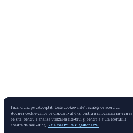
Făcând clic pe „Acceptați toate cookie-urile”, sunteți de acord cu
stocarea cookie-urilor pe dispozitivul dvs. pentru a îmbunătăți navigarea
pe site, pentru a analiza utilizarea site-ului și pentru a ajuta eforturile
noastre de marketing.
Află mai multe și gestionează.