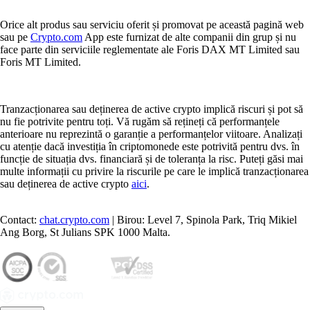
Orice alt produs sau serviciu oferit și promovat pe această pagină web
sau pe
Crypto.com
App este furnizat de alte companii din grup și nu
face parte din serviciile reglementate ale Foris DAX MT Limited sau
Foris MT Limited.
Tranzacționarea sau deținerea de active crypto implică riscuri și pot să
nu fie potrivite pentru toți. Vă rugăm să rețineți că performanțele
anterioare nu reprezintă o garanție a performanțelor viitoare. Analizați
cu atenție dacă investiția în criptomonede este potrivită pentru dvs. în
funcție de situația dvs. financiară și de toleranța la risc. Puteți găsi mai
multe informații cu privire la riscurile pe care le implică tranzacționarea
sau deținerea de active crypto
aici
.
Contact:
chat.crypto.com
| Birou: Level 7, Spinola Park, Triq Mikiel
Ang Borg, St Julians SPK 1000 Malta.