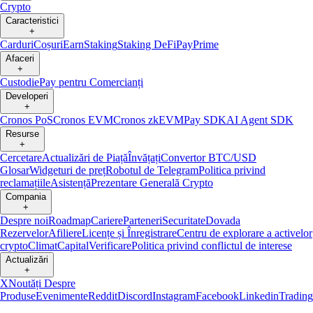
Crypto
Caracteristici
+
Carduri
Coșuri
Earn
Staking
Staking DeFi
Pay
Prime
Afaceri
+
Custodie
Pay pentru Comercianți
Developeri
+
Cronos PoS
Cronos EVM
Cronos zkEVM
Pay SDK
AI Agent SDK
Resurse
+
Cercetare
Actualizări de Piață
Învățați
Convertor BTC/USD
Glosar
Widgeturi de preț
Robotul de Telegram
Politica privind
reclamațiile
Asistență
Prezentare Generală Crypto
Compania
+
Despre noi
Roadmap
Cariere
Parteneri
Securitate
Dovada
Rezervelor
Afiliere
Licențe și Înregistrare
Centru de explorare a activelor
crypto
Climat
Capital
Verificare
Politica privind conflictul de interese
Actualizări
+
X
Noutăți Despre
Produse
Evenimente
Reddit
Discord
Instagram
Facebook
Linkedin
Tradin