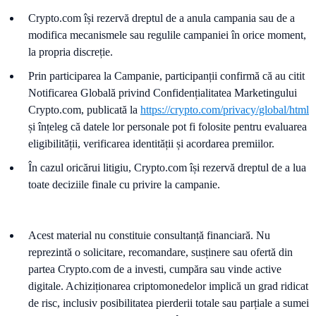
Crypto.com își rezervă dreptul de a anula campania sau de a
modifica mecanismele sau regulile campaniei în orice moment,
la propria discreție.
Prin participarea la Campanie, participanții confirmă că au citit
Notificarea Globală privind Confidențialitatea Marketingului
Crypto.com, publicată la
https://crypto.com/privacy/global/html
și înțeleg că datele lor personale pot fi folosite pentru evaluarea
eligibilității, verificarea identității și acordarea premiilor.
În cazul oricărui litigiu, Crypto.com își rezervă dreptul de a lua
toate deciziile finale cu privire la campanie.
Acest material nu constituie consultanță financiară. Nu
reprezintă o solicitare, recomandare, susținere sau ofertă din
partea Crypto.com de a investi, cumpăra sau vinde active
digitale. Achiziționarea criptomonedelor implică un grad ridicat
de risc, inclusiv posibilitatea pierderii totale sau parțiale a sumei