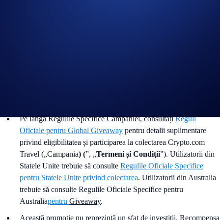
Alătură-te pe Telegram
și discută cu comunitatea Crypto.com
Ghid pentru
finalizarea verificării contului
Ghid pentru
Crypto.com Travel
Află mai multe despre Level Up
Informații importante:
Pe lângă Regulile Specifice Campaniei, consultați
Reguli
Oficiale pentru Global Giveaway
pentru detalii suplimentare
privind eligibilitatea și participarea la colectarea Crypto.com
Travel („Campania
) (
”, „
Termeni și Condiții
”). Utilizatorii din
Statele Unite trebuie să consulte
Regulile Oficiale Specifice
pentru Statele Unite privind colectarea
. Utilizatorii din Australia
trebuie să consulte Regulile Oficiale Specifice pentru
Australia
pentru
Giveaway
.
Această promoție nu reprezintă un sfat de investiții. Recompensa