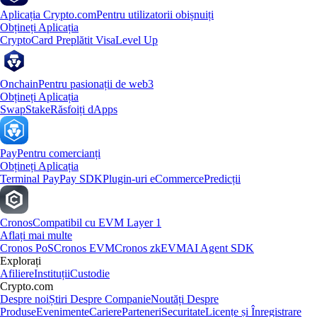
Aplicația Crypto.com
Pentru utilizatorii obișnuiți
Obțineți Aplicația
Crypto
Card Preplătit Visa
Level Up
Onchain
Pentru pasionații de web3
Obțineți Aplicația
Swap
Stake
Răsfoiți dApps
Pay
Pentru comercianți
Obțineți Aplicația
Terminal Pay
Pay SDK
Plugin-uri eCommerce
Predicții
Cronos
Compatibil cu EVM Layer 1
Aflați mai multe
Cronos PoS
Cronos EVM
Cronos zkEVM
AI Agent SDK
Explorați
Afiliere
Instituții
Custodie
Crypto.com
Despre noi
Știri Despre Companie
Noutăți Despre
Produse
Evenimente
Cariere
Parteneri
Securitate
Licențe și Înregistrare