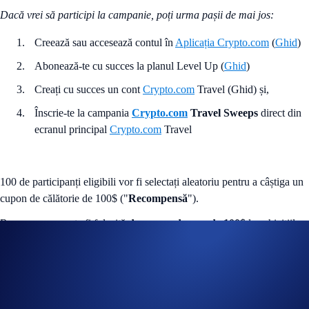
Dacă vrei să participi la campanie, poți urma pașii de mai jos:
Creează sau accesează contul în
Aplicația Crypto.com
(
Ghid
)
Abonează-te cu succes la planul Level Up (
Ghid
)
Creați cu succes un cont
Crypto.com
Travel (Ghid
) și,
Înscrie-te la campania
Crypto.com
Travel Sweeps
direct din
ecranul principal
Crypto.com
Travel
100 de participanți eligibili vor fi selectați aleatoriu pentru a câștiga un
cupon de călătorie de 100$ ("
Recompensă
").
Recompensa poate fi folosită
doar
ca
reducere de 100$
la achizițiile
efectuate pe
Crypto.com
Travel
în termen de
30 de zile
de la
distribuire!
Linkuri utile: