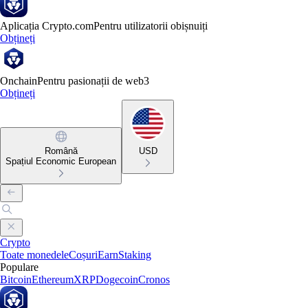
Aplicația Crypto.com
Pentru utilizatorii obișnuiți
Obțineți
Onchain
Pentru pasionații de web3
Obțineți
Română
USD
Spațiul Economic European
Crypto
Toate monedele
Coșuri
Earn
Staking
Populare
Bitcoin
Ethereum
XRP
Dogecoin
Cronos