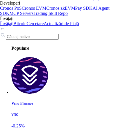
Developeri
Cronos PoS
Cronos EVM
Cronos zkEVM
Pay SDK
AI Agent
SDK
MCP Servers
Trading Skill Repo
Învățați
Învățați
Bitcoin
Cercetare
Actualizări de Piață
Populare
Veno Finance
VNO
-0.25%