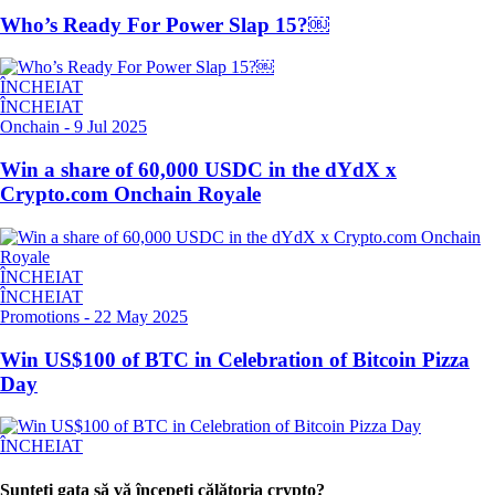
Who’s Ready For Power Slap 15?￼
ÎNCHEIAT
ÎNCHEIAT
Onchain
-
9 Jul 2025
Win a share of 60,000 USDC in the dYdX x
Crypto.com Onchain Royale
ÎNCHEIAT
ÎNCHEIAT
Promotions
-
22 May 2025
Win US$100 of BTC in Celebration of Bitcoin Pizza
Day
ÎNCHEIAT
Sunteți gata să vă începeți călătoria crypto?