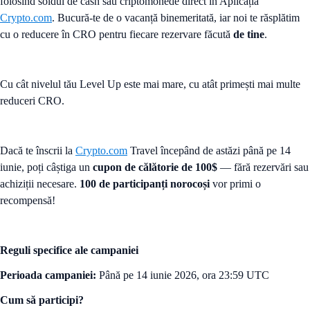
folosind soldul de cash sau criptomonede direct în Aplicația
Crypto.com
. Bucură-te de o vacanță binemeritată, iar noi te răsplătim
cu o reducere în CRO pentru fiecare rezervare făcută
de tine
.
Cu cât nivelul tău Level Up este mai mare, cu atât primești mai multe
reduceri CRO.
Dacă te înscrii la
Crypto.com
Travel începând de astăzi până pe 14
iunie, poți câștiga un
cupon de călătorie de 100$
— fără rezervări sau
achiziții necesare.
100 de participanți norocoși
vor primi o
recompensă!
Reguli specifice ale campaniei
Perioada campaniei:
Până pe 14 iunie 2026, ora 23:59 UTC
Cum să participi?