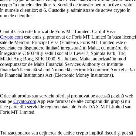
crypto în numele clienților; 5. Servicii de transfer pentru active crypto
în numele clienților; și 6. Custodie și administrare de active crypto în
numele clienților.
Contul Cash este furnizat de Foris MT Limited. Cardul Visa
Crypto.com
este emis și promovat de Foris MT Limited în baza licenței
sale de Membru Principal Visa (Emitere). Foris MT Limited este o
societate cu răspundere limitată înregistrată în Malta, cu numărul de
înregistrare C 90348 și sediul social la Level 7, Spinola Park, Triq
Mikiel Ang Borg, SPK 1000, St. Julians, Malta, autorizată în mod
corespunzător de Malta Financial Services Authority ca instituție
financiară licențiată să emită monedă electronică conform Anexei a 3-a
la Financial Institutions Act (Electronic Money Institutions).
Orice alt produs sau serviciu oferit și promovat pe această pagină web
sau pe
Crypto.com
App este furnizat de alte companii din grup și nu
face parte din serviciile reglementate ale Foris DAX MT Limited sau
Foris MT Limited.
Tranzacționarea sau deținerea de active crypto implică riscuri și pot să