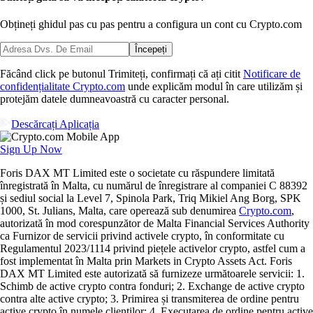
Obțineți ghidul pas cu pas pentru a configura
un cont cu Crypto.com
Începeți
Făcând click pe butonul Trimiteți, confirmați că ați citit
Notificare de
confidențialitate Crypto.com
unde explicăm modul în care utilizăm și
protejăm datele dumneavoastră cu caracter personal.
Descărcați Aplicația
Sign Up Now
Foris DAX MT Limited este o societate cu răspundere limitată
înregistrată în Malta, cu numărul de înregistrare al companiei C 88392
și sediul social la Level 7, Spinola Park, Triq Mikiel Ang Borg, SPK
1000, St. Julians, Malta, care operează sub denumirea
Crypto.com
,
autorizată în mod corespunzător de Malta Financial Services Authority
ca Furnizor de servicii privind activele crypto, în conformitate cu
Regulamentul 2023/1114 privind piețele activelor crypto, astfel cum a
fost implementat în Malta prin Markets in Crypto Assets Act. Foris
DAX MT Limited este autorizată să furnizeze următoarele servicii: 1.
Schimb de active crypto contra fonduri; 2. Exchange de active crypto
contra alte active crypto; 3. Primirea și transmiterea de ordine pentru
active crypto în numele clienților; 4. Executarea de ordine pentru active