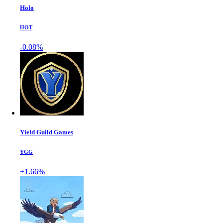
Holo
HOT
-0.08%
Yield Guild Games
YGG
+1.66%