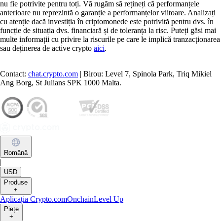
nu fie potrivite pentru toți. Vă rugăm să rețineți că performanțele
anterioare nu reprezintă o garanție a performanțelor viitoare. Analizați
cu atenție dacă investiția în criptomonede este potrivită pentru dvs. în
funcție de situația dvs. financiară și de toleranța la risc. Puteți găsi mai
multe informații cu privire la riscurile pe care le implică tranzacționarea
sau deținerea de active crypto
aici
.
Contact:
chat.crypto.com
| Birou: Level 7, Spinola Park, Triq Mikiel
Ang Borg, St Julians SPK 1000 Malta.
Română
|
USD
Produse
+
Aplicația Crypto.com
Onchain
Level Up
Piețe
+