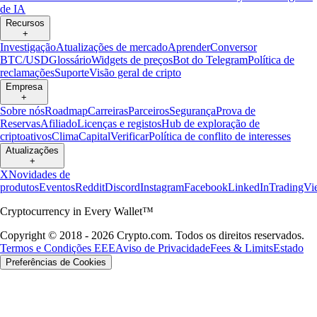
de IA
Recursos
+
Investigação
Atualizações de mercado
Aprender
Conversor
BTC/USD
Glossário
Widgets de preços
Bot do Telegram
Política de
reclamações
Suporte
Visão geral de cripto
Empresa
+
Sobre nós
Roadmap
Carreiras
Parceiros
Segurança
Prova de
Reservas
Afiliado
Licenças e registos
Hub de exploração de
criptoativos
Clima
Capital
Verificar
Política de conflito de interesses
Atualizações
+
X
Novidades de
produtos
Eventos
Reddit
Discord
Instagram
Facebook
LinkedIn
TradingVi
Cryptocurrency in Every Wallet™
Copyright © 2018 - 2026 Crypto.com. Todos os direitos reservados.
Termos e Condições EEE
Aviso de Privacidade
Fees & Limits
Estado
Preferências de Cookies