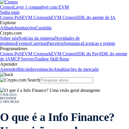
Cronos
Layer 1 compatível com EVM
Saiba mais
Cronos PoS
EVM Cronos
zkEVM Cronos
SDK do agente de IA
Explorar
Afiliado
Instituições
Custódia
Crypto.com
Sobre nós
Notícias da empresa
Novidades de
produtos
Eventos
Carreiras
Parceiros
Segurança
Licenças e registo
Programadores
Cronos PoS
EVM Cronos
zkEVM Cronos
SDK do Pay
SDK do agente
de IA
MCP Servers
Trading Skill Repo
Aprender
Aprender
Bitcoin
Investigação
Atualizações de mercado
3 FEB 2025
|
BEGINNER
|
1
MIN READ
O que é a Info Finance?