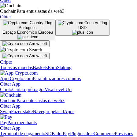
Obter
Onchain
Para entusiastas da web3
Obter
Português
USD
Espaço Económico Europeu
Cripto
Todas as moedas
Baskets
Earn
Staking
App Crypto.com
Para utilizadores comuns
Obter App
Cripto
Cartão pré-pago Visa
Level Up
Onchain
Para entusiastas da web3
Obter App
Swap
Fazer stake
Navegar pelas dApps
Pay
Para merchants
Obter App
Terminal de pagamento
SDK do Pay
Plugins de eCommerce
Previsões