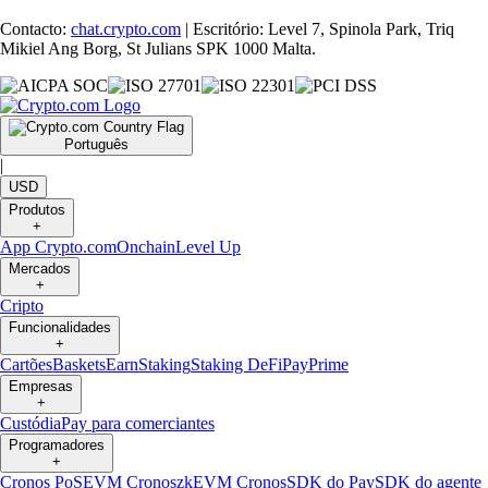
Contacto:
chat.crypto.com
| Escritório: Level 7, Spinola Park, Triq
Mikiel Ang Borg, St Julians SPK 1000 Malta.
Português
|
USD
Produtos
+
App Crypto.com
Onchain
Level Up
Mercados
+
Cripto
Funcionalidades
+
Cartões
Baskets
Earn
Staking
Staking DeFi
Pay
Prime
Empresas
+
Custódia
Pay para comerciantes
Programadores
+
Cronos PoS
EVM Cronos
zkEVM Cronos
SDK do Pay
SDK do agente