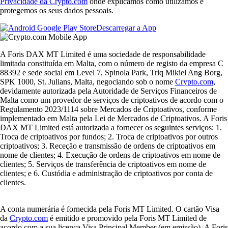
Privacidade da Crypto.com
onde explicamos como utilizamos e
protegemos os seus dados pessoais.
Descarregar a App
A Foris DAX MT Limited é uma sociedade de responsabilidade
limitada constituída em Malta, com o número de registo da empresa C
88392 e sede social em Level 7, Spinola Park, Triq Mikiel Ang Borg,
SPK 1000, St. Julians, Malta, negociando sob o nome
Crypto.com
,
devidamente autorizada pela Autoridade de Serviços Financeiros de
Malta como um provedor de serviços de criptoativos de acordo com o
Regulamento 2023/1114 sobre Mercados de Criptoativos, conforme
implementado em Malta pela Lei de Mercados de Criptoativos. A Foris
DAX MT Limited está autorizada a fornecer os seguintes serviços: 1.
Troca de criptoativos por fundos; 2. Troca de criptoativos por outros
criptoativos; 3. Receção e transmissão de ordens de criptoativos em
nome de clientes; 4. Execução de ordens de criptoativos em nome de
clientes; 5. Serviços de transferência de criptoativos em nome de
clientes; e 6. Custódia e administração de criptoativos por conta de
clientes.
A conta numerária é fornecida pela Foris MT Limited. O cartão Visa
da
Crypto.com
é emitido e promovido pela Foris MT Limited de
acordo com a sua licença Visa Principal Member (em emissão). A Foris