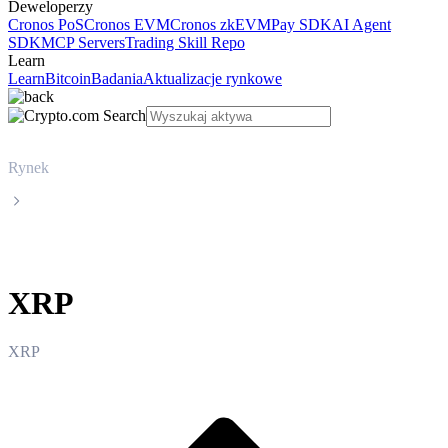
Deweloperzy
Cronos PoS
Cronos EVM
Cronos zkEVM
Pay SDK
AI Agent
SDK
MCP Servers
Trading Skill Repo
Learn
Learn
Bitcoin
Badania
Aktualizacje rynkowe
Rynek
XRP
XRP
XRP