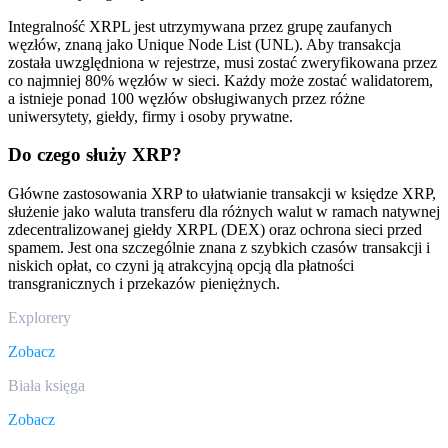
Integralność XRPL jest utrzymywana przez grupę zaufanych
węzłów, znaną jako Unique Node List (UNL). Aby transakcja
została uwzględniona w rejestrze, musi zostać zweryfikowana przez
co najmniej 80% węzłów w sieci. Każdy może zostać walidatorem,
a istnieje ponad 100 węzłów obsługiwanych przez różne
uniwersytety, giełdy, firmy i osoby prywatne.
Do czego służy XRP?
Główne zastosowania XRP to ułatwianie transakcji w księdze XRP,
służenie jako waluta transferu dla różnych walut w ramach natywnej
zdecentralizowanej giełdy XRPL (DEX) oraz ochrona sieci przed
spamem. Jest ona szczególnie znana z szybkich czasów transakcji i
niskich opłat, co czyni ją atrakcyjną opcją dla płatności
transgranicznych i przekazów pieniężnych.
Explorery
Zobacz
Biała księga
Zobacz