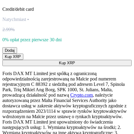
Credit/debit card
Natychmiast
•
2.99%
0% opłat przez pierwsze 30 dni
Dodaj
Kup XRP
Kup XRP
Foris DAX MT Limited jest spółką z ograniczoną
odpowiedzialnością zarejestrowaną na Malcie pod numerem
rejestracyjnym C 88392 z siedzibą pod adresem Level 7, Spinola
Park, Triq Mikiel Ang Borg, SPK 1000, St. Julians, Malta,
prowadzącą działalność pod nazwą
Crypto.com
, należycie
autoryzowaną przez Malta Financial Services Authority jako
dostawca usług w zakresie aktywów kryptograficznych zgodnie z
rozporządzeniem 2023/1114 w sprawie rynków kryptowaktywów
wdrożonym na Malcie przez ustawę o rynkach kryptoaktywów.
Foris DAX MT Limited jest upoważniony do świadczenia
następujących usług: 1. Wymiana kryptoaktywów na środki; 2.
Wymiana kryptoaktywów na inne aktywa kryptograficzne; 3.