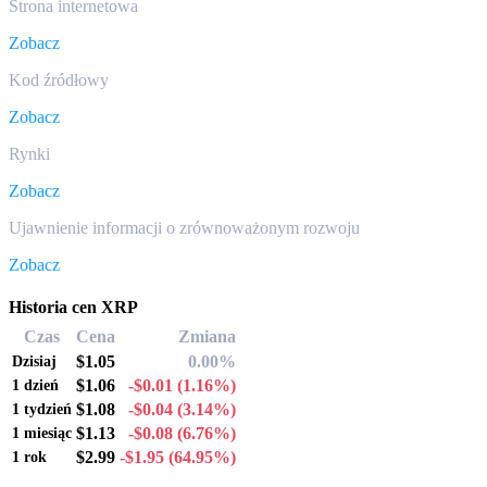
Strona internetowa
Zobacz
Kod źródłowy
Zobacz
Rynki
Zobacz
Ujawnienie informacji o zrównoważonym rozwoju
Zobacz
Historia cen XRP
Czas
Cena
Zmiana
$1.05
0.00%
Dzisiaj
$1.06
-$0.01
(1.16%)
1 dzień
$1.08
-$0.04
(3.14%)
1 tydzień
$1.13
-$0.08
(6.76%)
1 miesiąc
$2.99
-$1.95
(64.95%)
1 rok