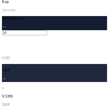
Kup
Sprzedaj
Jednorazowo
USD
XRP
≈
9.5399
XRP