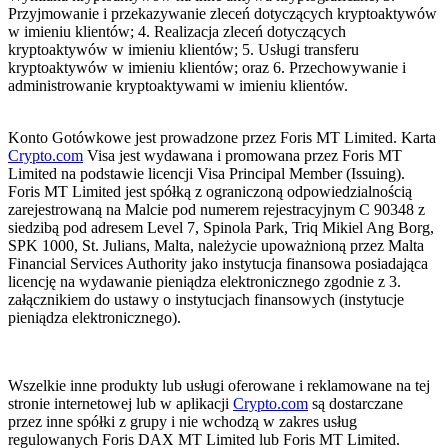
Przyjmowanie i przekazywanie zleceń dotyczących kryptoaktywów
w imieniu klientów; 4. Realizacja zleceń dotyczących
kryptoaktywów w imieniu klientów; 5. Usługi transferu
kryptoaktywów w imieniu klientów; oraz 6. Przechowywanie i
administrowanie kryptoaktywami w imieniu klientów.
Konto Gotówkowe jest prowadzone przez Foris MT Limited. Karta
Crypto.com
Visa jest wydawana i promowana przez Foris MT
Limited na podstawie licencji Visa Principal Member (Issuing).
Foris MT Limited jest spółką z ograniczoną odpowiedzialnością
zarejestrowaną na Malcie pod numerem rejestracyjnym C 90348 z
siedzibą pod adresem Level 7, Spinola Park, Triq Mikiel Ang Borg,
SPK 1000, St. Julians, Malta, należycie upoważnioną przez Malta
Financial Services Authority jako instytucja finansowa posiadająca
licencję na wydawanie pieniądza elektronicznego zgodnie z 3.
załącznikiem do ustawy o instytucjach finansowych (instytucje
pieniądza elektronicznego).
Wszelkie inne produkty lub usługi oferowane i reklamowane na tej
stronie internetowej lub w aplikacji
Crypto.com
są dostarczane
przez inne spółki z grupy i nie wchodzą w zakres usług
regulowanych Foris DAX MT Limited lub Foris MT Limited.