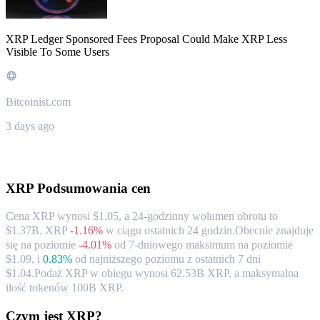
XRP Ledger Sponsored Fees Proposal Could Make XRP Less
Visible To Some Users
Bitcoinist.com
3 days ago
O XRP
XRP
Podsumowania cen
Cena XRP wynosi $1.05, a 24-godzinny wolumen obrotu to
$1.37B. XRP
-1.16%
w ciągu ostatnich 24 godzin.
Obecnie znajduje
się na poziomie
-4.01%
od 7-dniowego maksimum na poziomie
$1.09,
i
0.83%
od najniższego poziomu z ostatnich 7 dni
$1.04.
Podaż XRP w obiegu wynosi 62.53B XRP, a maksymalna
ilość tokenów 100B XRP.
Czym jest XRP?