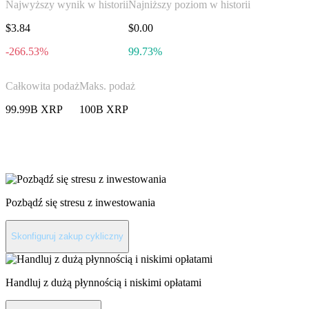
Najwyższy wynik w historii
Najniższy poziom w historii
$3.84
$0.00
-266.53%
99.73%
Całkowita podaż
Maks. podaż
99.99B XRP
100B XRP
Zainwestuj w XRP
Pozbądź się stresu z inwestowania
Skonfiguruj zakup cykliczny
Handluj z dużą płynnością i niskimi opłatami