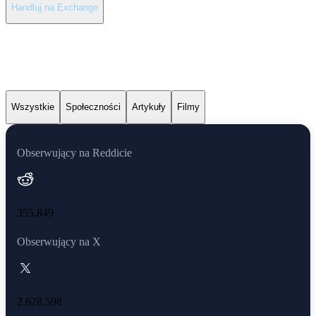
Handluj na Exchange
Najnowsze wiadomości o
XRP
Wszystkie
Społeczności
Artykuły
Filmy
Obserwujący na Reddicie
355,849
Obserwujący na X
2,628,598