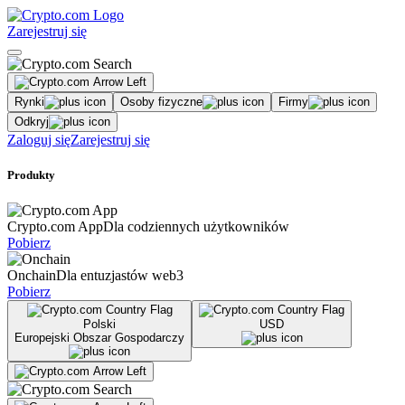
Zarejestruj się
Rynki
Osoby fizyczne
Firmy
Odkryj
Zaloguj się
Zarejestruj się
Produkty
Crypto.com App
Dla codziennych użytkowników
Pobierz
Onchain
Dla entuzjastów web3
Pobierz
Polski
USD
Europejski Obszar Gospodarczy