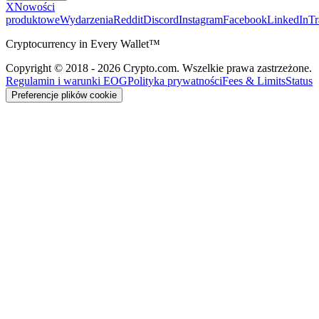
X
Nowości
produktowe
Wydarzenia
Reddit
Discord
Instagram
Facebook
LinkedIn
T
Cryptocurrency in Every Wallet™
Copyright © 2018 - 2026 Crypto.com. Wszelkie prawa zastrzeżone.
Regulamin i warunki EOG
Polityka prywatności
Fees & Limits
Status
Preferencje plików cookie