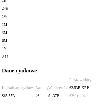
1H
24H
1W
1M
3M
6M
1Y
ALL
Dane rynkowe
Podaż w obiegu
Kapitalizacja rynkowa
Ranking
Wolumen 24h
62.53B XRP
$65.55B
#6
$1.37B
63% całości