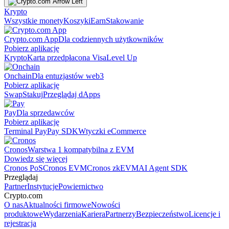
Krypto
Wszystkie monety
Koszyki
Earn
Stakowanie
Crypto.com App
Dla codziennych użytkowników
Pobierz aplikację
Krypto
Karta przedpłacona Visa
Level Up
Onchain
Dla entuzjastów web3
Pobierz aplikację
Swap
Stakuj
Przeglądaj dApps
Pay
Dla sprzedawców
Pobierz aplikację
Terminal Pay
Pay SDK
Wtyczki eCommerce
Cronos
Warstwa 1 kompatybilna z EVM
Dowiedz się więcej
Cronos PoS
Cronos EVM
Cronos zkEVM
AI Agent SDK
Przeglądaj
Partner
Instytucje
Powiernictwo
Crypto.com
O nas
Aktualności firmowe
Nowości
produktowe
Wydarzenia
Kariera
Partnerzy
Bezpieczeństwo
Licencje i
rejestracja