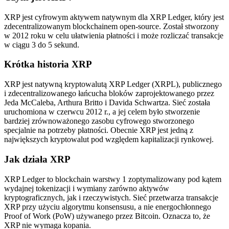
XRP jest cyfrowym aktywem natywnym dla XRP Ledger, który jest
zdecentralizowanym blockchainem open-source. Został stworzony
w 2012 roku w celu ułatwienia płatności i może rozliczać transakcje
w ciągu 3 do 5 sekund.
Krótka historia XRP
XRP jest natywną kryptowalutą XRP Ledger (XRPL), publicznego
i zdecentralizowanego łańcucha bloków zaprojektowanego przez
Jeda McCaleba, Arthura Britto i Davida Schwartza. Sieć została
uruchomiona w czerwcu 2012 r., a jej celem było stworzenie
bardziej zrównoważonego zasobu cyfrowego stworzonego
specjalnie na potrzeby płatności. Obecnie XRP jest jedną z
największych kryptowalut pod względem kapitalizacji rynkowej.
Jak działa XRP
XRP Ledger to blockchain warstwy 1 zoptymalizowany pod kątem
wydajnej tokenizacji i wymiany zarówno aktywów
kryptograficznych, jak i rzeczywistych. Sieć przetwarza transakcje
XRP przy użyciu algorytmu konsensusu, a nie energochłonnego
Proof of Work (PoW) używanego przez Bitcoin. Oznacza to, że
XRP nie wymaga kopania.