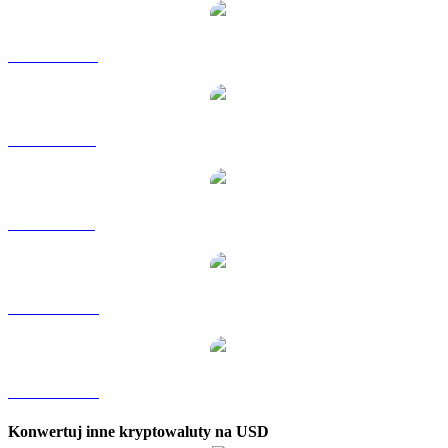
XRP na HKD
XRP na RUB
XRP na SGD
XRP na TWD
XRP na KRW
Konwertuj inne kryptowaluty na USD