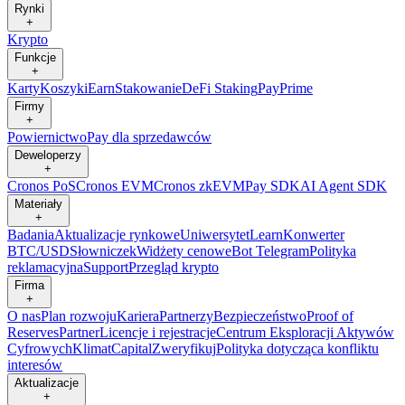
Rynki
+
Krypto
Funkcje
+
Karty
Koszyki
Earn
Stakowanie
DeFi Staking
Pay
Prime
Firmy
+
Powiernictwo
Pay dla sprzedawców
Deweloperzy
+
Cronos PoS
Cronos EVM
Cronos zkEVM
Pay SDK
AI Agent SDK
Materiały
+
Badania
Aktualizacje rynkowe
Uniwersytet
Learn
Konwerter
BTC/USD
Słowniczek
Widżety cenowe
Bot Telegram
Polityka
reklamacyjna
Support
Przegląd krypto
Firma
+
O nas
Plan rozwoju
Kariera
Partnerzy
Bezpieczeństwo
Proof of
Reserves
Partner
Licencje i rejestracje
Centrum Eksploracji Aktywów
Cyfrowych
Klimat
Capital
Zweryfikuj
Polityka dotycząca konfliktu
interesów
Aktualizacje
+