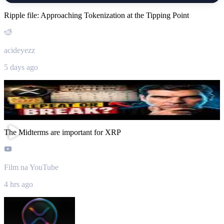
Ripple file: Approaching Tokenization at the Tipping Point
acideyezz
5 days ago
The Midterms are important for XRP
Film na YouTube
4 hrs ago