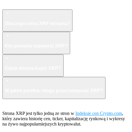
XRP FAQ
Dlaczego cena XRP wzrasta?
Kto posiada najwięcej XRP?
Gdzie można kupić XRP?
W jakim portfelu mogę przechowywać XRP?
Strona XRP jest tylko jedną ze stron w
Indeksie cen Crypto.com
,
który zawiera historię cen, ticker, kapitalizację rynkową i wykresy
na żywo najpopularniejszych kryptowalut.