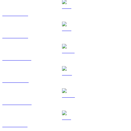
BTC na USD
ETH na USD
USDT na USD
BNB na USD
USDC na USD
SOL na USD