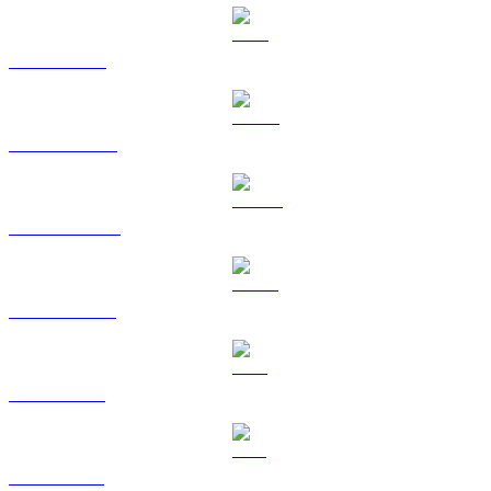
TRX na USD
HYPE na USD
DOGE na USD
USDS na USD
LEO na USD
ZEC na USD