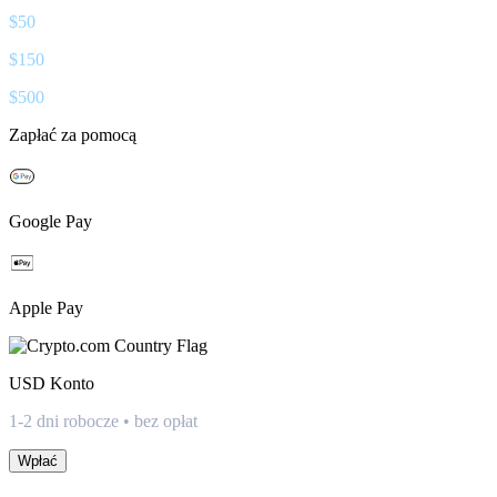
$
50
$
150
$
500
Zapłać za pomocą
Google Pay
Apple Pay
USD
Konto
1-2 dni robocze • bez opłat
Wpłać