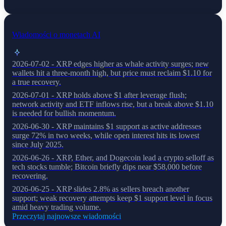
Wiadomości o monetach AI
2026-07-02 - XRP edges higher as whale activity surges; new
wallets hit a three-month high, but price must reclaim $1.10 for
a true recovery.
2026-07-01 - XRP holds above $1 after leverage flush;
network activity and ETF inflows rise, but a break above $1.10
is needed for bullish momentum.
2026-06-30 - XRP maintains $1 support as active addresses
surge 72% in two weeks, while open interest hits its lowest
since July 2025.
2026-06-26 - XRP, Ether, and Dogecoin lead a crypto selloff as
tech stocks tumble; Bitcoin briefly dips near $58,000 before
recovering.
2026-06-25 - XRP slides 2.8% as sellers breach another
support; weak recovery attempts keep $1 support level in focus
amid heavy trading volume.
Przeczytaj najnowsze wiadomości