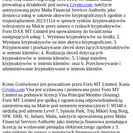
prowadzącą działalność pod nazwą
Crypto.com
, należycie
autoryzowaną przez Malta Financial Services Authority jako
dostawca usług w zakresie aktywów kryptograficznych zgodnie z
rozporządzeniem 2023/1114 w sprawie rynków kryptowaktywów
wdrożonym na Malcie przez ustawę o rynkach kryptoaktywów.
Foris DAX MT Limited jest upoważniony do świadczenia
następujących usług: 1. Wymiana kryptoaktywów na środki; 2.
Wymiana kryptoaktywów na inne aktywa kryptograficzne; 3.
Przyjmowanie i przekazywanie zleceń dotyczących kryptoaktywów
w imieniu klientów; 4. Realizacja zleceń dotyczących
kryptoaktywów w imieniu klientów; 5. Usługi transferu
kryptoaktywów w imieniu klientów; oraz 6. Przechowywanie i
administrowanie kryptoaktywami w imieniu klientów.
Konto Gotówkowe jest prowadzone przez Foris MT Limited. Karta
Crypto.com
Visa jest wydawana i promowana przez Foris MT
Limited na podstawie licencji Visa Principal Member (Issuing).
Foris MT Limited jest spółką z ograniczoną odpowiedzialnością
zarejestrowaną na Malcie pod numerem rejestracyjnym C 90348 z
siedzibą pod adresem Level 7, Spinola Park, Triq Mikiel Ang Borg,
SPK 1000, St. Julians, Malta, należycie upoważnioną przez Malta
Financial Services Authority jako instytucja finansowa posiadająca
licencję na wydawanie pieniądza elektronicznego zgodnie z 3.
załącznikiem do ustawy o instytucjach finansowych (instytucje