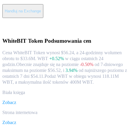
Handluj na Exchange
O WhiteBIT Token
WhiteBIT Token
Podsumowania cen
Cena WhiteBIT Token wynosi $56.24, a 24-godzinny wolumen
obrotu to $33.6M. WBT
+0.52%
w ciągu ostatnich 24
godzin.
Obecnie znajduje się na poziomie
-0.50%
od 7-dniowego
maksimum na poziomie $56.52,
i
3.94%
od najniższego poziomu z
ostatnich 7 dni $54.11.
Podaż WBT w obiegu wynosi 118.11M
WBT, a maksymalna ilość tokenów 400M WBT.
Biała księga
Zobacz
Strona internetowa
Zobacz