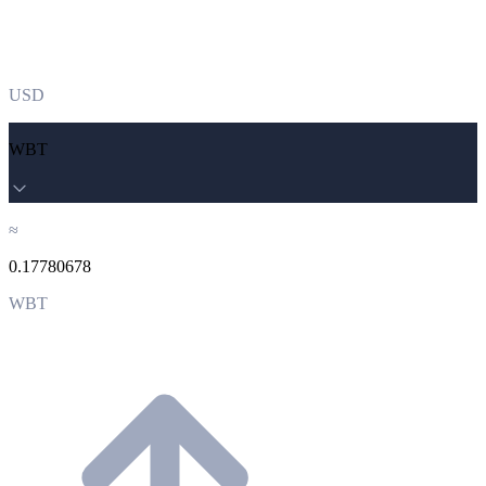
USD
WBT
≈
0.17780678
WBT