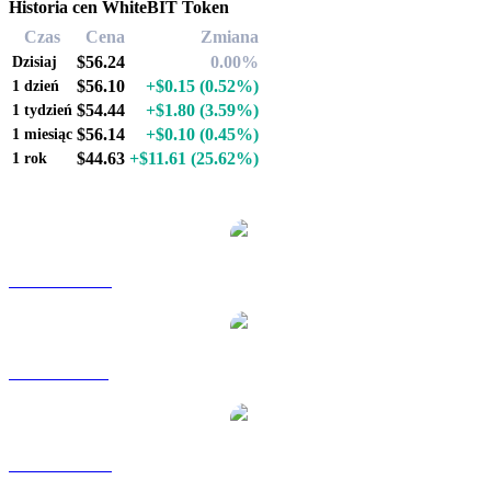
Historia cen WhiteBIT Token
Czas
Cena
Zmiana
$56.24
0.00%
Dzisiaj
$56.10
+$0.15
(0.52%)
1 dzień
$54.44
+$1.80
(3.59%)
1 tydzień
$56.14
+$0.10
(0.45%)
1 miesiąc
$44.63
+$11.61
(25.62%)
1 rok
Popularne pary konwersji WhiteBIT Token
WBT na AUD
WBT na BRL
WBT na CAD