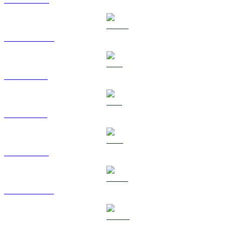
USDC na USD
XRP na USD
SOL na USD
TRX na USD
HYPE na USD