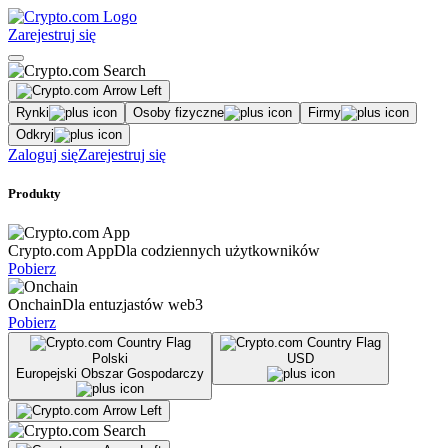
Zarejestruj się
Rynki
Osoby fizyczne
Firmy
Odkryj
Zaloguj się
Zarejestruj się
Produkty
Crypto.com App
Dla codziennych użytkowników
Pobierz
Onchain
Dla entuzjastów web3
Pobierz
Polski
USD
Europejski Obszar Gospodarczy