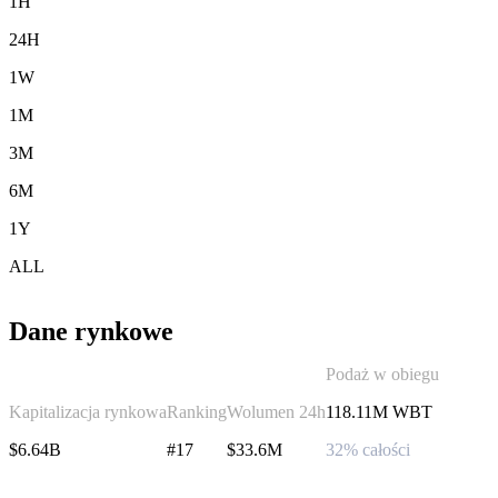
1H
24H
1W
1M
3M
6M
1Y
ALL
Dane rynkowe
Podaż w obiegu
Kapitalizacja rynkowa
Ranking
Wolumen 24h
118.11M WBT
$6.64B
#17
$33.6M
32% całości