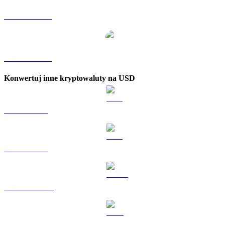
WBT na TWD
WBT na KRW
Konwertuj inne kryptowaluty na USD
BTC na USD
ETH na USD
USDT na USD
BNB na USD