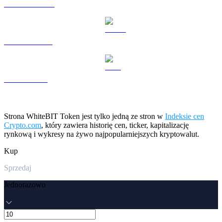
DOGE na USD
USDS na USD
LEO na USD
Strona WhiteBIT Token jest tylko jedną ze stron w
Indeksie cen
Crypto.com
, który zawiera historię cen, ticker, kapitalizację
rynkową i wykresy na żywo najpopularniejszych kryptowalut.
Kup
Sprzedaj
Jednorazowo