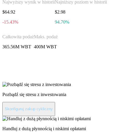
Najwyższy wynik w historii
Najniższy poziom w historii
$64.92
$2.98
-15.43%
94.70%
Całkowita podaż
Maks. podaż
365.56M WBT
400M WBT
Zainwestuj w WhiteBIT
Token
Pozbądź się stresu z inwestowania
Skonfiguruj zakup cykliczny
Handluj z dużą płynnością i niskimi opłatami