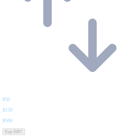
$
50
$
150
$
500
Kup WBT