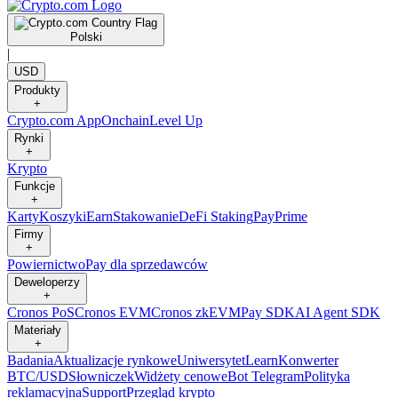
Polski
|
USD
Produkty
+
Crypto.com App
Onchain
Level Up
Rynki
+
Krypto
Funkcje
+
Karty
Koszyki
Earn
Stakowanie
DeFi Staking
Pay
Prime
Firmy
+
Powiernictwo
Pay dla sprzedawców
Deweloperzy
+
Cronos PoS
Cronos EVM
Cronos zkEVM
Pay SDK
AI Agent SDK
Materiały
+
Badania
Aktualizacje rynkowe
Uniwersytet
Learn
Konwerter
BTC/USD
Słowniczek
Widżety cenowe
Bot Telegram
Polityka
reklamacyjna
Support
Przegląd krypto