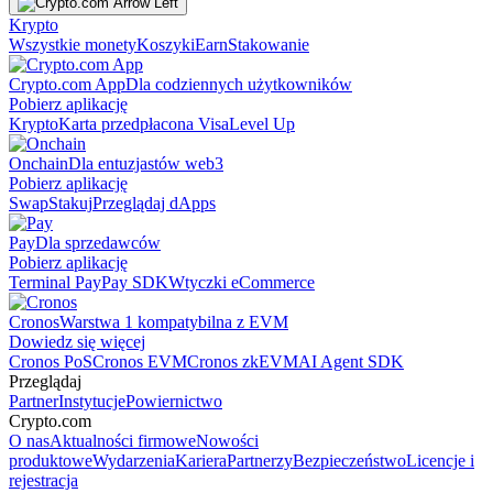
Krypto
Wszystkie monety
Koszyki
Earn
Stakowanie
Crypto.com App
Dla codziennych użytkowników
Pobierz aplikację
Krypto
Karta przedpłacona Visa
Level Up
Onchain
Dla entuzjastów web3
Pobierz aplikację
Swap
Stakuj
Przeglądaj dApps
Pay
Dla sprzedawców
Pobierz aplikację
Terminal Pay
Pay SDK
Wtyczki eCommerce
Cronos
Warstwa 1 kompatybilna z EVM
Dowiedz się więcej
Cronos PoS
Cronos EVM
Cronos zkEVM
AI Agent SDK
Przeglądaj
Partner
Instytucje
Powiernictwo
Crypto.com
O nas
Aktualności firmowe
Nowości
produktowe
Wydarzenia
Kariera
Partnerzy
Bezpieczeństwo
Licencje i
rejestracja