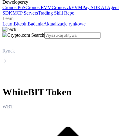
Deweloperzy
Cronos PoS
Cronos EVM
Cronos zkEVM
Pay SDK
AI Agent
SDK
MCP Servers
Trading Skill Repo
Learn
Learn
Bitcoin
Badania
Aktualizacje rynkowe
Rynek
WhiteBIT Token
WhiteBIT Token
WBT