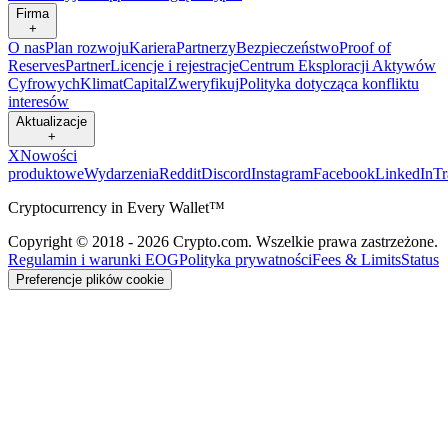
Firma
+
O nas
Plan rozwoju
Kariera
Partnerzy
Bezpieczeństwo
Proof of
Reserves
Partner
Licencje i rejestracje
Centrum Eksploracji Aktywów
Cyfrowych
Klimat
Capital
Zweryfikuj
Polityka dotycząca konfliktu
interesów
Aktualizacje
+
X
Nowości
produktowe
Wydarzenia
Reddit
Discord
Instagram
Facebook
LinkedIn
T
Cryptocurrency in Every Wallet™
Copyright © 2018 - 2026 Crypto.com. Wszelkie prawa zastrzeżone.
Regulamin i warunki EOG
Polityka prywatności
Fees & Limits
Status
Preferencje plików cookie