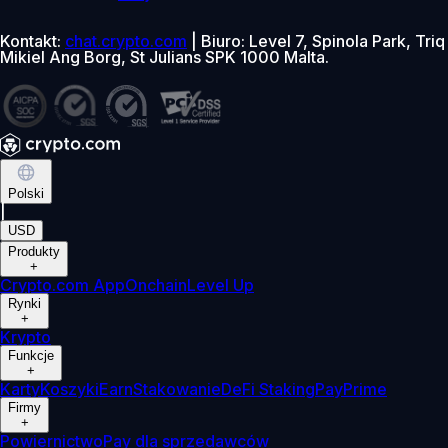
Kontakt:
chat.crypto.com
| Biuro: Level 7, Spinola Park, Triq
Mikiel Ang Borg, St Julians SPK 1000 Malta.
Polski
|
USD
Produkty
+
Crypto.com App
Onchain
Level Up
Rynki
+
Krypto
Funkcje
+
Karty
Koszyki
Earn
Stakowanie
DeFi Staking
Pay
Prime
Firmy
+
Powiernictwo
Pay dla sprzedawców