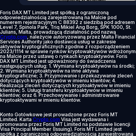
Foris DAX MT Limited jest spółką z ograniczoną
odpowiedzialnością zarejestrowaną na Malcie pod
numerem rejestracyjnym C 88392 z siedzibą pod adresem
Level 7, Spinola Park, Triq Mikiel Ang Borg, SPK 1000, St.
Julians, Malta, prowadzącą działalność pod nazwą
Crypto.com
, należycie autoryzowaną przez Malta Financial
Services Authority jako dostawca usług w zakresie
aktywów kryptograficznych zgodnie z rozporządzeniem
2023/1114 w sprawie rynków kryptowaktywów wdrożonym
na Malcie przez ustawę o rynkach kryptoaktywów. Foris
DAX MT Limited jest upoważniony do świadczenia
następujących usług: 1. Wymiana kryptoaktywów na środki;
2. Wymiana kryptoaktywów na inne aktywa
kryptograficzne; 3. Przyjmowanie i przekazywanie zleceń
dotyczących kryptoaktywów w imieniu klientów; 4.
Realizacja zleceń dotyczących kryptoaktywów w imieniu
klientów; 5. Usługi transferu kryptoaktywów w imieniu
klientów; oraz 6. Przechowywanie i administrowanie
kryptoaktywami w imieniu klientów.
Konto Gotówkowe jest prowadzone przez Foris MT
Limited. Karta
Crypto.com
Visa jest wydawana i
promowana przez Foris MT Limited na podstawie licencji
Visa Principal Member (Issuing). Foris MT Limited jest
spółką z ograniczoną odpowiedzialnością zarejestrowaną