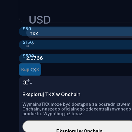
USD
$
50
TKX
$
150
≈
$
500
2.0766
TKX
Kup TKX
Eksploruj TKX w Onchain
WymainaTKX może być dostępna za pośrednictwem
Onchain, naszego oficjalnego zdecentralizowanego
produktu. Wypróbuj już teraz.
Eksploruj w Onchain