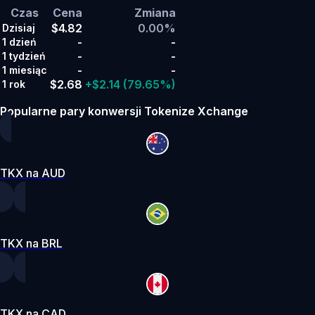
Czas
Cena
Zmiana
$4.82
0.00%
Dzisiaj
-
-
1 dzień
-
-
1 tydzień
-
-
1 miesiąc
$2.68
+$2.14
(79.65%)
1 rok
Popularne pary konwersji Tokenize Xchange
TKX na AUD
TKX na BRL
TKX na CAD