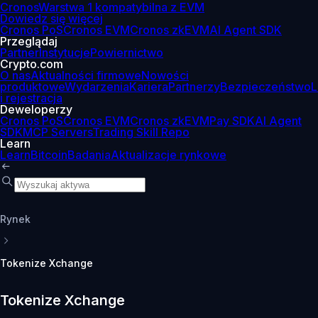
Cronos
Warstwa 1 kompatybilna z EVM
Dowiedz się więcej
Cronos PoS
Cronos EVM
Cronos zkEVM
AI Agent SDK
Przeglądaj
Partner
Instytucje
Powiernictwo
Crypto.com
O nas
Aktualności firmowe
Nowości
produktowe
Wydarzenia
Kariera
Partnerzy
Bezpieczeństwo
L
i rejestracja
Deweloperzy
Cronos PoS
Cronos EVM
Cronos zkEVM
Pay SDK
AI Agent
SDK
MCP Servers
Trading Skill Repo
Learn
Learn
Bitcoin
Badania
Aktualizacje rynkowe
Rynek
Tokenize Xchange
Tokenize Xchange