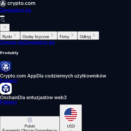
Zarejestruj się
Rynki
Osoby fizyczne
Firmy
Odkryj
Zaloguj się
Zarejestruj się
Produkty
Crypto.com App
Dla codziennych użytkowników
Pobierz
Onchain
Dla entuzjastów web3
Pobierz
Polski
USD
Europejski Obszar Gospodarczy