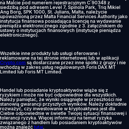
na Malcie pod numerem rejestracyjnym C 90348 z
siedzibą pod adresem Level 7, Spinola Park, Triq Mikiel
Ang Borg, SPK 1000, St. Julians, Malta, należycie
upoważnioną przez Malta Financial Services Authority jako
instytucja finansowa posiadająca licencję na wydawanie
pieniądza elektronicznego zgodnie z 3. załącznikiem do
ustawy o instytucjach finansowych (instytucje pieniądza
elektronicznego).
Wszelkie inne produkty lub usługi oferowane i
reklamowane na tej stronie internetowej lub w aplikacji
Crypto.com
są dostarczane przez inne spółki z grupy i nie
wchodzą w zakres usług regulowanych Foris DAX MT
Limited lub Foris MT Limited.
Handel lub posiadanie kryptoaktywów wiąże się z
ryzykiem i może nie być odpowiednie dla wszystkich.
Należy pamiętać, że wyniki osiągnięte w przeszłości nie
stanowią gwarancji przyszłych wyników. Należy dokładnie
rozważyć, czy inwestowanie w kryptoaktywa jest dla
Ciebie odpowiednie w świetle Twojej sytuacji finansowej i
tolerancji ryzyka. Więcej informacji na temat ryzyka
związanego z handlem lub posiadaniem kryptoaktywów
można znaleźć
tutaj
.