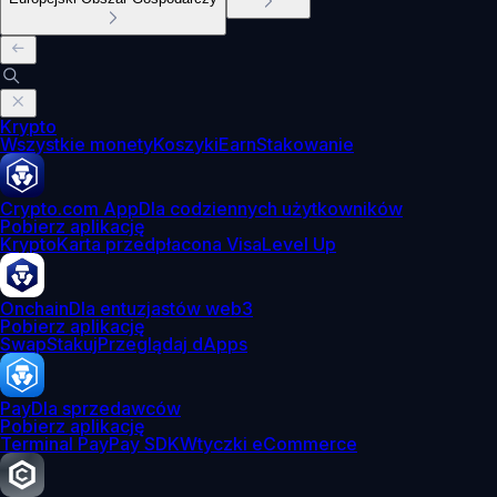
Krypto
Wszystkie monety
Koszyki
Earn
Stakowanie
Crypto.com App
Dla codziennych użytkowników
Pobierz aplikację
Krypto
Karta przedpłacona Visa
Level Up
Onchain
Dla entuzjastów web3
Pobierz aplikację
Swap
Stakuj
Przeglądaj dApps
Pay
Dla sprzedawców
Pobierz aplikację
Terminal Pay
Pay SDK
Wtyczki eCommerce