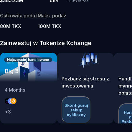
$385.23M
#84
100% całości
Całkowita podaż
Maks. podaż
80M TKX
100M TKX
Zainwestuj w Tokenize Xchange
Najczęściej handlowane
Big 3
Pozbądź się stresu z
Handl
inwestowania
płynno
4
Months
opłat
Skonfiguruj
zakup
+
3
Han
cykliczny
n
Exch