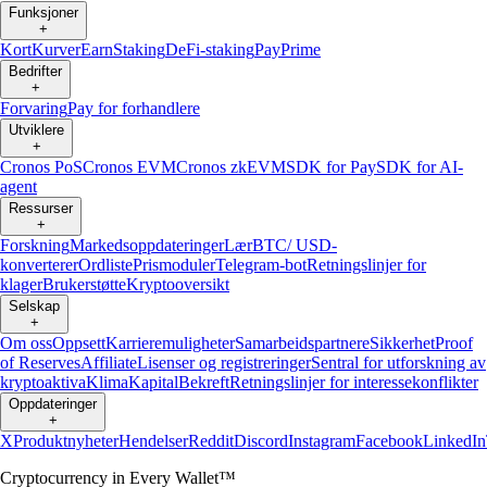
Funksjoner
+
Kort
Kurver
Earn
Staking
DeFi-staking
Pay
Prime
Bedrifter
+
Forvaring
Pay for forhandlere
Utviklere
+
Cronos PoS
Cronos EVM
Cronos zkEVM
SDK for Pay
SDK for AI-
agent
Ressurser
+
Forskning
Markedsoppdateringer
Lær
BTC/ USD-
konverterer
Ordliste
Prismoduler
Telegram-bot
Retningslinjer for
klager
Brukerstøtte
Kryptooversikt
Selskap
+
Om oss
Oppsett
Karrieremuligheter
Samarbeidspartnere
Sikkerhet
Proof
of Reserves
Affiliate
Lisenser og registreringer
Sentral for utforskning av
kryptoaktiva
Klima
Kapital
Bekreft
Retningslinjer for interessekonflikter
Oppdateringer
+
X
Produktnyheter
Hendelser
Reddit
Discord
Instagram
Facebook
LinkedIn
Cryptocurrency in Every Wallet™