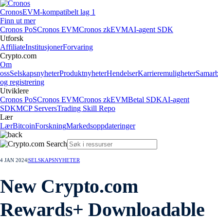
Cronos
EVM-kompatibelt lag 1
Finn ut mer
Cronos PoS
Cronos EVM
Cronos zkEVM
AI-agent SDK
Utforsk
Affiliate
Institusjoner
Forvaring
Crypto.com
Om
oss
Selskapsnyheter
Produktnyheter
Hendelser
Karrieremuligheter
Samarb
og registrering
Utviklere
Cronos PoS
Cronos EVM
Cronos zkEVM
Betal SDK
AI-agent
SDK
MCP Servers
Trading Skill Repo
Lær
Lær
Bitcoin
Forskning
Markedsoppdateringer
4 JAN 2024
|
SELSKAPSNYHETER
New Crypto.com
Rewards+ Downloadable