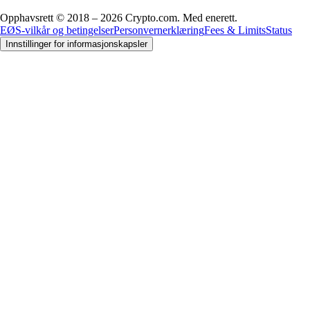
Opphavsrett © 2018 – 2026 Crypto.com. Med enerett.
EØS-vilkår og betingelser
Personvernerklæring
Fees & Limits
Status
Innstillinger for informasjonskapsler