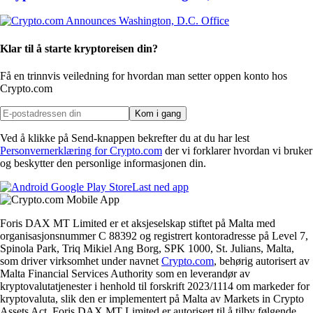
Klar til å starte kryptoreisen din?
Få en trinnvis veiledning for hvordan man setter opp
en konto hos
Crypto.com
Kom i gang
Ved å klikke på Send-knappen bekrefter du at du har lest
Personvernerklæring for Crypto.com
der vi forklarer hvordan vi bruker
og beskytter den personlige informasjonen din.
Last ned app
Foris DAX MT Limited er et aksjeselskap stiftet på Malta med
organisasjonsnummer C 88392 og registrert kontoradresse på Level 7,
Spinola Park, Triq Mikiel Ang Borg, SPK 1000, St. Julians, Malta,
som driver virksomhet under navnet
Crypto.com
, behørig autorisert av
Malta Financial Services Authority som en leverandør av
kryptovalutatjenester i henhold til forskrift 2023/1114 om markeder for
kryptovaluta, slik den er implementert på Malta av Markets in Crypto
Assets Act. Foris DAX MT Limited er autorisert til å tilby følgende