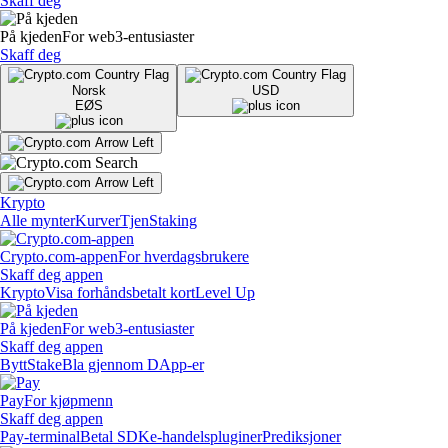
Skaff deg
På kjeden
For web3-entusiaster
Skaff deg
Norsk
USD
EØS
Krypto
Alle mynter
Kurver
Tjen
Staking
Crypto.com-appen
For hverdagsbrukere
Skaff deg appen
Krypto
Visa forhåndsbetalt kort
Level Up
På kjeden
For web3-entusiaster
Skaff deg appen
Bytt
Stake
Bla gjennom DApp-er
Pay
For kjøpmenn
Skaff deg appen
Pay-terminal
Betal SDK
e-handelspluginer
Prediksjoner