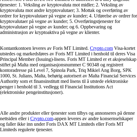
tjenester: 1. Veksling av kryptovaluta mot midler; 2. Veksling av
kryptovaluta mot andre kryptovalutaer; 3. Mottak og overføring av
ordrer for kryptovalutaer på vegne av kunder; 4. Utførelse av ordrer for
kryptovalutaer på vegne av kunder; 5. Overføringstjenester for
kryptovalutaer på vegne av kunder; og 6. Oppbevaring og
administrasjon av kryptoaktiva på vegne av klienter.
Kontantkontoen leveres av Foris MT Limited.
Crypto.com
Visa-kortet
utstedes og markedsføres av Foris MT Limited i henhold til deres Visa
Principal Member (Issuing)-lisens. Foris MT Limited er et aksjeselskap
stiftet på Malta med organisasjonsnummer C 90348 og registrert
kontoradresse på Level 7, Spinola Park, Triq Mikiel Ang Borg, SPK
1000, St. Julians, Malta, behørig autorisert av Malta Financial Services
Authority som et finansinstitutt med lisens til å utstede elektroniske
penger i henhold til 3. vedlegg til Financial Institutions Act
(elektroniske pengeinstitusjoner).
Alle andre produkter eller tjenester som tilbys og annonseres på denne
nettsiden eller i
Crypto.com
-appen leveres av andre konsernselskaper
og faller ikke inn under Foris DAX MT Limiteds eller Foris MT
Limiteds regulerte tjenester.