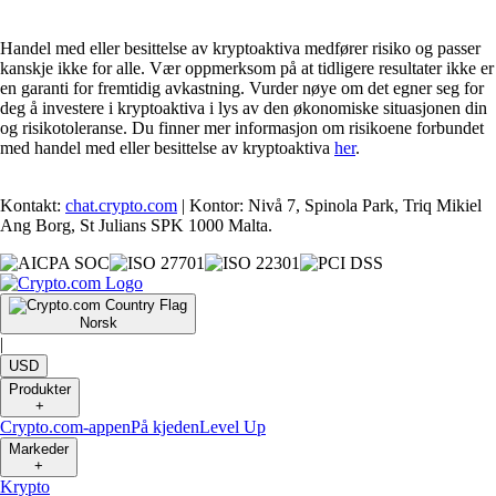
Handel med eller besittelse av kryptoaktiva medfører risiko og passer
kanskje ikke for alle. Vær oppmerksom på at tidligere resultater ikke er
en garanti for fremtidig avkastning. Vurder nøye om det egner seg for
deg å investere i kryptoaktiva i lys av den økonomiske situasjonen din
og risikotoleranse. Du finner mer informasjon om risikoene forbundet
med handel med eller besittelse av kryptoaktiva
her
.
Kontakt:
chat.crypto.com
| Kontor: Nivå 7, Spinola Park, Triq Mikiel
Ang Borg, St Julians SPK 1000 Malta.
Norsk
|
USD
Produkter
+
Crypto.com-appen
På kjeden
Level Up
Markeder
+
Krypto