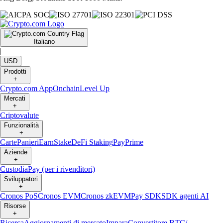
Italiano
|
USD
Prodotti
+
Crypto.com App
Onchain
Level Up
Mercati
+
Criptovalute
Funzionalità
+
Carte
Panieri
Earn
Stake
DeFi Staking
Pay
Prime
Aziende
+
Custodia
Pay (per i rivenditori)
Sviluppatori
+
Cronos PoS
Cronos EVM
Cronos zkEVM
Pay SDK
SDK agenti AI
Risorse
+
Ricerca
Aggiornamenti di mercato
Impara
Convertitore BTC/