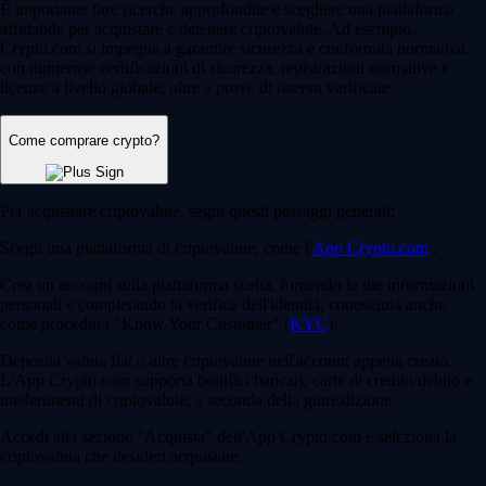
È importante fare ricerche approfondite e scegliere una piattaforma
affidabile per acquistare e detenere criptovalute. Ad esempio,
Crypto.com si impegna a garantire sicurezza e conformità normativa,
con numerose certificazioni di sicurezza, registrazioni normative e
licenze a livello globale, oltre a prove di riserva verificate.
Come comprare crypto?
Per acquistare criptovalute, segui questi passaggi generali:
Scegli una piattaforma di criptovalute, come l'
App Crypto.com
.
Crea un account sulla piattaforma scelta, fornendo le tue informazioni
personali e completando la verifica dell'identità, conosciuta anche
come procedura "Know Your Customer" (
KYC
).
Deposita valuta fiat o altre criptovalute nell'account appena creato.
L'App Crypto.com supporta bonifici bancari, carte di credito/debito e
trasferimenti di criptovalute, a seconda della giurisdizione.
Accedi alla sezione "Acquista" dell'App Crypto.com e seleziona la
criptovaluta che desideri acquistare.