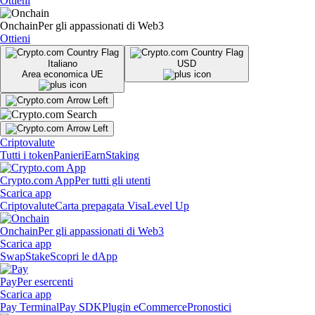
Ottieni
Onchain
Per gli appassionati di Web3
Ottieni
Italiano
USD
Area economica UE
Criptovalute
Tutti i token
Panieri
Earn
Staking
Crypto.com App
Per tutti gli utenti
Scarica app
Criptovalute
Carta prepagata Visa
Level Up
Onchain
Per gli appassionati di Web3
Scarica app
Swap
Stake
Scopri le dApp
Pay
Per esercenti
Scarica app
Pay Terminal
Pay SDK
Plugin eCommerce
Pronostici