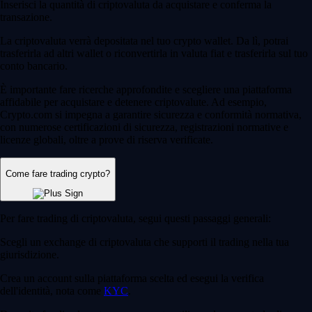
Inserisci la quantità di criptovaluta da acquistare e conferma la
transazione.
La criptovaluta verrà depositata nel tuo crypto wallet. Da lì, potrai
trasferirla ad altri wallet o riconvertirla in valuta fiat e trasferirla sul tuo
conto bancario.
È importante fare ricerche approfondite e scegliere una piattaforma
affidabile per acquistare e detenere criptovalute. Ad esempio,
Crypto.com si impegna a garantire sicurezza e conformità normativa,
con numerose certificazioni di sicurezza, registrazioni normative e
licenze globali, oltre a prove di riserva verificate.
Come fare trading crypto?
Per fare trading di criptovaluta, segui questi passaggi generali:
Scegli un exchange di criptovaluta che supporti il trading nella tua
giurisdizione.
Crea un account sulla piattaforma scelta ed esegui la verifica
dell'identità, nota come
KYC
.