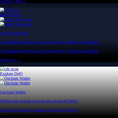
Scarica l’app →
Easy & Fast
App Crypto.com
La piattaforma tutto-in-uno pensata per l’utilizzo quotidiano
La piattaforma tutto-in-uno pensata per l’utilizzo quotidiano
Inizia ora →
Explore DeFi
Onchain Wallet
Wallet self-custody pensato per gli utenti Web3
Wallet self-custody pensato per gli utenti Web3