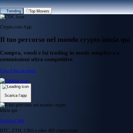
Trending
Top Movers
Crypto.com App
Il tuo percorso nel mondo crypto inizia qui
Compra, vendi e fai trading in modo semplice e a
commissioni ultra-competitive
Crea il tuo account
Scarica l’app
Scarica l’app
BTC, ETH, CRO e oltre 400 criptovalute