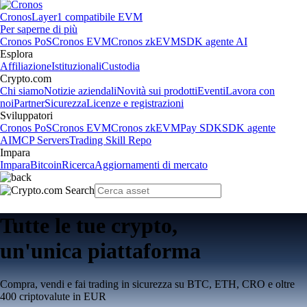
Cronos
Layer1 compatibile EVM
Per saperne di più
Cronos PoS
Cronos EVM
Cronos zkEVM
SDK agente AI
Esplora
Affiliazione
Istituzionali
Custodia
Crypto.com
Chi siamo
Notizie aziendali
Novità sui prodotti
Eventi
Lavora con
noi
Partner
Sicurezza
Licenze e registrazioni
Sviluppatori
Cronos PoS
Cronos EVM
Cronos zkEVM
Pay SDK
SDK agente
AI
MCP Servers
Trading Skill Repo
Impara
Impara
Bitcoin
Ricerca
Aggiornamenti di mercato
Tutte le tue crypto,
un'unica piattaforma
Compra, vendi e fai trading in sicurezza su BTC, ETH, CRO e oltre
400 criptovalute in EUR