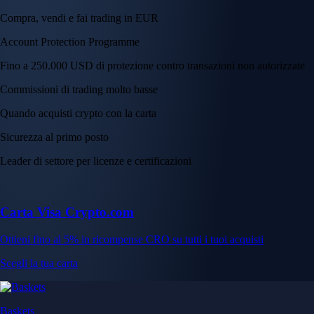
Compra, vendi e fai trading in EUR
Account Protection Programme
Fino a 250.000 USD di protezione contro transazioni non autorizzate
Commissioni di trading molto basse
Quando acquisti crypto con la carta
Sicurezza al primo posto
Leader di settore per licenze e certificazioni
Carta Visa Crypto.com
Ottieni fino al 5% in ricompense CRO su tutti i tuoi acquisti
Scegli la tua carta
Baskets