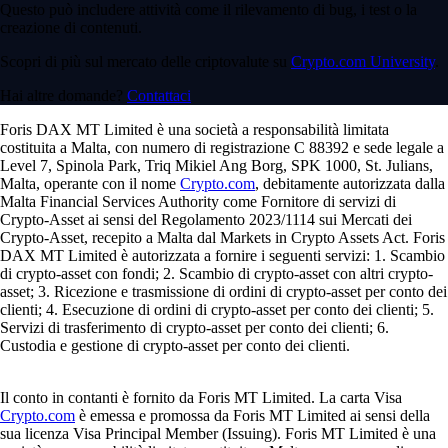
Questo può includere attività come il rilevamento di bug, i test o la
creazione di contenuti.
Scopri di più sul mercato delle criptovalute su
Crypto.com University
.
Hai altre domande?
Contattaci
Foris DAX MT Limited è una società a responsabilità limitata
costituita a Malta, con numero di registrazione C 88392 e sede legale a
Level 7, Spinola Park, Triq Mikiel Ang Borg, SPK 1000, St. Julians,
Malta, operante con il nome
Crypto.com
, debitamente autorizzata dalla
Malta Financial Services Authority come Fornitore di servizi di
Crypto-Asset ai sensi del Regolamento 2023/1114 sui Mercati dei
Crypto-Asset, recepito a Malta dal Markets in Crypto Assets Act. Foris
DAX MT Limited è autorizzata a fornire i seguenti servizi: 1. Scambio
di crypto-asset con fondi; 2. Scambio di crypto-asset con altri crypto-
asset; 3. Ricezione e trasmissione di ordini di crypto-asset per conto dei
clienti; 4. Esecuzione di ordini di crypto-asset per conto dei clienti; 5.
Servizi di trasferimento di crypto-asset per conto dei clienti; 6.
Custodia e gestione di crypto-asset per conto dei clienti.
Il conto in contanti è fornito da Foris MT Limited. La carta Visa
Crypto.com
è emessa e promossa da Foris MT Limited ai sensi della
sua licenza Visa Principal Member (Issuing). Foris MT Limited è una