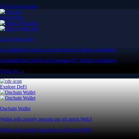
Crea il tuo account
Easy & Fast
App Crypto.com
La piattaforma tutto-in-uno pensata per l’utilizzo quotidiano
La piattaforma tutto-in-uno pensata per l’utilizzo quotidiano
Inizia ora →
Explore DeFi
Onchain Wallet
Wallet self-custody pensato per gli utenti Web3
Wallet self-custody pensato per gli utenti Web3