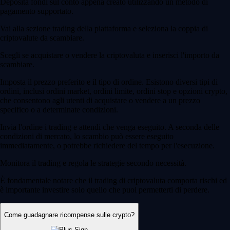
Deposita fondi sul conto appena creato utilizzando un metodo di
pagamento supportato.
Vai alla sezione trading della piattaforma e seleziona la coppia di
criptovalute da scambiare.
Scegli se acquistare o vendere la criptovaluta e inserisci l'importo da
scambiare.
Imposta il prezzo preferito e il tipo di ordine. Esistono diversi tipi di
ordini, inclusi ordini market, ordini limite, ordini stop e opzioni crypto,
che consentono agli utenti di acquistare o vendere a un prezzo
specifico o a determinate condizioni.
Invia l'ordine i trading e attendi che venga eseguito. A seconda delle
condizioni di mercato, lo scambio può essere eseguito
immediatamente, o potrebbe richiedere del tempo per l'esecuzione.
Monitora il trading e regola le strategie secondo necessità.
È fondamentale notare che il trading di criptovaluta comporta rischi ed
è importante investire solo quello che puoi permetterti di perdere.
Come guadagnare ricompense sulle crypto?