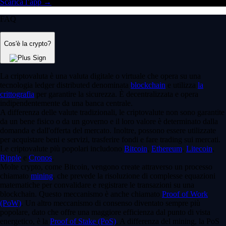
Scarica l’app →
FAQ
Cos'è la crypto?
La criptovaluta è una valuta digitale o virtuale che opera su una
tecnologia ledger distributed denominata
blockchain
e utilizza
la
crittografia
per garantire la sicurezza. È decentralizzata e opera
indipendentemente da una banca centrale.
A differenza delle valute tradizionali, le criptovalute non sono garantite
da un bene fisico o da un governo e il loro valore è determinato dalla
domanda e dall'offerta del mercato. Inoltre, possono essere utilizzate
per acquistare beni e servizi, trasferire fondi e fare trading sui mercati.
Le criptovalute più popolari includono
Bitcoin
,
Ethereum
,
Litecoin
,
Ripple
e
Cronos
.
Molte crypto, come Bitcoin, vengono create attraverso un processo
chiamato
mining
, che prevede la risoluzione di complesse equazioni
matematiche per convalidare e registrare le transazioni su una
blockchain. Questo meccanismo è anche chiamato
Proof of Work
(PoW)
. Un altro meccanismo di consenso diventato sempre più
popolare, dato che offre una maggiore efficienza dal punto di vista
energetico, è la
Proof of Stake (PoS)
. A differenza del mining, la PoS