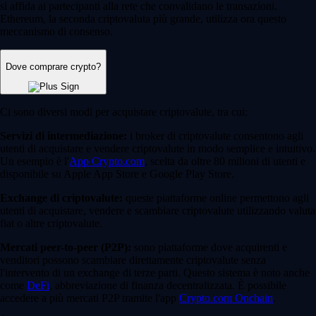
si affida ai partecipanti alla rete che convalidano le transazioni.
Ethereum, la seconda criptovaluta più grande, utilizza ora questo
meccanismo di consenso.
Dove comprare crypto?
Ci sono diversi modi per acquistare criptovalute, tra cui:
Servizi di intermediazione:
i broker di criptovalute consentono agli
utenti di acquistare e vendere criptovalute in modo semplice e intuitivo.
Un esempio è l'
App Crypto.com
, scelta da oltre 80 milioni di utenti e
disponibile su Apple App Store e Google Play Store.
Exchange di criptovalute:
queste piattaforme online permettono agli
utenti di acquistare, vendere e scambiare criptovalute utilizzando valuta
fiat o altre criptovalute.
Mercati peer-to-peer (P2P):
sono piattaforme dove acquirenti e
venditori possono scambiare direttamente criptovalute senza
l'intervento di un exchange di terze parti. Questo sistema è noto anche
come
DeFi
, abbreviazione di finanza decentralizzata. È possibile
accedere a più mercati P2P tramite l'app
Crypto.com Onchain
.