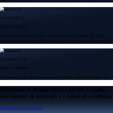
Licenza MiCA,
EMD e MiFID II
Autorizzati come Crypto-Asset Service Provider (CASP),
Electronic Money Institution (EMI) e Investment Firm (CIF)
Depositi in EUR
senza commissioni
Deposita EUR all’istante tramite SEPA o Apple/Google Pay
Monitora in tempo reale i prezzi crypto, i
movimenti di mercato e i token di tendenza
Vedi i prezzi in tempo reale