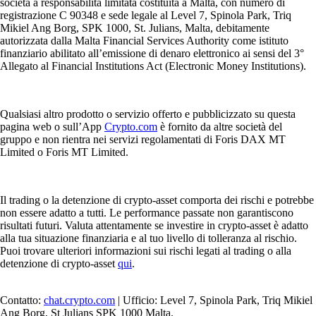
società a responsabilità limitata costituita a Malta, con numero di
registrazione C 90348 e sede legale al Level 7, Spinola Park, Triq
Mikiel Ang Borg, SPK 1000, St. Julians, Malta, debitamente
autorizzata dalla Malta Financial Services Authority come istituto
finanziario abilitato all’emissione di denaro elettronico ai sensi del 3°
Allegato al Financial Institutions Act (Electronic Money Institutions).
Qualsiasi altro prodotto o servizio offerto e pubblicizzato su questa
pagina web o sull’App
Crypto.com
è fornito da altre società del
gruppo e non rientra nei servizi regolamentati di Foris DAX MT
Limited o Foris MT Limited.
Il trading o la detenzione di crypto-asset comporta dei rischi e potrebbe
non essere adatto a tutti. Le performance passate non garantiscono
risultati futuri. Valuta attentamente se investire in crypto-asset è adatto
alla tua situazione finanziaria e al tuo livello di tolleranza al rischio.
Puoi trovare ulteriori informazioni sui rischi legati al trading o alla
detenzione di crypto-asset
qui
.
Contatto:
chat.crypto.com
| Ufficio: Level 7, Spinola Park, Triq Mikiel
Ang Borg, St Julians SPK 1000 Malta.