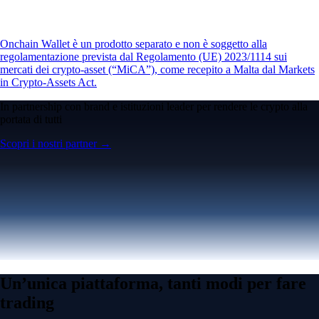
Onchain Wallet è un prodotto separato e non è soggetto alla
regolamentazione prevista dal Regolamento (UE) 2023/1114 sui
mercati dei crypto-asset (“MiCA”), come recepito a Malta dal Markets
in Crypto-Assets Act.
In partnership con brand e istituzioni leader per rendere le crypto alla
portata di tutti
Scopri i nostri partner →
Un’unica piattaforma, tanti modi per fare
trading