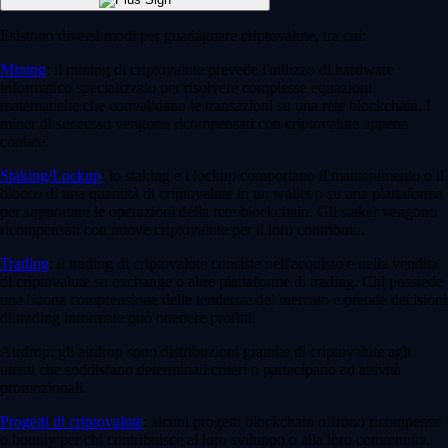
Esistono diversi modi per guadagnare criptovalute, tra cui:
Mining
: il mining di criptovalute prevede l'utilizzo di hardware
informatico specializzato per risolvere complesse equazioni
matematiche che convalidano le transazioni su una rete blockchain. I
miner di successo vengono ricompensati con criptovalute appena
coniate.
Staking/Lockup
: lo staking e i lockup comportano il mantenimento o il
blocco di una quantità di criptovalute in un wallet o su una piattaforma
per supportare le operazioni della rete blockchain. Gli staker vengono
ricompensati con nuove criptovalute per il loro contributo.
Trading
: il trading di criptovalute consiste nell'acquisto e nella vendita
di criptovalute su exchange o altre piattaforme di trading. Chi possiede
una buona comprensione delle tendenze del mercato e prende decisioni
di trading informate può ottenere profitti.
Airdrop: gli airdrop sono distribuzioni gratuite di criptovalute agli
utenti che soddisfano determinati criteri o partecipano ad attività
promozionali.
Progetti di criptovalute
: alcuni progetti blockchain offrono ricompense
o bounty per chi contribuisce al loro sviluppo o alla loro community.