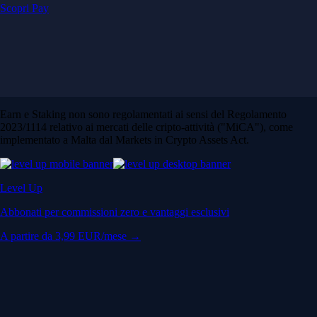
Scopri Pay
Earn e Staking non sono regolamentati ai sensi del Regolamento
2023/1114 relativo ai mercati delle cripto-attività ("MiCA"), come
implementato a Malta dal Markets in Crypto Assets Act.
Level Up
Abbonati per commissioni zero e vantaggi esclusivi
A partire da 3,99 EUR/mese →