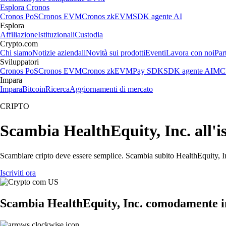
Esplora Cronos
Cronos PoS
Cronos EVM
Cronos zkEVM
SDK agente AI
Esplora
Affiliazione
Istituzionali
Custodia
Crypto.com
Chi siamo
Notizie aziendali
Novità sui prodotti
Eventi
Lavora con noi
Par
Sviluppatori
Cronos PoS
Cronos EVM
Cronos zkEVM
Pay SDK
SDK agente AI
MCP
Impara
Impara
Bitcoin
Ricerca
Aggiornamenti di mercato
CRIPTO
Scambia HealthEquity, Inc. all'is
Scambiare cripto deve essere semplice. Scambia subito HealthEquity, Inc
Iscriviti ora
Scambia HealthEquity, Inc. comodamente in