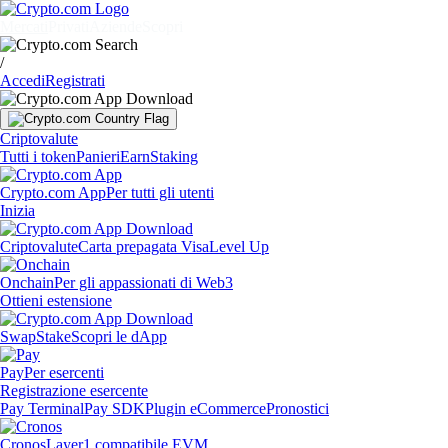
Mercati
Privati
Aziende
Scopri
/
Accedi
Registrati
Criptovalute
Tutti i token
Panieri
Earn
Staking
Crypto.com App
Per tutti gli utenti
Inizia
Criptovalute
Carta prepagata Visa
Level Up
Onchain
Per gli appassionati di Web3
Ottieni estensione
Swap
Stake
Scopri le dApp
Pay
Per esercenti
Registrazione esercente
Pay Terminal
Pay SDK
Plugin eCommerce
Pronostici
Cronos
Layer1 compatibile EVM