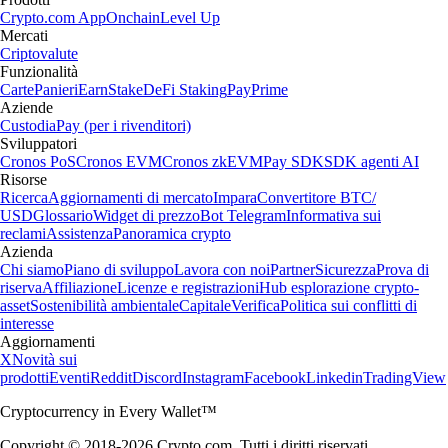
Crypto.com App
Onchain
Level Up
Mercati
Criptovalute
Funzionalità
Carte
Panieri
Earn
Stake
DeFi Staking
Pay
Prime
Aziende
Custodia
Pay (per i rivenditori)
Sviluppatori
Cronos PoS
Cronos EVM
Cronos zkEVM
Pay SDK
SDK agenti AI
Risorse
Ricerca
Aggiornamenti di mercato
Impara
Convertitore BTC/
USD
Glossario
Widget di prezzo
Bot Telegram
Informativa sui
reclami
Assistenza
Panoramica crypto
Azienda
Chi siamo
Piano di sviluppo
Lavora con noi
Partner
Sicurezza
Prova di
riserva
Affiliazione
Licenze e registrazioni
Hub esplorazione crypto-
asset
Sostenibilità ambientale
Capitale
Verifica
Politica sui conflitti di
interesse
Aggiornamenti
X
Novità sui
prodotti
Eventi
Reddit
Discord
Instagram
Facebook
Linkedin
TradingView
Cryptocurrency in Every Wallet™
Copyright © 2018-2026 Crypto.com. Tutti i diritti riservati.