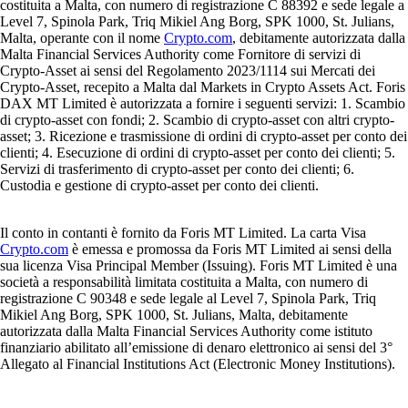
costituita a Malta, con numero di registrazione C 88392 e sede legale a
Level 7, Spinola Park, Triq Mikiel Ang Borg, SPK 1000, St. Julians,
Malta, operante con il nome
Crypto.com
, debitamente autorizzata dalla
Malta Financial Services Authority come Fornitore di servizi di
Crypto-Asset ai sensi del Regolamento 2023/1114 sui Mercati dei
Crypto-Asset, recepito a Malta dal Markets in Crypto Assets Act. Foris
DAX MT Limited è autorizzata a fornire i seguenti servizi: 1. Scambio
di crypto-asset con fondi; 2. Scambio di crypto-asset con altri crypto-
asset; 3. Ricezione e trasmissione di ordini di crypto-asset per conto dei
clienti; 4. Esecuzione di ordini di crypto-asset per conto dei clienti; 5.
Servizi di trasferimento di crypto-asset per conto dei clienti; 6.
Custodia e gestione di crypto-asset per conto dei clienti.
Il conto in contanti è fornito da Foris MT Limited. La carta Visa
Crypto.com
è emessa e promossa da Foris MT Limited ai sensi della
sua licenza Visa Principal Member (Issuing). Foris MT Limited è una
società a responsabilità limitata costituita a Malta, con numero di
registrazione C 90348 e sede legale al Level 7, Spinola Park, Triq
Mikiel Ang Borg, SPK 1000, St. Julians, Malta, debitamente
autorizzata dalla Malta Financial Services Authority come istituto
finanziario abilitato all’emissione di denaro elettronico ai sensi del 3°
Allegato al Financial Institutions Act (Electronic Money Institutions).