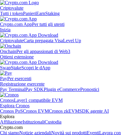
Criptovalute
Tutti i token
Panieri
Earn
Staking
Crypto.com App
Per tutti gli utenti
Inizia
Criptovalute
Carta prepagata Visa
Level Up
Onchain
Per gli appassionati di Web3
Ottieni estensione
Swap
Stake
Scopri le dApp
Pay
Per esercenti
Registrazione esercente
Pay Terminal
Pay SDK
Plugin eCommerce
Pronostici
Cronos
Layer1 compatibile EVM
Esplora Cronos
Cronos PoS
Cronos EVM
Cronos zkEVM
SDK agente AI
Esplora
Affiliazione
Istituzionali
Custodia
Crypto.com
Chi siamo
Notizie aziendali
Novità sui prodotti
Eventi
Lavora con