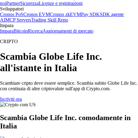
noi
Partner
Sicurezza
Licenze e registrazioni
Sviluppatori
Cronos PoS
Cronos EVM
Cronos zkEVM
Pay SDK
SDK agente
AI
MCP Servers
Trading Skill Repo
Impara
Impara
Bitcoin
Ricerca
Aggiornamenti di mercato
CRIPTO
Scambia Globe Life Inc.
all'istante in Italia
Scambiare cripto deve essere semplice. Scambia subito Globe Life Inc.
con centinaia di altre criptovalute sull'app di Crypto.com.
Iscriviti ora
Scambia Globe Life Inc. comodamente in
Italia