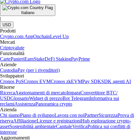
Italiano
|
USD
Prodotti
Crypto.com App
Onchain
Level Up
Mercati
Criptovalute
Funzionalità
Carte
Panieri
Earn
Stake
DeFi Staking
Pay
Prime
Aziende
Custodia
Pay (per i rivenditori)
Sviluppatori
Cronos PoS
Cronos EVM
Cronos zkEVM
Pay SDK
SDK agenti AI
Risorse
Ricerca
Aggiornamenti di mercato
Impara
Convertitore BTC/
USD
Glossario
Widget di prezzo
Bot Telegram
Informativa sui
reclami
Assistenza
Panoramica crypto
Azienda
Chi siamo
Piano di sviluppo
Lavora con noi
Partner
Sicurezza
Prova di
riserva
Affiliazione
Licenze e registrazioni
Hub esplorazione crypto-
asset
Sostenibilità ambientale
Capitale
Verifica
Politica sui conflitti di
interesse
Aggiornamenti