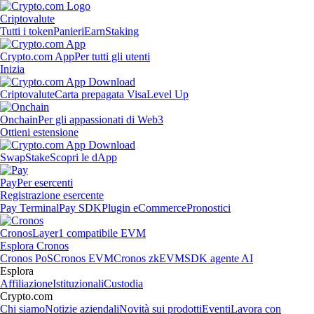
Criptovalute
Tutti i token
Panieri
Earn
Staking
Crypto.com App
Per tutti gli utenti
Inizia
Criptovalute
Carta prepagata Visa
Level Up
Onchain
Per gli appassionati di Web3
Ottieni estensione
Swap
Stake
Scopri le dApp
Pay
Per esercenti
Registrazione esercente
Pay Terminal
Pay SDK
Plugin eCommerce
Pronostici
Cronos
Layer1 compatibile EVM
Esplora Cronos
Cronos PoS
Cronos EVM
Cronos zkEVM
SDK agente AI
Esplora
Affiliazione
Istituzionali
Custodia
Crypto.com
Chi siamo
Notizie aziendali
Novità sui prodotti
Eventi
Lavora con