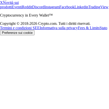
X
Novità sui
prodotti
Eventi
Reddit
Discord
Instagram
Facebook
Linkedin
TradingView
Cryptocurrency in Every Wallet™
Copyright © 2018-2026 Crypto.com. Tutti i diritti riservati.
Termini e condizioni SEE
Informativa sulla privacy
Fees & Limits
Stato
Preferenze sui cookie