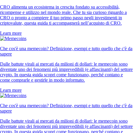
CRO alimenta un ecosistema in crescita fondato su accessibilità,
ricompense e utilizzo nel mondo reale. Che tu sia curioso riguardo a
CRO o pronto a compiere il tuo primo passo negli investimenti in
criptovalute, questa guida ti accompagnerà nell’acquisto di CRO.
Learn more
Che cos'è una memecoin? Definizione, esempi e tutto quello che c'è da
sapere
Dalle battute virali ai mercati da milioni di dollari: le memecoin sono
diventate uno dei fenomeni più imprevedibili (e affascinanti) del settore
crypto. In questa guida scopri come funzionano, perché contano e
come comprarle e gestirle in modo informato.
Learn more
Che cos'è una memecoin? Definizione, esempi e tutto quello che c'è da
sapere
Dalle battute virali ai mercati da milioni di dollari: le memecoin sono
diventate uno dei fenomeni più imprevedibili (e affascinanti) del settore
crypto. In questa guida scopri come funzionano, perché contano e