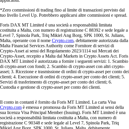
applicabili.
*Zero commissioni di trading fino al limite di transazioni previsto dal
tuo livello Level Up. Potrebbero applicarsi altre commissioni e spread.
Foris DAX MT Limited è una società a responsabilità limitata
costituita a Malta, con numero di registrazione C 88392 e sede legale a
Level 7, Spinola Park, Triq Mikiel Ang Borg, SPK 1000, St. Julians,
Malta, operante con il nome
Crypto.com
, debitamente autorizzata dalla
Malta Financial Services Authority come Fornitore di servizi di
Crypto-Asset ai sensi del Regolamento 2023/1114 sui Mercati dei
Crypto-Asset, recepito a Malta dal Markets in Crypto Assets Act. Foris
DAX MT Limited è autorizzata a fornire i seguenti servizi: 1. Scambio
di crypto-asset con fondi; 2. Scambio di crypto-asset con altri crypto-
asset; 3. Ricezione e trasmissione di ordini di crypto-asset per conto dei
clienti; 4. Esecuzione di ordini di crypto-asset per conto dei clienti; 5.
Servizi di trasferimento di crypto-asset per conto dei clienti; 6.
Custodia e gestione di crypto-asset per conto dei clienti.
Il conto in contanti è fornito da Foris MT Limited. La carta Visa
Crypto.com
è emessa e promossa da Foris MT Limited ai sensi della
sua licenza Visa Principal Member (Issuing). Foris MT Limited è una
società a responsabilità limitata costituita a Malta, con numero di
registrazione C 90348 e sede legale al Level 7, Spinola Park, Triq
Mikiel Ang Borg, SPK 1000, St. Julians, Malta, debitamente