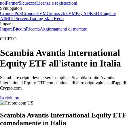
noi
Partner
Sicurezza
Licenze e registrazioni
Sviluppatori
Cronos PoS
Cronos EVM
Cronos zkEVM
Pay SDK
SDK agente
AI
MCP Servers
Trading Skill Repo
Impara
Impara
Bitcoin
Ricerca
Aggiornamenti di mercato
CRIPTO
Scambia Avantis International
Equity ETF all'istante in Italia
Scambiare cripto deve essere semplice. Scambia subito Avantis
International Equity ETF con centinaia di altre criptovalute sull'app di
Crypto.com.
Iscriviti ora
Scambia Avantis International Equity ETF
comodamente in Italia