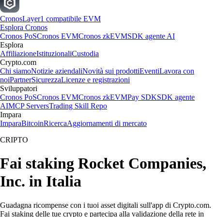
Cronos
Layer1 compatibile EVM
Esplora Cronos
Cronos PoS
Cronos EVM
Cronos zkEVM
SDK agente AI
Esplora
Affiliazione
Istituzionali
Custodia
Crypto.com
Chi siamo
Notizie aziendali
Novità sui prodotti
Eventi
Lavora con
noi
Partner
Sicurezza
Licenze e registrazioni
Sviluppatori
Cronos PoS
Cronos EVM
Cronos zkEVM
Pay SDK
SDK agente
AI
MCP Servers
Trading Skill Repo
Impara
Impara
Bitcoin
Ricerca
Aggiornamenti di mercato
CRIPTO
Fai staking Rocket Companies,
Inc. in Italia
Guadagna ricompense con i tuoi asset digitali sull'app di Crypto.com.
Fai staking delle tue crypto e partecipa alla validazione della rete in