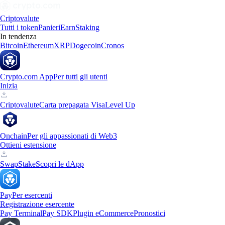
Criptovalute
Tutti i token
Panieri
Earn
Staking
In tendenza
Bitcoin
Ethereum
XRP
Dogecoin
Cronos
Crypto.com App
Per tutti gli utenti
Inizia
Criptovalute
Carta prepagata Visa
Level Up
Onchain
Per gli appassionati di Web3
Ottieni estensione
Swap
Stake
Scopri le dApp
Pay
Per esercenti
Registrazione esercente
Pay Terminal
Pay SDK
Plugin eCommerce
Pronostici