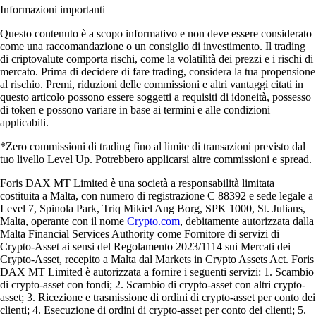
Informazioni importanti
Questo contenuto è a scopo informativo e non deve essere considerato
come una raccomandazione o un consiglio di investimento. Il trading
di criptovalute comporta rischi, come la volatilità dei prezzi e i rischi di
mercato. Prima di decidere di fare trading, considera la tua propensione
al rischio. Premi, riduzioni delle commissioni e altri vantaggi citati in
questo articolo possono essere soggetti a requisiti di idoneità, possesso
di token e possono variare in base ai termini e alle condizioni
applicabili.
*Zero commissioni di trading fino al limite di transazioni previsto dal
tuo livello Level Up. Potrebbero applicarsi altre commissioni e spread.
Foris DAX MT Limited è una società a responsabilità limitata
costituita a Malta, con numero di registrazione C 88392 e sede legale a
Level 7, Spinola Park, Triq Mikiel Ang Borg, SPK 1000, St. Julians,
Malta, operante con il nome
Crypto.com
, debitamente autorizzata dalla
Malta Financial Services Authority come Fornitore di servizi di
Crypto-Asset ai sensi del Regolamento 2023/1114 sui Mercati dei
Crypto-Asset, recepito a Malta dal Markets in Crypto Assets Act. Foris
DAX MT Limited è autorizzata a fornire i seguenti servizi: 1. Scambio
di crypto-asset con fondi; 2. Scambio di crypto-asset con altri crypto-
asset; 3. Ricezione e trasmissione di ordini di crypto-asset per conto dei
clienti; 4. Esecuzione di ordini di crypto-asset per conto dei clienti; 5.