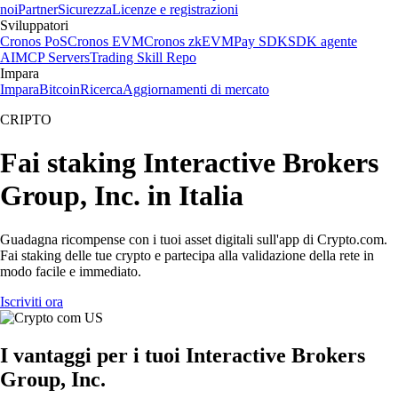
noi
Partner
Sicurezza
Licenze e registrazioni
Sviluppatori
Cronos PoS
Cronos EVM
Cronos zkEVM
Pay SDK
SDK agente
AI
MCP Servers
Trading Skill Repo
Impara
Impara
Bitcoin
Ricerca
Aggiornamenti di mercato
CRIPTO
Fai staking Interactive Brokers
Group, Inc. in Italia
Guadagna ricompense con i tuoi asset digitali sull'app di Crypto.com.
Fai staking delle tue crypto e partecipa alla validazione della rete in
modo facile e immediato.
Iscriviti ora
I vantaggi per i tuoi Interactive Brokers
Group, Inc.