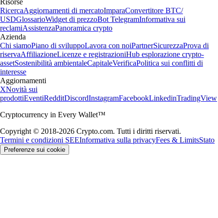
Risorse
Ricerca
Aggiornamenti di mercato
Impara
Convertitore BTC/
USD
Glossario
Widget di prezzo
Bot Telegram
Informativa sui
reclami
Assistenza
Panoramica crypto
Azienda
Chi siamo
Piano di sviluppo
Lavora con noi
Partner
Sicurezza
Prova di
riserva
Affiliazione
Licenze e registrazioni
Hub esplorazione crypto-
asset
Sostenibilità ambientale
Capitale
Verifica
Politica sui conflitti di
interesse
Aggiornamenti
X
Novità sui
prodotti
Eventi
Reddit
Discord
Instagram
Facebook
Linkedin
TradingView
Cryptocurrency in Every Wallet™
Copyright © 2018-2026 Crypto.com. Tutti i diritti riservati.
Termini e condizioni SEE
Informativa sulla privacy
Fees & Limits
Stato
Preferenze sui cookie