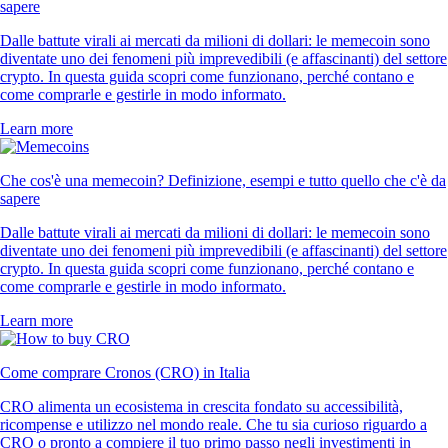
sapere
Dalle battute virali ai mercati da milioni di dollari: le memecoin sono
diventate uno dei fenomeni più imprevedibili (e affascinanti) del settore
crypto. In questa guida scopri come funzionano, perché contano e
come comprarle e gestirle in modo informato.
Learn more
Che cos'è una memecoin? Definizione, esempi e tutto quello che c'è da
sapere
Dalle battute virali ai mercati da milioni di dollari: le memecoin sono
diventate uno dei fenomeni più imprevedibili (e affascinanti) del settore
crypto. In questa guida scopri come funzionano, perché contano e
come comprarle e gestirle in modo informato.
Learn more
Come comprare Cronos (CRO) in Italia
CRO alimenta un ecosistema in crescita fondato su accessibilità,
ricompense e utilizzo nel mondo reale. Che tu sia curioso riguardo a
CRO o pronto a compiere il tuo primo passo negli investimenti in