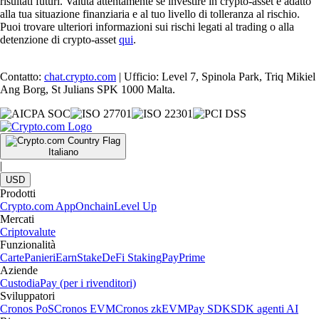
risultati futuri. Valuta attentamente se investire in crypto-asset è adatto
alla tua situazione finanziaria e al tuo livello di tolleranza al rischio.
Puoi trovare ulteriori informazioni sui rischi legati al trading o alla
detenzione di crypto-asset
qui
.
Contatto:
chat.crypto.com
| Ufficio: Level 7, Spinola Park, Triq Mikiel
Ang Borg, St Julians SPK 1000 Malta.
Italiano
|
USD
Prodotti
Crypto.com App
Onchain
Level Up
Mercati
Criptovalute
Funzionalità
Carte
Panieri
Earn
Stake
DeFi Staking
Pay
Prime
Aziende
Custodia
Pay (per i rivenditori)
Sviluppatori
Cronos PoS
Cronos EVM
Cronos zkEVM
Pay SDK
SDK agenti AI