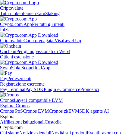
Criptovalute
Tutti i token
Panieri
Earn
Staking
Crypto.com App
Per tutti gli utenti
Inizia
Criptovalute
Carta prepagata Visa
Level Up
Onchain
Per gli appassionati di Web3
Ottieni estensione
Swap
Stake
Scopri le dApp
Pay
Per esercenti
Registrazione esercente
Pay Terminal
Pay SDK
Plugin eCommerce
Pronostici
Cronos
Layer1 compatibile EVM
Esplora Cronos
Cronos PoS
Cronos EVM
Cronos zkEVM
SDK agente AI
Esplora
Affiliazione
Istituzionali
Custodia
Crypto.com
Chi siamo
Notizie aziendali
Novità sui prodotti
Eventi
Lavora con