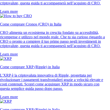
criptovalute, questa guida ti accompagnerà nell’acquisto di CRO.
Learn more
Come comprare Cronos (CRO) in Italia
CRO alimenta un ecosistema in crescita fondato su accessibilità,
ricompense e utilizzo nel mondo reale. Che tu sia curioso riguardo a
CRO o pronto a compiere il tuo primo passo negli investimenti in
criptovalute, questa guida ti accompagnerà nell’acquisto di CRO.
Learn more
Come comprare XRP (Ripple) in Italia
L'XRP è la criptovaluta innovativa di Ripple, progettata per
rivoluzionare i pagamenti transfrontalieri grazie a velocità elevate e
costi contenuti. Scopri come acquistare XRP in modo sicuro con
questa semplice guida passo dopo passo.
Learn more
Come comprare XRP (Ripple) in Italia