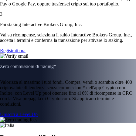
Pay o Google Pay, oppure trasferisci cripto sul tuo portafoglio.
3
Fai staking Interactive Brokers Group, Inc.
Vai su ricompense, seleziona il saldo Interactive Brokers Group, Inc.,
accetta i termini e conferma la transazione per attivare lo staking.
Registrati ora
Zero commissioni di trading*
Valorizza al massimo i tuoi fondi. Compra, vendi o scambia oltre 400
criptovalute di tendenza senza commissioni* nell'app Crypto.com.
Inoltre, con Level Up puoi ottenere fino al 6% di ricompense in CRO
con la Visa prepagata di Crypto.com. Si applicano termini e
condizioni.
Unisciti a Level Up