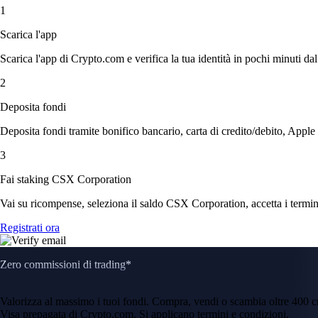
1
Scarica l'app
Scarica l'app di Crypto.com e verifica la tua identità in pochi minuti dal
2
Deposita fondi
Deposita fondi tramite bonifico bancario, carta di credito/debito, Apple
3
Fai staking CSX Corporation
Vai su ricompense, seleziona il saldo CSX Corporation, accetta i termini
Registrati ora
Zero commissioni di trading*
Valorizza al massimo i tuoi fondi. Compra, vendi o scambia oltre 400 
Visa prepagata di Crypto.com. Si applicano termini e condizioni.