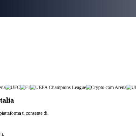
talia
iattaforma ti consente di:
i).