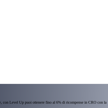
re, con Level Up puoi ottenere fino al 6% di ricompense in CRO con la