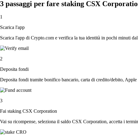
3 passaggi per fare staking CSX Corporati
1
Scarica l'app
Scarica l'app di Crypto.com e verifica la tua identità in pochi minuti dal
2
Deposita fondi
Deposita fondi tramite bonifico bancario, carta di credito/debito, Apple
3
Fai staking CSX Corporation
Vai su ricompense, seleziona il saldo CSX Corporation, accetta i termini