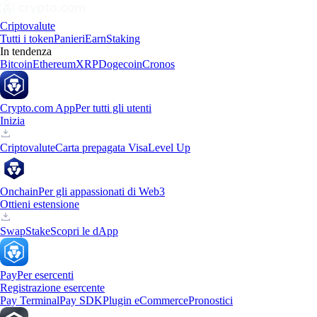
Criptovalute
Tutti i token
Panieri
Earn
Staking
In tendenza
Bitcoin
Ethereum
XRP
Dogecoin
Cronos
Crypto.com App
Per tutti gli utenti
Inizia
Criptovalute
Carta prepagata Visa
Level Up
Onchain
Per gli appassionati di Web3
Ottieni estensione
Swap
Stake
Scopri le dApp
Pay
Per esercenti
Registrazione esercente
Pay Terminal
Pay SDK
Plugin eCommerce
Pronostici