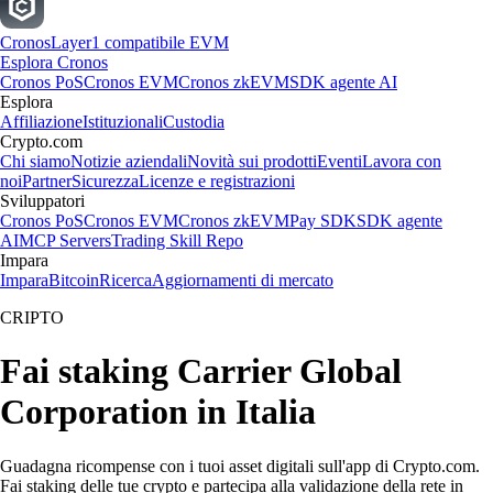
Cronos
Layer1 compatibile EVM
Esplora Cronos
Cronos PoS
Cronos EVM
Cronos zkEVM
SDK agente AI
Esplora
Affiliazione
Istituzionali
Custodia
Crypto.com
Chi siamo
Notizie aziendali
Novità sui prodotti
Eventi
Lavora con
noi
Partner
Sicurezza
Licenze e registrazioni
Sviluppatori
Cronos PoS
Cronos EVM
Cronos zkEVM
Pay SDK
SDK agente
AI
MCP Servers
Trading Skill Repo
Impara
Impara
Bitcoin
Ricerca
Aggiornamenti di mercato
CRIPTO
Fai staking Carrier Global
Corporation in Italia
Guadagna ricompense con i tuoi asset digitali sull'app di Crypto.com.
Fai staking delle tue crypto e partecipa alla validazione della rete in