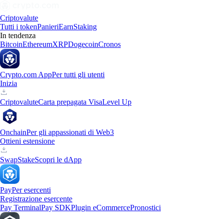
Criptovalute
Tutti i token
Panieri
Earn
Staking
In tendenza
Bitcoin
Ethereum
XRP
Dogecoin
Cronos
Crypto.com App
Per tutti gli utenti
Inizia
Criptovalute
Carta prepagata Visa
Level Up
Onchain
Per gli appassionati di Web3
Ottieni estensione
Swap
Stake
Scopri le dApp
Pay
Per esercenti
Registrazione esercente
Pay Terminal
Pay SDK
Plugin eCommerce
Pronostici