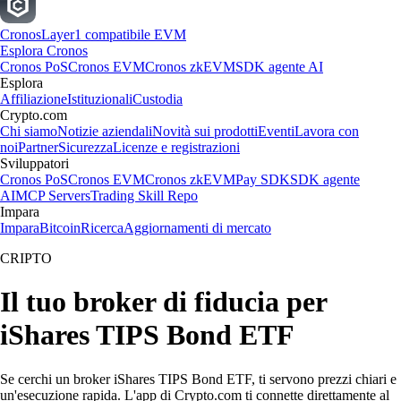
Cronos
Layer1 compatibile EVM
Esplora Cronos
Cronos PoS
Cronos EVM
Cronos zkEVM
SDK agente AI
Esplora
Affiliazione
Istituzionali
Custodia
Crypto.com
Chi siamo
Notizie aziendali
Novità sui prodotti
Eventi
Lavora con
noi
Partner
Sicurezza
Licenze e registrazioni
Sviluppatori
Cronos PoS
Cronos EVM
Cronos zkEVM
Pay SDK
SDK agente
AI
MCP Servers
Trading Skill Repo
Impara
Impara
Bitcoin
Ricerca
Aggiornamenti di mercato
CRIPTO
Il tuo broker di fiducia per
iShares TIPS Bond ETF
Se cerchi un broker iShares TIPS Bond ETF, ti servono prezzi chiari e
un'esecuzione rapida. L'app di Crypto.com ti connette direttamente al