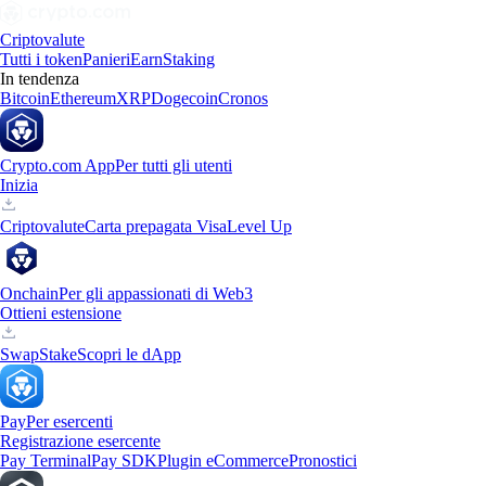
Criptovalute
Tutti i token
Panieri
Earn
Staking
In tendenza
Bitcoin
Ethereum
XRP
Dogecoin
Cronos
Crypto.com App
Per tutti gli utenti
Inizia
Criptovalute
Carta prepagata Visa
Level Up
Onchain
Per gli appassionati di Web3
Ottieni estensione
Swap
Stake
Scopri le dApp
Pay
Per esercenti
Registrazione esercente
Pay Terminal
Pay SDK
Plugin eCommerce
Pronostici