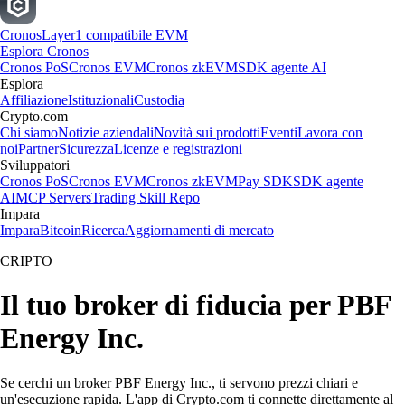
Cronos
Layer1 compatibile EVM
Esplora Cronos
Cronos PoS
Cronos EVM
Cronos zkEVM
SDK agente AI
Esplora
Affiliazione
Istituzionali
Custodia
Crypto.com
Chi siamo
Notizie aziendali
Novità sui prodotti
Eventi
Lavora con
noi
Partner
Sicurezza
Licenze e registrazioni
Sviluppatori
Cronos PoS
Cronos EVM
Cronos zkEVM
Pay SDK
SDK agente
AI
MCP Servers
Trading Skill Repo
Impara
Impara
Bitcoin
Ricerca
Aggiornamenti di mercato
CRIPTO
Il tuo broker di fiducia per PBF
Energy Inc.
Se cerchi un broker PBF Energy Inc., ti servono prezzi chiari e
un'esecuzione rapida. L'app di Crypto.com ti connette direttamente al