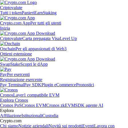
Criptovalute
Tutti i token
Panieri
Earn
Staking
Crypto.com App
Per tutti gli utenti
Inizia
Criptovalute
Carta prepagata Visa
Level Up
Onchain
Per gli appassionati di Web3
Ottieni estensione
Swap
Stake
Scopri le dApp
Pay
Per esercenti
Registrazione esercente
Pay Terminal
Pay SDK
Plugin eCommerce
Pronostici
Cronos
Layer1 compatibile EVM
Esplora Cronos
Cronos PoS
Cronos EVM
Cronos zkEVM
SDK agente AI
Esplora
Affiliazione
Istituzionali
Custodia
Crypto.com
Chi siamo
Notizie aziendali
Novità sui prodotti
Eventi
Lavora con