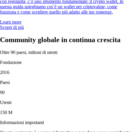
con regolarità, c’è uno strumento fondamentale: il crypto wallet. In
questa guida spieghiamo cos’è un wallet per criptovalute, come
funziona e come scegliere quello più adatto alle tue esigenze.
Learn more
Scopri di più
Community globale in continua crescita
Oltre 90 paesi, milioni di utenti
Fondazione
2016
Paesi
90
Utenti
150 M
Informazioni importanti