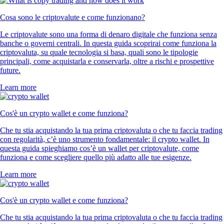
Cosa sono le criptovalute e come funzionano?
Le criptovalute sono una forma di denaro digitale che funziona senza
banche o governi centrali. In questa guida scoprirai come funziona la
criptovaluta, su quale tecnologia si basa, quali sono le tipologie
principali, come acquistarla e conservarla, oltre a rischi e prospettive
future.
Learn more
Cos'è un crypto wallet e come funziona?
Che tu stia acquistando la tua prima criptovaluta o che tu faccia trading
con regolarità, c’è uno strumento fondamentale: il crypto wallet. In
questa guida spieghiamo cos’è un wallet per criptovalute, come
funziona e come scegliere quello più adatto alle tue esigenze.
Learn more
Cos'è un crypto wallet e come funziona?
Che tu stia acquistando la tua prima criptovaluta o che tu faccia trading