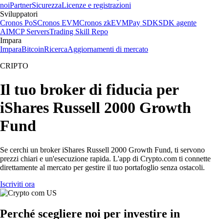
noi
Partner
Sicurezza
Licenze e registrazioni
Sviluppatori
Cronos PoS
Cronos EVM
Cronos zkEVM
Pay SDK
SDK agente
AI
MCP Servers
Trading Skill Repo
Impara
Impara
Bitcoin
Ricerca
Aggiornamenti di mercato
CRIPTO
Il tuo broker di fiducia per
iShares Russell 2000 Growth
Fund
Se cerchi un broker iShares Russell 2000 Growth Fund, ti servono
prezzi chiari e un'esecuzione rapida. L'app di Crypto.com ti connette
direttamente al mercato per gestire il tuo portafoglio senza ostacoli.
Iscriviti ora
Perché scegliere noi per investire in