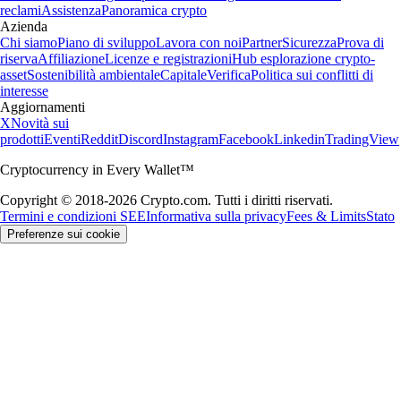
reclami
Assistenza
Panoramica crypto
Azienda
Chi siamo
Piano di sviluppo
Lavora con noi
Partner
Sicurezza
Prova di
riserva
Affiliazione
Licenze e registrazioni
Hub esplorazione crypto-
asset
Sostenibilità ambientale
Capitale
Verifica
Politica sui conflitti di
interesse
Aggiornamenti
X
Novità sui
prodotti
Eventi
Reddit
Discord
Instagram
Facebook
Linkedin
TradingView
Cryptocurrency in Every Wallet™
Copyright © 2018-2026 Crypto.com. Tutti i diritti riservati.
Termini e condizioni SEE
Informativa sulla privacy
Fees & Limits
Stato
Preferenze sui cookie