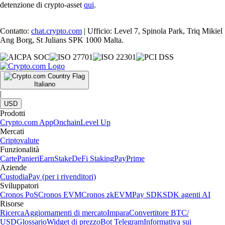
detenzione di crypto-asset
qui
.
Contatto:
chat.crypto.com
| Ufficio: Level 7, Spinola Park, Triq Mikiel
Ang Borg, St Julians SPK 1000 Malta.
Italiano
|
USD
Prodotti
Crypto.com App
Onchain
Level Up
Mercati
Criptovalute
Funzionalità
Carte
Panieri
Earn
Stake
DeFi Staking
Pay
Prime
Aziende
Custodia
Pay (per i rivenditori)
Sviluppatori
Cronos PoS
Cronos EVM
Cronos zkEVM
Pay SDK
SDK agenti AI
Risorse
Ricerca
Aggiornamenti di mercato
Impara
Convertitore BTC/
USD
Glossario
Widget di prezzo
Bot Telegram
Informativa sui