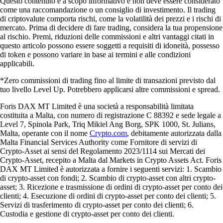
Questo contenuto è a scopo informativo e non deve essere considerato
come una raccomandazione o un consiglio di investimento. Il trading
di criptovalute comporta rischi, come la volatilità dei prezzi e i rischi di
mercato. Prima di decidere di fare trading, considera la tua propensione
al rischio. Premi, riduzioni delle commissioni e altri vantaggi citati in
questo articolo possono essere soggetti a requisiti di idoneità, possesso
di token e possono variare in base ai termini e alle condizioni
applicabili.
*Zero commissioni di trading fino al limite di transazioni previsto dal
tuo livello Level Up. Potrebbero applicarsi altre commissioni e spread.
Foris DAX MT Limited è una società a responsabilità limitata
costituita a Malta, con numero di registrazione C 88392 e sede legale a
Level 7, Spinola Park, Triq Mikiel Ang Borg, SPK 1000, St. Julians,
Malta, operante con il nome
Crypto.com
, debitamente autorizzata dalla
Malta Financial Services Authority come Fornitore di servizi di
Crypto-Asset ai sensi del Regolamento 2023/1114 sui Mercati dei
Crypto-Asset, recepito a Malta dal Markets in Crypto Assets Act. Foris
DAX MT Limited è autorizzata a fornire i seguenti servizi: 1. Scambio
di crypto-asset con fondi; 2. Scambio di crypto-asset con altri crypto-
asset; 3. Ricezione e trasmissione di ordini di crypto-asset per conto dei
clienti; 4. Esecuzione di ordini di crypto-asset per conto dei clienti; 5.
Servizi di trasferimento di crypto-asset per conto dei clienti; 6.
Custodia e gestione di crypto-asset per conto dei clienti.