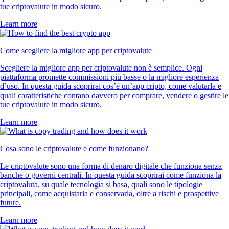
tue criptovalute in modo sicuro.
Learn more
Come scegliere la migliore app per criptovalute
Scegliere la migliore app per criptovalute non è semplice. Ogni
piattaforma promette commissioni più basse o la migliore esperienza
d’uso. In questa guida scoprirai cos’è un’app cripto, come valutarla e
quali caratteristiche contano davvero per comprare, vendere o gestire le
tue criptovalute in modo sicuro.
Learn more
Cosa sono le criptovalute e come funzionano?
Le criptovalute sono una forma di denaro digitale che funziona senza
banche o governi centrali. In questa guida scoprirai come funziona la
criptovaluta, su quale tecnologia si basa, quali sono le tipologie
principali, come acquistarla e conservarla, oltre a rischi e prospettive
future.
Learn more