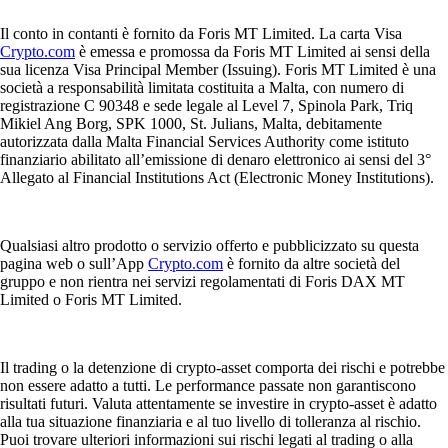
Il conto in contanti è fornito da Foris MT Limited. La carta Visa
Crypto.com
è emessa e promossa da Foris MT Limited ai sensi della
sua licenza Visa Principal Member (Issuing). Foris MT Limited è una
società a responsabilità limitata costituita a Malta, con numero di
registrazione C 90348 e sede legale al Level 7, Spinola Park, Triq
Mikiel Ang Borg, SPK 1000, St. Julians, Malta, debitamente
autorizzata dalla Malta Financial Services Authority come istituto
finanziario abilitato all’emissione di denaro elettronico ai sensi del 3°
Allegato al Financial Institutions Act (Electronic Money Institutions).
Qualsiasi altro prodotto o servizio offerto e pubblicizzato su questa
pagina web o sull’App
Crypto.com
è fornito da altre società del
gruppo e non rientra nei servizi regolamentati di Foris DAX MT
Limited o Foris MT Limited.
Il trading o la detenzione di crypto-asset comporta dei rischi e potrebbe
non essere adatto a tutti. Le performance passate non garantiscono
risultati futuri. Valuta attentamente se investire in crypto-asset è adatto
alla tua situazione finanziaria e al tuo livello di tolleranza al rischio.
Puoi trovare ulteriori informazioni sui rischi legati al trading o alla