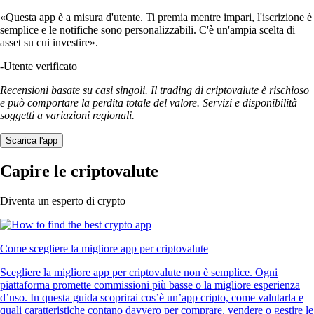
«Questa app è a misura d'utente. Ti premia mentre impari, l'iscrizione è
semplice e le notifiche sono personalizzabili. C'è un'ampia scelta di
asset su cui investire».
-
Utente verificato
Recensioni basate su casi singoli. Il trading di criptovalute è rischioso
e può comportare la perdita totale del valore. Servizi e disponibilità
soggetti a variazioni regionali.
Scarica l'app
Capire le criptovalute
Diventa un esperto di crypto
Come scegliere la migliore app per criptovalute
Scegliere la migliore app per criptovalute non è semplice. Ogni
piattaforma promette commissioni più basse o la migliore esperienza
d’uso. In questa guida scoprirai cos’è un’app cripto, come valutarla e
quali caratteristiche contano davvero per comprare, vendere o gestire le