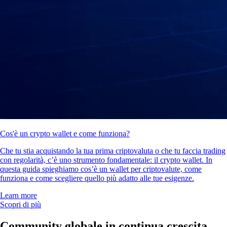
Cos'è un crypto wallet e come funziona?
Che tu stia acquistando la tua prima criptovaluta o che tu faccia trading
con regolarità, c’è uno strumento fondamentale: il crypto wallet. In
questa guida spieghiamo cos’è un wallet per criptovalute, come
funziona e come scegliere quello più adatto alle tue esigenze.
Learn more
Scopri di più
Community globale in continua crescita