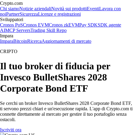
Crypto.com
Chi siamo
Notizie aziendali
Novità sui prodotti
Eventi
Lavora con
noi
Partner
Sicurezza
Licenze e registrazioni
Sviluppatori
Cronos PoS
Cronos EVM
Cronos zkEVM
Pay SDK
SDK agente
AI
MCP Servers
Trading Skill Repo
Impara
Impara
Bitcoin
Ricerca
Aggiornamenti di mercato
CRIPTO
Il tuo broker di fiducia per
Invesco BulletShares 2028
Corporate Bond ETF
Se cerchi un broker Invesco BulletShares 2028 Corporate Bond ETF,
ti servono prezzi chiari e un'esecuzione rapida. L'app di Crypto.com ti
connette direttamente al mercato per gestire il tuo portafoglio senza
ostacoli.
Iscriviti ora