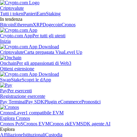
Criptovalute
Tutti i token
Panieri
Earn
Staking
In tendenza
Bitcoin
Ethereum
XRP
Dogecoin
Cronos
Crypto.com App
Per tutti gli utenti
Inizia
Criptovalute
Carta prepagata Visa
Level Up
Onchain
Per gli appassionati di Web3
Ottieni estensione
Swap
Stake
Scopri le dApp
Pay
Per esercenti
Registrazione esercente
Pay Terminal
Pay SDK
Plugin eCommerce
Pronostici
Cronos
Layer1 compatibile EVM
Esplora Cronos
Cronos PoS
Cronos EVM
Cronos zkEVM
SDK agente AI
Esplora
Affiliazione
Istituzionali
Custodia