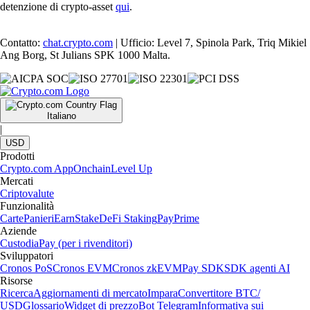
detenzione di crypto-asset
qui
.
Contatto:
chat.crypto.com
| Ufficio: Level 7, Spinola Park, Triq Mikiel
Ang Borg, St Julians SPK 1000 Malta.
Italiano
|
USD
Prodotti
Crypto.com App
Onchain
Level Up
Mercati
Criptovalute
Funzionalità
Carte
Panieri
Earn
Stake
DeFi Staking
Pay
Prime
Aziende
Custodia
Pay (per i rivenditori)
Sviluppatori
Cronos PoS
Cronos EVM
Cronos zkEVM
Pay SDK
SDK agenti AI
Risorse
Ricerca
Aggiornamenti di mercato
Impara
Convertitore BTC/
USD
Glossario
Widget di prezzo
Bot Telegram
Informativa sui