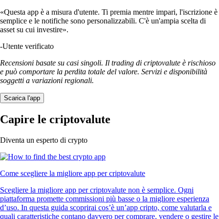
«Questa app è a misura d'utente. Ti premia mentre impari, l'iscrizione è
semplice e le notifiche sono personalizzabili. C'è un'ampia scelta di
asset su cui investire».
-
Utente verificato
Recensioni basate su casi singoli. Il trading di criptovalute è rischioso
e può comportare la perdita totale del valore. Servizi e disponibilità
soggetti a variazioni regionali.
Scarica l'app
Capire le criptovalute
Diventa un esperto di crypto
Come scegliere la migliore app per criptovalute
Scegliere la migliore app per criptovalute non è semplice. Ogni
piattaforma promette commissioni più basse o la migliore esperienza
d’uso. In questa guida scoprirai cos’è un’app cripto, come valutarla e
quali caratteristiche contano davvero per comprare, vendere o gestire le