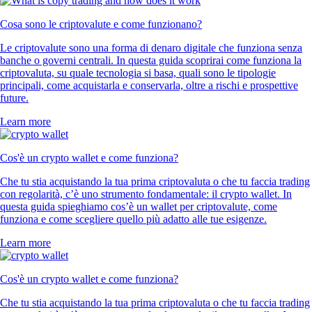
Cosa sono le criptovalute e come funzionano?
Le criptovalute sono una forma di denaro digitale che funziona senza
banche o governi centrali. In questa guida scoprirai come funziona la
criptovaluta, su quale tecnologia si basa, quali sono le tipologie
principali, come acquistarla e conservarla, oltre a rischi e prospettive
future.
Learn more
Cos'è un crypto wallet e come funziona?
Che tu stia acquistando la tua prima criptovaluta o che tu faccia trading
con regolarità, c’è uno strumento fondamentale: il crypto wallet. In
questa guida spieghiamo cos’è un wallet per criptovalute, come
funziona e come scegliere quello più adatto alle tue esigenze.
Learn more
Cos'è un crypto wallet e come funziona?
Che tu stia acquistando la tua prima criptovaluta o che tu faccia trading