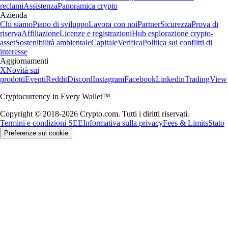
reclami
Assistenza
Panoramica crypto
Azienda
Chi siamo
Piano di sviluppo
Lavora con noi
Partner
Sicurezza
Prova di
riserva
Affiliazione
Licenze e registrazioni
Hub esplorazione crypto-
asset
Sostenibilità ambientale
Capitale
Verifica
Politica sui conflitti di
interesse
Aggiornamenti
X
Novità sui
prodotti
Eventi
Reddit
Discord
Instagram
Facebook
Linkedin
TradingView
Cryptocurrency in Every Wallet™
Copyright © 2018-2026 Crypto.com. Tutti i diritti riservati.
Termini e condizioni SEE
Informativa sulla privacy
Fees & Limits
Stato
Preferenze sui cookie