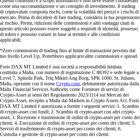
Questo contenuto è a scopo informativo e non deve essere considerato
come una raccomandazione o un consiglio di investimento. Il trading
di criptovalute comporta rischi, come la volatilità dei prezzi e i rischi di
mercato. Prima di decidere di fare trading, considera la tua propensione
al rischio. Premi, riduzioni delle commissioni e altri vantaggi citati in
questo articolo possono essere soggetti a requisiti di idoneità, possesso
di token e possono variare in base ai termini e alle condizioni
applicabili.
*Zero commissioni di trading fino al limite di transazioni previsto dal
tuo livello Level Up. Potrebbero applicarsi altre commissioni e spread.
Foris DAX MT Limited è una società a responsabilità limitata
costituita a Malta, con numero di registrazione C 88392 e sede legale a
Level 7, Spinola Park, Triq Mikiel Ang Borg, SPK 1000, St. Julians,
Malta, operante con il nome
Crypto.com
, debitamente autorizzata dalla
Malta Financial Services Authority come Fornitore di servizi di
Crypto-Asset ai sensi del Regolamento 2023/1114 sui Mercati dei
Crypto-Asset, recepito a Malta dal Markets in Crypto Assets Act. Foris
DAX MT Limited è autorizzata a fornire i seguenti servizi: 1. Scambio
di crypto-asset con fondi; 2. Scambio di crypto-asset con altri crypto-
asset; 3. Ricezione e trasmissione di ordini di crypto-asset per conto dei
clienti; 4. Esecuzione di ordini di crypto-asset per conto dei clienti; 5.
Servizi di trasferimento di crypto-asset per conto dei clienti; 6.
Custodia e gestione di crypto-asset per conto dei clienti.