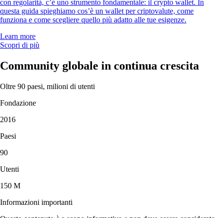
con regolarità, c’è uno strumento fondamentale: il crypto wallet. In
questa guida spieghiamo cos’è un wallet per criptovalute, come
funziona e come scegliere quello più adatto alle tue esigenze.
Learn more
Scopri di più
Community globale in continua crescita
Oltre 90 paesi, milioni di utenti
Fondazione
2016
Paesi
90
Utenti
150 M
Informazioni importanti