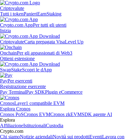
Criptovalute
Tutti i token
Panieri
Earn
Staking
Crypto.com App
Per tutti gli utenti
Inizia
Criptovalute
Carta prepagata Visa
Level Up
Onchain
Per gli appassionati di Web3
Ottieni estensione
Swap
Stake
Scopri le dApp
Pay
Per esercenti
Registrazione esercente
Pay Terminal
Pay SDK
Plugin eCommerce
Cronos
Layer1 compatibile EVM
Esplora Cronos
Cronos PoS
Cronos EVM
Cronos zkEVM
SDK agente AI
Esplora
Affiliazione
Istituzionali
Custodia
Crypto.com
Chi siamo
Notizie aziendali
Novità sui prodotti
Eventi
Lavora con