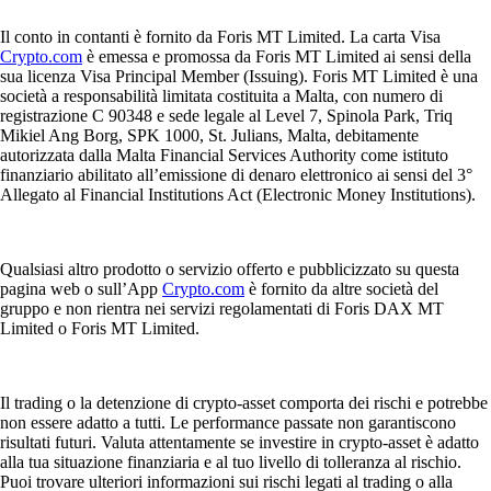
Il conto in contanti è fornito da Foris MT Limited. La carta Visa
Crypto.com
è emessa e promossa da Foris MT Limited ai sensi della
sua licenza Visa Principal Member (Issuing). Foris MT Limited è una
società a responsabilità limitata costituita a Malta, con numero di
registrazione C 90348 e sede legale al Level 7, Spinola Park, Triq
Mikiel Ang Borg, SPK 1000, St. Julians, Malta, debitamente
autorizzata dalla Malta Financial Services Authority come istituto
finanziario abilitato all’emissione di denaro elettronico ai sensi del 3°
Allegato al Financial Institutions Act (Electronic Money Institutions).
Qualsiasi altro prodotto o servizio offerto e pubblicizzato su questa
pagina web o sull’App
Crypto.com
è fornito da altre società del
gruppo e non rientra nei servizi regolamentati di Foris DAX MT
Limited o Foris MT Limited.
Il trading o la detenzione di crypto-asset comporta dei rischi e potrebbe
non essere adatto a tutti. Le performance passate non garantiscono
risultati futuri. Valuta attentamente se investire in crypto-asset è adatto
alla tua situazione finanziaria e al tuo livello di tolleranza al rischio.
Puoi trovare ulteriori informazioni sui rischi legati al trading o alla