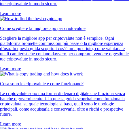
tue criptovalute in modo sicuro.
Learn more
Come scegliere la migliore app per criptovalute
Scegliere la migliore app per criptovalute non è semplice. Ogni
piattaforma promette commissioni più basse o la migliore esperienza
d’uso. In questa guida scoprirai cos’è un’app cripto, come valutarla e
quali caratteristiche contano davvero per comprare, vendere o gestire le
tue criptovalute in modo sicuro.
Learn more
Cosa sono le criptovalute e come funzionano?
Le criptovalute sono una forma di denaro digitale che funziona senza
banche o governi centrali. In questa guida scoprirai come funziona la
criptovaluta, su quale tecnologia si basa, quali sono le tipologie
principali, come acquistarla e conservarla, oltre a rischi e prospettive
future.
Learn more