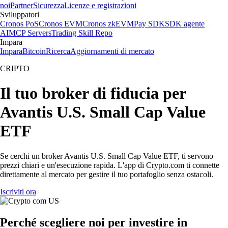
noi
Partner
Sicurezza
Licenze e registrazioni
Sviluppatori
Cronos PoS
Cronos EVM
Cronos zkEVM
Pay SDK
SDK agente
AI
MCP Servers
Trading Skill Repo
Impara
Impara
Bitcoin
Ricerca
Aggiornamenti di mercato
CRIPTO
Il tuo broker di fiducia per
Avantis U.S. Small Cap Value
ETF
Se cerchi un broker Avantis U.S. Small Cap Value ETF, ti servono
prezzi chiari e un'esecuzione rapida. L'app di Crypto.com ti connette
direttamente al mercato per gestire il tuo portafoglio senza ostacoli.
Iscriviti ora
Perché scegliere noi per investire in