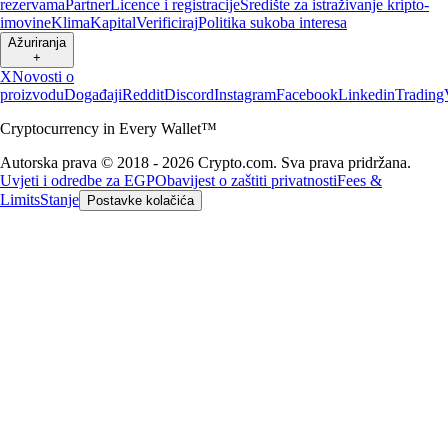
rezervama
Partner
Licence i registracije
Središte za istraživanje kripto-
imovine
Klima
Kapital
Verificiraj
Politika sukoba interesa
Ažuriranja
+
X
Novosti o
proizvodu
Događaji
Reddit
Discord
Instagram
Facebook
Linkedin
Trading
Cryptocurrency in Every Wallet™
Autorska prava © 2018 - 2026 Crypto.com. Sva prava pridržana.
Uvjeti i odredbe za EGP
Obavijest o zaštiti privatnosti
Fees &
Limits
Stanje
Postavke kolačića