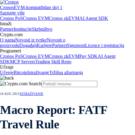
Cronos
EVM-kompatibilan sloj 1
Saznajte više
Cronos PoS
Cronos EVM
Cronos zkEVM
AI Agent SDK
Istraži
Partner
Institucije
Skrbništvo
Crypto.com
O nama
Novosti iz tvrtke
Novosti o
proizvodu
Događaji
Karijere
Partneri
Sigurnost
Licence i registracija
Programeri
Cronos PoS
Cronos EVM
Cronos zkEVM
Pay SDK
AI Agent
SDK
MCP Servers
Trading Skill Repo
Učenje
Učenje
Bitcoin
Istraživanje
Tržišna ažuriranja
10 AUG 2021
|
ISTRAŽIVANJE
Macro Report: FATF
Travel Rule