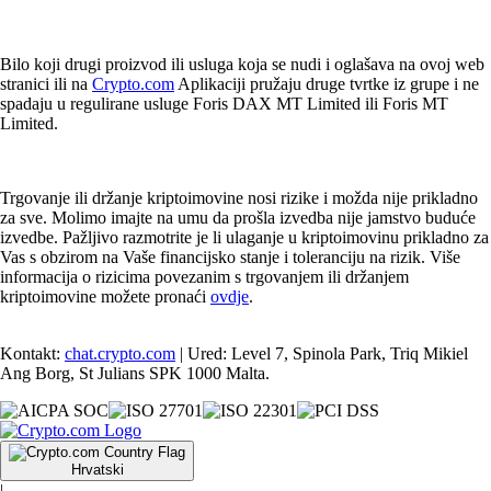
Bilo koji drugi proizvod ili usluga koja se nudi i oglašava na ovoj web
stranici ili na
Crypto.com
Aplikaciji pružaju druge tvrtke iz grupe i ne
spadaju u regulirane usluge Foris DAX MT Limited ili Foris MT
Limited.
Trgovanje ili držanje kriptoimovine nosi rizike i možda nije prikladno
za sve. Molimo imajte na umu da prošla izvedba nije jamstvo buduće
izvedbe. Pažljivo razmotrite je li ulaganje u kriptoimovinu prikladno za
Vas s obzirom na Vaše financijsko stanje i toleranciju na rizik. Više
informacija o rizicima povezanim s trgovanjem ili držanjem
kriptoimovine možete pronaći
ovdje
.
Kontakt:
chat.crypto.com
| Ured: Level 7, Spinola Park, Triq Mikiel
Ang Borg, St Julians SPK 1000 Malta.
Hrvatski
|