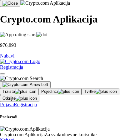
Crypto.com Aplikacija
976,893
Nabavi
Registracija
Tržišta
Pojedinci
Tvrtke
Otkrijte
Prijava
Registracija
Proizvodi
Crypto.com Aplikacija
Za svakodnevne korisnike