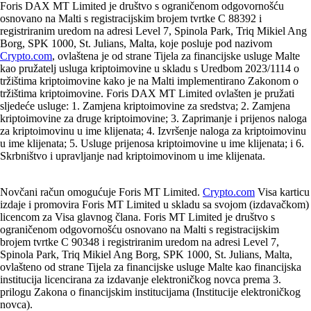
Foris DAX MT Limited je društvo s ograničenom odgovornošću
osnovano na Malti s registracijskim brojem tvrtke C 88392 i
registriranim uredom na adresi Level 7, Spinola Park, Triq Mikiel Ang
Borg, SPK 1000, St. Julians, Malta, koje posluje pod nazivom
Crypto.com
, ovlaštena je od strane Tijela za financijske usluge Malte
kao pružatelj usluga kriptoimovine u skladu s Uredbom 2023/1114 o
tržištima kriptoimovine kako je na Malti implementirano Zakonom o
tržištima kriptoimovine. Foris DAX MT Limited ovlašten je pružati
sljedeće usluge: 1. Zamjena kriptoimovine za sredstva; 2. Zamjena
kriptoimovine za druge kriptoimovine; 3. Zaprimanje i prijenos naloga
za kriptoimovinu u ime klijenata; 4. Izvršenje naloga za kriptoimovinu
u ime klijenata; 5. Usluge prijenosa kriptoimovine u ime klijenata; i 6.
Skrbništvo i upravljanje nad kriptoimovinom u ime klijenata.
Novčani račun omogućuje Foris MT Limited.
Crypto.com
Visa karticu
izdaje i promovira Foris MT Limited u skladu sa svojom (izdavačkom)
licencom za Visa glavnog člana. Foris MT Limited je društvo s
ograničenom odgovornošću osnovano na Malti s registracijskim
brojem tvrtke C 90348 i registriranim uredom na adresi Level 7,
Spinola Park, Triq Mikiel Ang Borg, SPK 1000, St. Julians, Malta,
ovlašteno od strane Tijela za financijske usluge Malte kao financijska
institucija licencirana za izdavanje elektroničkog novca prema 3.
prilogu Zakona o financijskim institucijama (Institucije elektroničkog
novca).