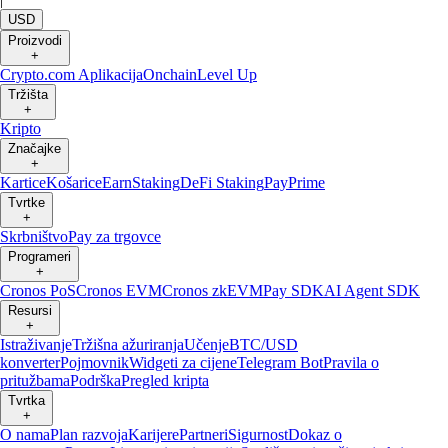
USD
Proizvodi
+
Crypto.com Aplikacija
Onchain
Level Up
Tržišta
+
Kripto
Značajke
+
Kartice
Košarice
Earn
Staking
DeFi Staking
Pay
Prime
Tvrtke
+
Skrbništvo
Pay za trgovce
Programeri
+
Cronos PoS
Cronos EVM
Cronos zkEVM
Pay SDK
AI Agent SDK
Resursi
+
Istraživanje
Tržišna ažuriranja
Učenje
BTC/USD
konverter
Pojmovnik
Widgeti za cijene
Telegram Bot
Pravila o
pritužbama
Podrška
Pregled kripta
Tvrtka
+
O nama
Plan razvoja
Karijere
Partneri
Sigurnost
Dokaz o