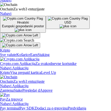
Nabavi
Onchain
Za web3 entuzijaste
Nabavi
Hrvatski
USD
Europski gospodarski prostor
Kripto
Sve valute
Košarice
Earn
Staking
Crypto.com Aplikacija
Za svakodnevne korisnike
Nabavi Aplikaciju
Kripto
Visa prepaid kartica
Level Up
Onchain
Za web3 entuzijaste
Nabavi Aplikaciju
Zamjena
Stake
Pregledaj dAppove
Pay
Za trgovce
Nabavi Aplikaciju
Pay terminal
Pay SDK
Dodaci za e-trgovinu
Predviđanja