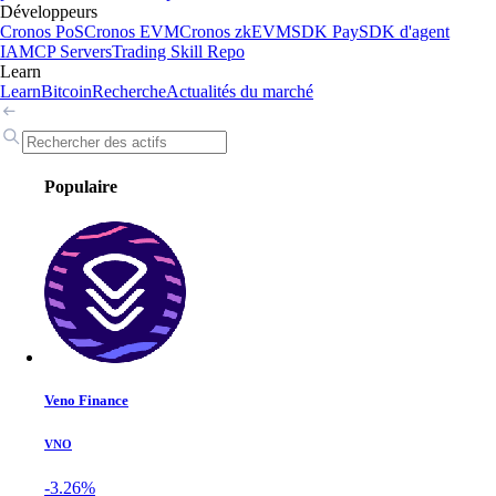
Développeurs
Cronos PoS
Cronos EVM
Cronos zkEVM
SDK Pay
SDK d'agent
IA
MCP Servers
Trading Skill Repo
Learn
Learn
Bitcoin
Recherche
Actualités du marché
Populaire
Veno Finance
VNO
-3.26%