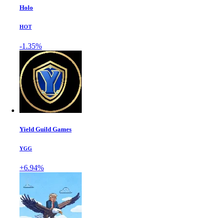
Holo
HOT
-1.35%
Yield Guild Games
YGG
+6.94%