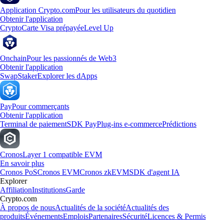
Application Crypto.com
Pour les utilisateurs du quotidien
Obtenir l'application
Crypto
Carte Visa prépayée
Level Up
Onchain
Pour les passionnés de Web3
Obtenir l'application
Swap
Staker
Explorer les dApps
Pay
Pour commerçants
Obtenir l'application
Terminal de paiement
SDK Pay
Plug-ins e-commerce
Prédictions
Cronos
Layer 1 compatible EVM
En savoir plus
Cronos PoS
Cronos EVM
Cronos zkEVM
SDK d'agent IA
Explorer
Affiliation
Institutions
Garde
Crypto.com
À propos de nous
Actualités de la société
Actualités des
produits
Événements
Emplois
Partenaires
Sécurité
Licences & Permis