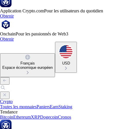
Application Crypto.com
Pour les utilisateurs du quotidien
Obtenir
Onchain
Pour les passionnés de Web3
Obtenir
Français
USD
Espace économique européen
Crypto
Toutes les monnaies
Paniers
Earn
Staking
Tendance
Bitcoin
Ethereum
XRP
Dogecoin
Cronos