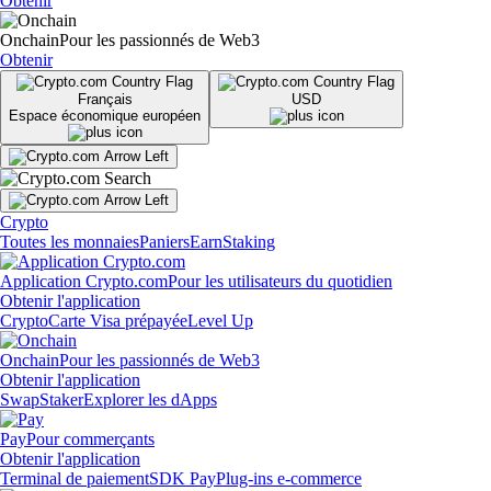
Obtenir
Onchain
Pour les passionnés de Web3
Obtenir
Français
USD
Espace économique européen
Crypto
Toutes les monnaies
Paniers
Earn
Staking
Application Crypto.com
Pour les utilisateurs du quotidien
Obtenir l'application
Crypto
Carte Visa prépayée
Level Up
Onchain
Pour les passionnés de Web3
Obtenir l'application
Swap
Staker
Explorer les dApps
Pay
Pour commerçants
Obtenir l'application
Terminal de paiement
SDK Pay
Plug-ins e-commerce