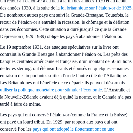
Un retour à l’étalon-or a eu lieu à la fin des années 1920 et au début
des années 1930, à la suite de la
loi britannique sur l’étalon-or de 1925
.
De nombreux autres pays ont suivi la Grande-Bretagne. Toutefois, le
retour de l’étalon-or a entraîné la récession, le chômage et la déflation
dans ces économies. Cette situation a duré jusqu’à ce que la Grande
Dépression (1929-1939) oblige les pays à abandonner l’étalon-or.
Le 19 septembre 1931, des attaques spéculatives sur la livre ont
contraint la Grande-Bretagne à abandonner l’étalon-or. Les prêts des
banques centrales américaine et française, d’un montant de 50 millions
de livres sterling, ont été insuffisants et épuisés en quelques semaines
en raison des importantes sorties d’or de l’autre côté de l’Atlantique.
Les Britanniques ont bénéficié de ce départ : Ils peuvent désormais
utiliser la politique monétaire pour stimuler l’économie
. L’Australie et
la Nouvelle-Zélande avaient déjà quitté la norme, et le Canada n’a pas
tardé à faire de même.
Les pays qui ont conservé l’étalon-or (comme la France et la Suisse)
ont payé un lourd tribut. En 1929, par rapport aux pays qui ont
conservé l’or, les
pays qui ont adopté le flottement ont eu une