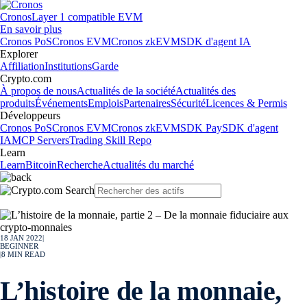
Cronos
Layer 1 compatible EVM
En savoir plus
Cronos PoS
Cronos EVM
Cronos zkEVM
SDK d'agent IA
Explorer
Affiliation
Institutions
Garde
Crypto.com
À propos de nous
Actualités de la société
Actualités des
produits
Événements
Emplois
Partenaires
Sécurité
Licences & Permis
Développeurs
Cronos PoS
Cronos EVM
Cronos zkEVM
SDK Pay
SDK d'agent
IA
MCP Servers
Trading Skill Repo
Learn
Learn
Bitcoin
Recherche
Actualités du marché
18 JAN 2022
|
BEGINNER
|
8
MIN READ
L’histoire de la monnaie,