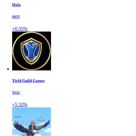
Holo
HOT
+0.55%
Yield Guild Games
YGG
+5.32%