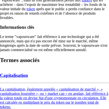
“vapourware”, mais ils font généralement perdre aux
traders
qui les
achètent – dans l’espoir de maximiser leur rentabilité – les fonds de la
valeur initiale du
token
après que le public a perdu confiance dans le
projet en raison de retards extrêmes et de l’absence de produits
livrables.
Informations clés
Le terme "vapourware" fait référence à une technologie qui a été
annoncée, mais qui n'a pas encore été mise sur le marché, même
longtemps après la date de sortie prévue. Souvent, le vapourware n'est
jamais commercialisé ou est même officiellement annulé.
Termes associés
Capitalisation
La capitalisation, également appelée « capitalisation de marché », «
capitalisation boursière », ou « market cap » en anglais, fait référence à
la valeur totale en devise fiat d'une cryptomonnaie en circulation. Elle
est calculée en multipliant le prix du token par le nombre total de
tokens.