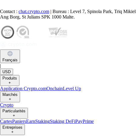
Contact :
chat.crypto.com
| Bureau : Level 7, Spinola Park, Triq Mikiel
Ang Borg, St Julians SPK 1000 Malte.
Français
|
USD
Produits
+
Application Crypto.com
Onchain
Level Up
Marchés
+
Crypto
Particularités
+
Cartes
Paniers
Earn
Staking
Staking DeFi
Pay
Prime
Entreprises
+