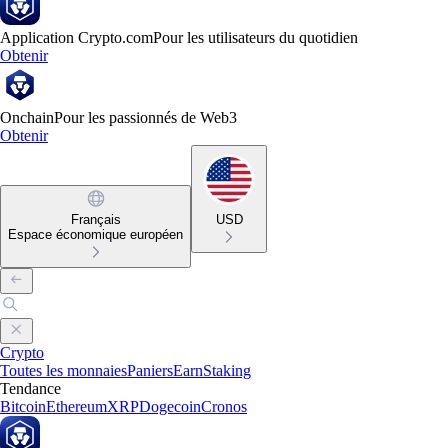
Application Crypto.com
Pour les utilisateurs du quotidien
Obtenir
Onchain
Pour les passionnés de Web3
Obtenir
Français
USD
Espace économique européen
Crypto
Toutes les monnaies
Paniers
Earn
Staking
Tendance
Bitcoin
Ethereum
XRP
Dogecoin
Cronos