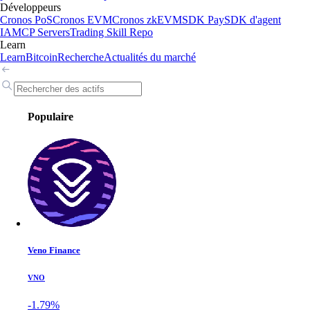
Développeurs
Cronos PoS
Cronos EVM
Cronos zkEVM
SDK Pay
SDK d'agent
IA
MCP Servers
Trading Skill Repo
Learn
Learn
Bitcoin
Recherche
Actualités du marché
Populaire
Veno Finance
VNO
-1.79%